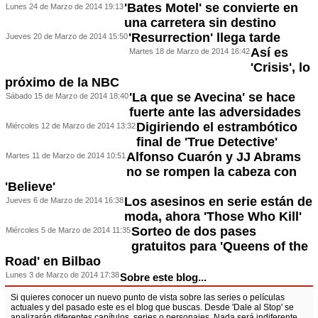
'Bates Motel' se convierte en
Lunes 24 de Marzo de 2014 19:13
una carretera sin destino
'Resurrection' llega tarde
Jueves 20 de Marzo de 2014 15:50
Así es
Martes 18 de Marzo de 2014 16:42
'Crisis', lo
próximo de la NBC
'La que se Avecina' se hace
Sábado 15 de Marzo de 2014 18:40
fuerte ante las adversidades
Digiriendo el estrambótico
Miércoles 12 de Marzo de 2014 13:32
final de 'True Detective'
Alfonso Cuarón y JJ Abrams
Martes 11 de Marzo de 2014 10:51
no se rompen la cabeza con
'Believe'
Los asesinos en serie están de
Jueves 6 de Marzo de 2014 16:38
moda, ahora 'Those Who Kill'
Sorteo de dos pases
Miércoles 5 de Marzo de 2014 11:35
gratuitos para 'Queens of the
Road' en Bilbao
Lunes 3 de Marzo de 2014 17:38
Sobre este blog...
Si quieres conocer un nuevo punto de vista sobre las series o películas
actuales y del pasado este es el blog que buscas. Desde 'Dale al Stop' se
analizarán diferentes capítulos, series o personajes. Nada será indiferente