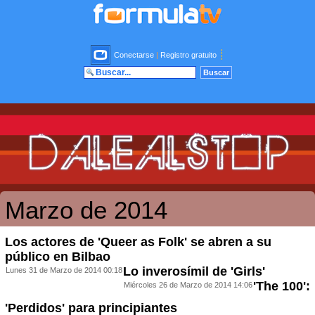
Conectarse
|
Registro gratuito
Marzo de 2014
Los actores de 'Queer as Folk' se abren a su
público en Bilbao
Lo inverosímil de 'Girls'
Lunes 31 de Marzo de 2014 00:18
'The 100':
Miércoles 26 de Marzo de 2014 14:06
'Perdidos' para principiantes