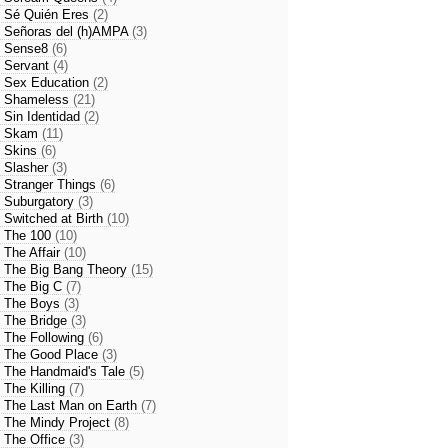
- Sé Quién Eres
(2)
- Señoras del (h)AMPA
(3)
- Sense8
(6)
- Servant
(4)
- Sex Education
(2)
- Shameless
(21)
- Sin Identidad
(2)
- Skam
(11)
- Skins
(6)
- Slasher
(3)
- Stranger Things
(6)
- Suburgatory
(3)
- Switched at Birth
(10)
- The 100
(10)
- The Affair
(10)
- The Big Bang Theory
(15)
- The Big C
(7)
- The Boys
(3)
- The Bridge
(3)
- The Following
(6)
- The Good Place
(3)
- The Handmaid's Tale
(5)
- The Killing
(7)
- The Last Man on Earth
(7)
- The Mindy Project
(8)
- The Office
(3)