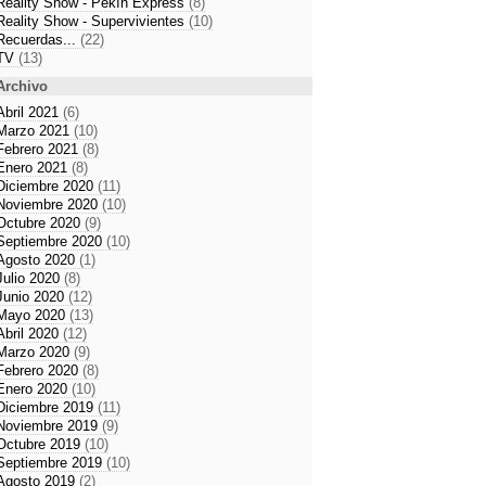
Reality Show - Pekín Express
(8)
Reality Show - Supervivientes
(10)
Recuerdas...
(22)
TV
(13)
Archivo
Abril 2021
(6)
Marzo 2021
(10)
Febrero 2021
(8)
Enero 2021
(8)
Diciembre 2020
(11)
Noviembre 2020
(10)
Octubre 2020
(9)
Septiembre 2020
(10)
Agosto 2020
(1)
Julio 2020
(8)
Junio 2020
(12)
Mayo 2020
(13)
Abril 2020
(12)
Marzo 2020
(9)
Febrero 2020
(8)
Enero 2020
(10)
Diciembre 2019
(11)
Noviembre 2019
(9)
Octubre 2019
(10)
Septiembre 2019
(10)
Agosto 2019
(2)