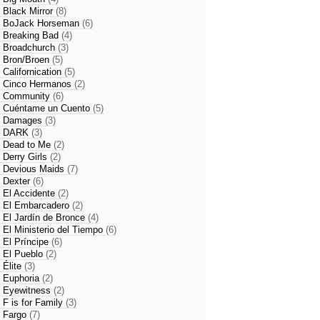
- Black Mirror
(8)
- BoJack Horseman
(6)
- Breaking Bad
(4)
- Broadchurch
(3)
- Bron/Broen
(5)
- Californication
(5)
- Cinco Hermanos
(2)
- Community
(6)
- Cuéntame un Cuento
(5)
- Damages
(3)
- DARK
(3)
- Dead to Me
(2)
- Derry Girls
(2)
- Devious Maids
(7)
- Dexter
(6)
- El Accidente
(2)
- El Embarcadero
(2)
- El Jardín de Bronce
(4)
- El Ministerio del Tiempo
(6)
- El Príncipe
(6)
- El Pueblo
(2)
- Élite
(3)
- Euphoria
(2)
- Eyewitness
(2)
- F is for Family
(3)
- Fargo
(7)