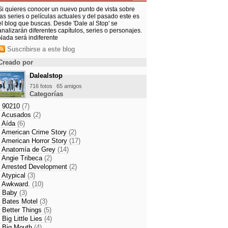
Si quieres conocer un nuevo punto de vista sobre
las series o películas actuales y del pasado este es
el blog que buscas. Desde 'Dale al Stop' se
analizarán diferentes capítulos, series o personajes.
Nada será indiferente
Suscribirse a este blog
ria con arte, ¡digo!
Creado por
39
Dalealstop
716 fotos
65 amigos
Categorías
- 90210
(7)
- Acusados
(2)
- Aída
(6)
- American Crime Story
(2)
- American Horror Story
(17)
- Anatomía de Grey
(14)
- Angie Tribeca
(2)
- Arrested Development
(2)
- Atypical
(3)
- Awkward.
(10)
- Baby
(3)
- Bates Motel
(3)
- Better Things
(5)
- Big Little Lies
(4)
- Big Mouth
(4)