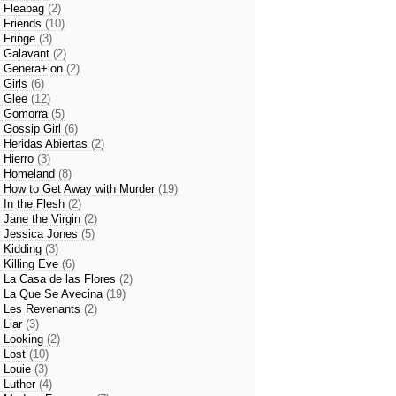
- Fleabag
(2)
- Friends
(10)
- Fringe
(3)
- Galavant
(2)
- Genera+ion
(2)
- Girls
(6)
- Glee
(12)
- Gomorra
(5)
- Gossip Girl
(6)
- Heridas Abiertas
(2)
- Hierro
(3)
- Homeland
(8)
- How to Get Away with Murder
(19)
- In the Flesh
(2)
- Jane the Virgin
(2)
- Jessica Jones
(5)
- Kidding
(3)
- Killing Eve
(6)
- La Casa de las Flores
(2)
- La Que Se Avecina
(19)
- Les Revenants
(2)
- Liar
(3)
- Looking
(2)
- Lost
(10)
- Louie
(3)
- Luther
(4)