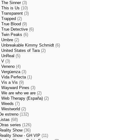
- The Sinner
(3)
- This is Us
(10)
- Transparent
(3)
- Trapped
(2)
- True Blood
(9)
- True Detective
(6)
- Twin Peaks
(6)
- Umbre
(2)
- Unbreakable Kimmy Schmidt
(6)
- United States of Tara
(2)
- UnReal
(5)
- V
(3)
- Veneno
(4)
- Vergüenza
(3)
- Vida Perfecta
(1)
- Vis a Vis
(9)
- Wayward Pines
(3)
- We are who we are
(2)
- Web Therapy (España)
(2)
- Weeds
(7)
- Westworld
(2)
De estreno
(132)
Listas
(68)
Otras series
(126)
Reality Show
(36)
Reality Show - GH VIP
(11)