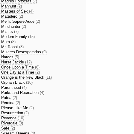
- Madres Forzosas
(7)
- Manhunt
(2)
- Masters of Sex
(4)
- Matadero
(2)
- Merlí: Sapere Aude
(2)
- Mindhunter
(2)
- Misfits
(7)
- Modern Family
(15)
- Mom
(8)
- Mr. Robot
(3)
- Mujeres Desesperadas
(9)
- Narcos
(5)
- Nurse Jackie
(12)
- Once Upon a Time
(8)
- One Day at a Time
(2)
- Orange is the New Black
(11)
- Orphan Black
(10)
- Parenthood
(4)
- Parks and Recreation
(4)
- Patria
(2)
- Perdida
(2)
- Please Like Me
(2)
- Resurrection
(2)
- Revenge
(10)
- Riverdale
(3)
- Safe
(2)
- Scream Queens
(4)