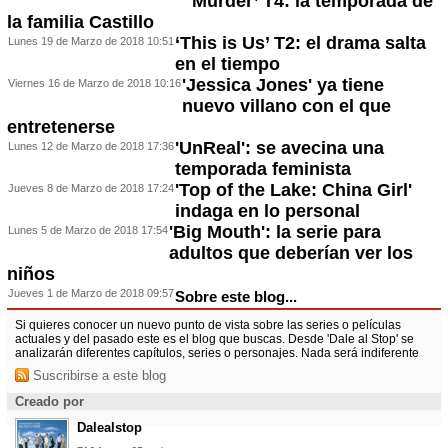
Murder’ T4: la temporada de
la familia Castillo
‘This is Us’ T2: el drama salta
Lunes 19 de Marzo de 2018 10:51
en el tiempo
'Jessica Jones' ya tiene
Viernes 16 de Marzo de 2018 10:16
nuevo villano con el que
entretenerse
'UnReal': se avecina una
Lunes 12 de Marzo de 2018 17:36
temporada feminista
'Top of the Lake: China Girl'
Jueves 8 de Marzo de 2018 17:24
indaga en lo personal
'Big Mouth': la serie para
Lunes 5 de Marzo de 2018 17:54
adultos que deberían ver los
niños
Jueves 1 de Marzo de 2018 09:57
Sobre este blog...
Si quieres conocer un nuevo punto de vista sobre las series o películas
actuales y del pasado este es el blog que buscas. Desde 'Dale al Stop' se
analizarán diferentes capítulos, series o personajes. Nada será indiferente
Suscribirse a este blog
Creado por
Dalealstop