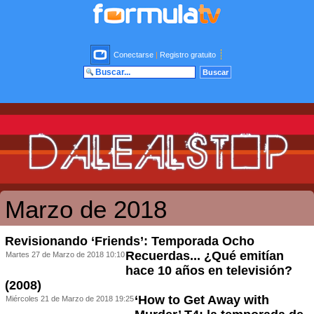
Conectarse
|
Registro gratuito
Marzo de 2018
Revisionando ‘Friends’: Temporada Ocho
Recuerdas... ¿Qué emitían
Martes 27 de Marzo de 2018 10:10
hace 10 años en televisión?
(2008)
‘How to Get Away with
Miércoles 21 de Marzo de 2018 19:25