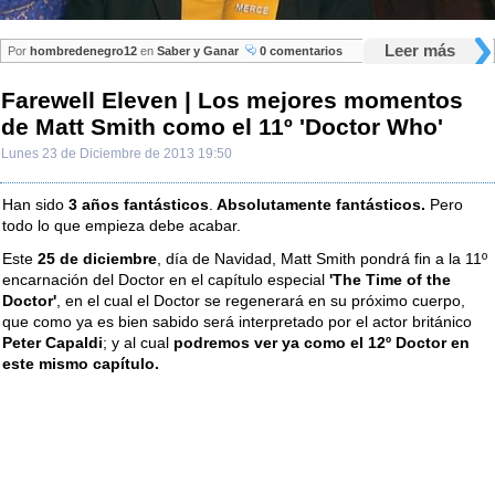
Leer más
Por
hombredenegro12
en
Saber y Ganar
0 comentarios
Farewell Eleven | Los mejores momentos
de Matt Smith como el 11º 'Doctor Who'
Lunes 23 de Diciembre de 2013 19:50
Han sido
3 años fantásticos
.
Absolutamente fantásticos.
Pero
todo lo que empieza debe acabar.
Este
25 de diciembre
, día de Navidad, Matt Smith pondrá fin a la 11º
encarnación del Doctor en el capítulo especial
'The Time of the
Doctor'
, en el cual el Doctor se regenerará en su próximo cuerpo,
que como ya es bien sabido será interpretado por el actor británico
Peter Capaldi
; y al cual
podremos ver ya como el 12º Doctor en
este mismo capítulo.