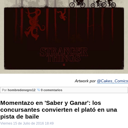
Artwork por
@Cakes_Comics
Por
hombredenegro12
0 comentarios
Momentazo en 'Saber y Ganar': los
concursantes convierten el plató en una
pista de baile
Viernes 15 de Julio de 2016 18:49