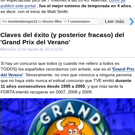
publicó este portal
,
fue el mejor estreno de temporada en 4 años
;
es decir, con el inicio de Matt Smith.
Leer más
Por
hombredenegro12
en
Doctor Who
7 comentarios
Claves del éxito (y posterior fracaso) del
'Grand Prix del Verano'
Miércoles 13 de Agosto de 2014 22:01
Si hay un concurso que todos (y cuando me refiero a todos es
TODOS) los españoles recordamos con anhelo, ese es el
'Grand Prix
del Verano'
. Sinceramente, no creo que conozca a ninguna persona
que no haya visto nunca el estival concurso que TVE emitió
durante
11 años consecutivos desde 1995 a 2005
; y que más tarde la
FORTA intentó recuperar en 2007, 2008 y 2009.