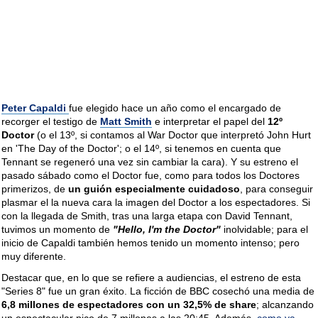
Peter Capaldi
fue elegido hace un año como el encargado de
recorger el testigo de
Matt Smith
e interpretar el papel del
12º
Doctor
(o el 13º, si contamos al War Doctor que interpretó John Hurt
en 'The Day of the Doctor'; o el 14º, si tenemos en cuenta que
Tennant se regeneró una vez sin cambiar la cara). Y su estreno el
pasado sábado como el Doctor fue, como para todos los Doctores
primerizos, de
un guión especialmente cuidadoso
, para conseguir
plasmar el la nueva cara la imagen del Doctor a los espectadores. Si
con la llegada de Smith, tras una larga etapa con David Tennant,
tuvimos un momento de
"Hello, I'm the Doctor"
inolvidable; para el
inicio de Capaldi también hemos tenido un momento intenso; pero
muy diferente.
Destacar que, en lo que se refiere a audiencias, el estreno de esta
"Series 8" fue un gran éxito. La ficción de BBC cosechó una media de
6,8 millones de espectadores con un 32,5% de share
; alcanzando
un espectacular pico de 7 millones a las 20:45. Además,
como ya