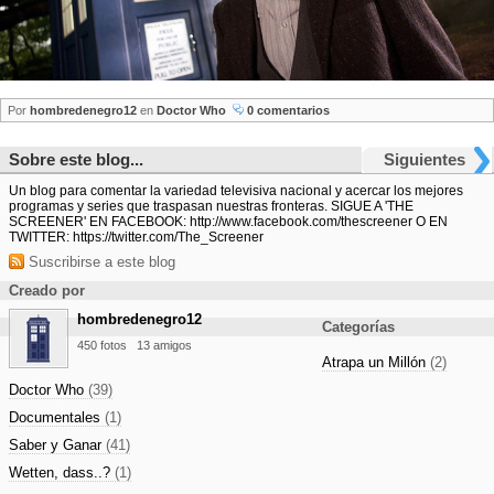
Por
hombredenegro12
en
Doctor Who
0 comentarios
Sobre este blog...
Siguientes
Un blog para comentar la variedad televisiva nacional y acercar los mejores
programas y series que traspasan nuestras fronteras. SIGUE A 'THE
SCREENER' EN FACEBOOK: http://www.facebook.com/thescreener O EN
TWITTER: https://twitter.com/The_Screener
Suscribirse a este blog
Creado por
hombredenegro12
Categorías
450 fotos
13 amigos
Atrapa un Millón
(2)
Doctor Who
(39)
Documentales
(1)
Saber y Ganar
(41)
Wetten, dass..?
(1)