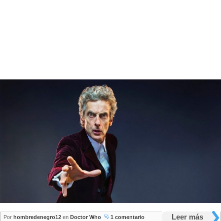
Leer más
Por
hombredenegro12
en
Doctor Who
1 comentario