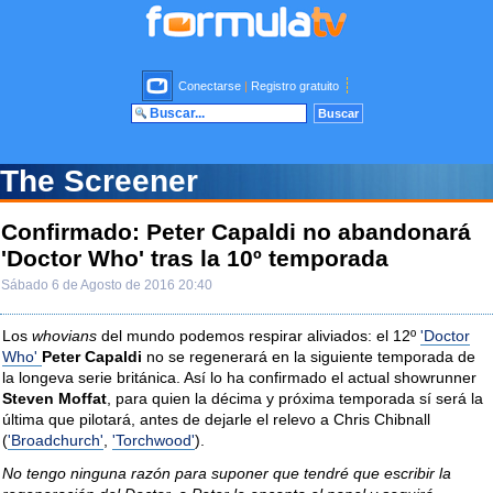
Conectarse
|
Registro gratuito
The Screener
Confirmado: Peter Capaldi no abandonará
'Doctor Who' tras la 10º temporada
Sábado 6 de Agosto de 2016 20:40
Los
whovians
del mundo podemos respirar aliviados: el 12º
'Doctor
Who'
Peter Capaldi
no se regenerará en la siguiente temporada de
la longeva serie británica. Así lo ha confirmado el actual showrunner
Steven Moffat
, para quien la décima y próxima temporada sí será la
última que pilotará, antes de dejarle el relevo a Chris Chibnall
(
'Broadchurch'
,
'Torchwood'
).
No tengo ninguna razón para suponer que tendré que escribir la