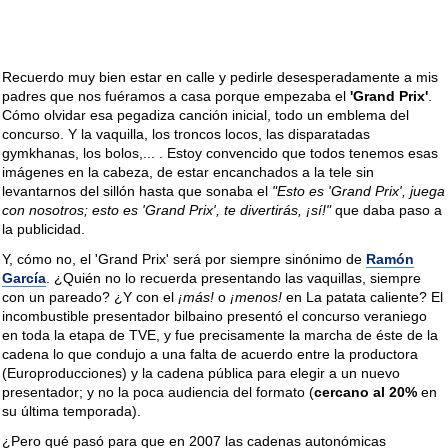
Recuerdo muy bien estar en calle y pedirle desesperadamente a mis
padres que nos fuéramos a casa porque empezaba el
'Grand Prix'
.
Cómo olvidar esa pegadiza canción inicial, todo un emblema del
concurso. Y la vaquilla, los troncos locos, las disparatadas
gymkhanas, los bolos,... . Estoy convencido que todos tenemos esas
imágenes en la cabeza, de estar encanchados a la tele sin
levantarnos del sillón hasta que sonaba el
"Esto es 'Grand Prix', juega
con nosotros; esto es 'Grand Prix', te divertirás, ¡sí!"
que daba paso a
la publicidad.
Y, cómo no, el 'Grand Prix' será por siempre sinónimo de
Ramón
García
. ¿Quién no lo recuerda presentando las vaquillas, siempre
con un pareado? ¿Y con el
¡más!
o
¡menos!
en La patata caliente? El
incombustible presentador bilbaino presentó el concurso veraniego
en toda la etapa de TVE, y fue precisamente la marcha de éste de la
cadena lo que condujo a una falta de acuerdo entre la productora
(Europroducciones) y la cadena pública para elegir a un nuevo
presentador; y no la poca audiencia del formato (
cercano al 20%
en
su última temporada).
¿Pero qué pasó para que en 2007 las cadenas autonómicas