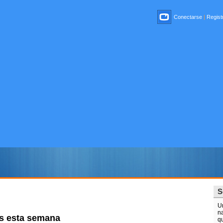
Conectarse
|
Registr
S
U
n
ros esta semana
q