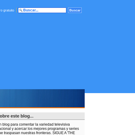
o gratuito
obre este blog...
n blog para comentar la variedad televisiva
acional y acercar los mejores programas y series
ue traspasan nuestras fronteras. SIGUE A 'THE