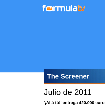
The Screener
Julio de 2011
'¡Allá tú!' entrega 420.000 eu