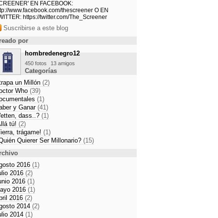
CREENER' EN FACEBOOK:
ttp://www.facebook.com/thescreener O EN
os
WITTER: https://twitter.com/The_Screener
 sustituido en 'Saber y Ganar'
Suscribirse a este blog
1 21:40
reado por
hombredenegro12
450 fotos
13 amigos
Categorías
trapa un Millón
(2)
octor Who
(39)
ocumentales
(1)
aber y Ganar
(41)
etten, dass..?
(1)
llá tú!
(2)
Tierra, trágame!
(1)
Quién Quierer Ser Millonario?
(15)
rchivo
gosto 2016
(1)
ulio 2016
(2)
unio 2016
(1)
ayo 2016
(1)
bril 2016
(2)
gosto 2014
(2)
ulio 2014
(1)