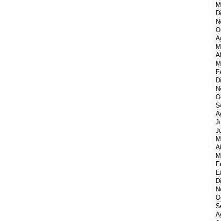
M
D
N
O
A
M
A
M
F
D
N
O
S
A
J
J
M
A
M
F
E
D
N
O
S
A