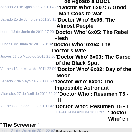
de Agosto a BBC1
'Doctor Who' 6x07: A Good
Sábado 20 de Agosto de 2011 14:25
Man Goes to War
'Doctor Who' 6x06: The
Sábado 25 de Junio de 2011 23:11
Almost People
'Doctor Who' 6x05: The Rebel
Lunes 13 de Junio de 2011 17:20
Flesh
'Doctor Who' 6x04: The
Lunes 6 de Junio de 2011 20:04
Doctor's Wife
'Doctor Who' 6x03: The Curse
Jueves 26 de Mayo de 2011 21:16
of the Black Spot
'Doctor Who' 6x02: Day of the
Viernes 13 de Mayo de 2011 23:09
Moon
'Doctor Who' 6x01: The
Sábado 7 de Mayo de 2011 00:21
Impossible Astronaut
'Doctor Who': Resumen T5 -
Miércoles 27 de Abril de 2011 21:01
II
'Doctor Who': Resumen T5 - I
Viernes 22 de Abril de 2011 11:43
'Doctor
Jueves 14 de Abril de 2011 20:11
Who' en
"The Screener"
Lunes 21 de Marzo de 2011 22:02
Sobre este blog...