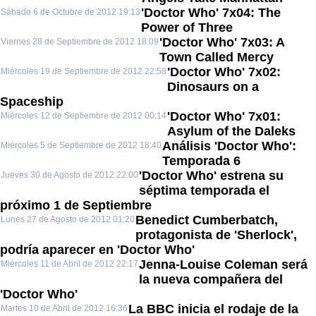
'Doctor Who' 7x04: The
Sábado 6 de Octubre de 2012 19:13
Power of Three
'Doctor Who' 7x03: A
Viernes 28 de Septiembre de 2012 18:09
Town Called Mercy
'Doctor Who' 7x02:
Miércoles 19 de Septiembre de 2012 22:58
Dinosaurs on a
Spaceship
'Doctor Who' 7x01:
Miércoles 12 de Septiembre de 2012 00:14
Asylum of the Daleks
Análisis 'Doctor Who':
Miércoles 5 de Septiembre de 2012 18:40
Temporada 6
'Doctor Who' estrena su
Jueves 30 de Agosto de 2012 22:00
séptima temporada el
próximo 1 de Septiembre
Benedict Cumberbatch,
Lunes 27 de Agosto de 2012 01:20
protagonista de 'Sherlock',
podría aparecer en 'Doctor Who'
Jenna-Louise Coleman será
Miércoles 11 de Abril de 2012 22:17
la nueva compañera del
'Doctor Who'
La BBC inicia el rodaje de la
Martes 10 de Abril de 2012 16:36