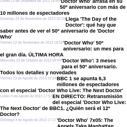
'Doctor Who' arrasa en su
Lunes 23 de Diciembre de 2013 19:50
50º aniversario con más de
10 millones de espectadores
Llega 'The Day of the
Domingo 24 de Noviembre de 2013 20:18
Doctor': qué hay que
saber antes de ver el 50º aniversario de 'Doctor
Who'
'Doctor Who' 50º
Viernes 22 de Noviembre de 2013 18:50
aniversario: un mes para
el gran día. ÚLTIMA HORA
'Doctor Who': 3 meses
Miércoles 23 de Octubre de 2013 00:05
para el 50º aniversario.
Todos los detalles y novedades
BBC 1 se apunta 6,3
Viernes 23 de Agosto de 2013 22:24
millones de espectadores
con el especial 'Doctor Who Live: The Next Doctor'
EN DIRECTO: Retransmisión
Lunes 5 de Agosto de 2013 17:57
del especial 'Doctor Who Live:
The Next Doctor' de BBC1. ¿Quién será el 12º
Doctor?
'Doctor Who' 7x05: The
Domingo 4 de Agosto de 2013 17:27
Angels Take Manhattan