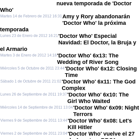
nueva temporada de 'Doctor
Who'
Amy y Rory abandonarán
Martes 14 de Febrero de 2012 16:31
'Doctor Who' la próxima
temporada
'Doctor Who' Especial
Lunes 23 de Enero de 2012 16:21
Navidad: El Doctor, la Bruja y
el Armario
'Doctor Who' 6x13: The
Martes 3 de Enero de 2012 14:18
Wedding of River Song
'Doctor Who' 6x12: Closing
Miércoles 5 de Octubre de 2011 23:44
Time
'Doctor Who' 6x11: The God
Sábado 1 de Octubre de 2011 21:02
Complex
'Doctor Who' 6x10: The
Lunes 26 de Septiembre de 2011 19:37
Girl Who Waited
'Doctor Who' 6x09: Night
Miércoles 14 de Septiembre de 2011 13:04
Terrors
'Doctor Who' 6x08: Let's
Viernes 9 de Septiembre de 2011 13:44
Kill Hitler
'Doctor Who' vuelve el 27
Viernes 2 de Septiembre de 2011 23:04