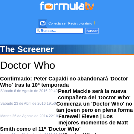
Conectarse
|
Registro gratuito
The Screener
Doctor Who
Confirmado: Peter Capaldi no abandonará 'Doctor
Who' tras la 10º temporada
Pearl Mackie será la nueva
Sábado 6 de Agosto de 2016 20:40
compañera del 'Doctor Who'
Comienza un 'Doctor Who' no
Sábado 23 de Abril de 2016 19:50
tan joven pero en plena forma
Farewell Eleven | Los
Martes 26 de Agosto de 2014 22:10
mejores momentos de Matt
Smith como el 11º 'Doctor Who'