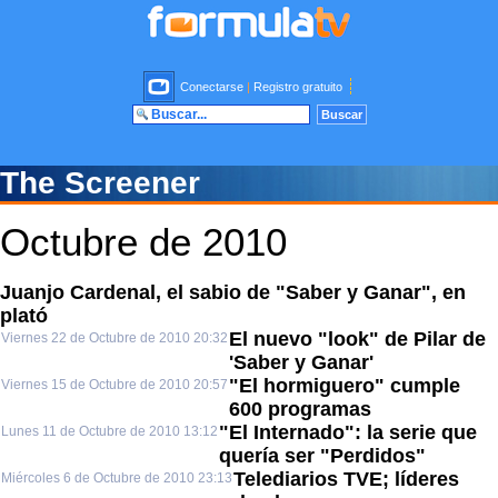
Conectarse
|
Registro gratuito
The Screener
Octubre de 2010
Juanjo Cardenal, el sabio de "Saber y Ganar", en
plató
El nuevo "look" de Pilar de
Viernes 22 de Octubre de 2010 20:32
'Saber y Ganar'
"El hormiguero" cumple
Viernes 15 de Octubre de 2010 20:57
600 programas
"El Internado": la serie que
Lunes 11 de Octubre de 2010 13:12
quería ser "Perdidos"
Telediarios TVE; líderes
Miércoles 6 de Octubre de 2010 23:13