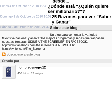
desde...
¿Dónde está "¿Quién quiere
Lunes 4 de Octubre de 2010 19:38
ser millonario?"?
25 Razones para ver "Saber
Domingo 3 de Octubre de 2010 16:59
y Ganar"
Sábado 2 de Octubre de 2010 21:37
Sobre este blog...
Un blog para comentar la variedad
televisiva nacional y acercar los mejores programas y series que traspasan
nuestras fronteras. SIGUE A 'THE SCREENER' EN FACEBOOK:
http://www.facebook.com/thescreener O EN TWITTER:
https://twitter.com/The_Screener
Suscribirse a este blog
Creado por
hombredenegro12
450 fotos
13 amigos