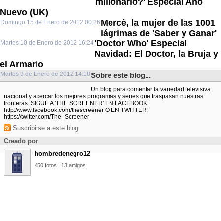
millonario?' Especial Año
Nuevo (UK)
Mercè, la mujer de las 1001
Domingo 15 de Enero de 2012 00:26
lágrimas de 'Saber y Ganar'
'Doctor Who' Especial
Martes 10 de Enero de 2012 16:24
Navidad: El Doctor, la Bruja y
el Armario
Martes 3 de Enero de 2012 14:18
Sobre este blog...
Un blog para comentar la variedad televisiva
nacional y acercar los mejores programas y series que traspasan nuestras
fronteras. SIGUE A 'THE SCREENER' EN FACEBOOK:
http://www.facebook.com/thescreener O EN TWITTER:
https://twitter.com/The_Screener
Suscribirse a este blog
Creado por
hombredenegro12
450 fotos
13 amigos