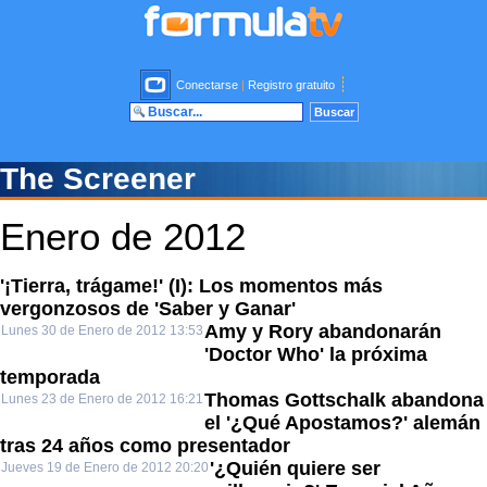
Conectarse
|
Registro gratuito
The Screener
Enero de 2012
'¡Tierra, trágame!' (I): Los momentos más
vergonzosos de 'Saber y Ganar'
Amy y Rory abandonarán
Lunes 30 de Enero de 2012 13:53
'Doctor Who' la próxima
temporada
Thomas Gottschalk abandona
Lunes 23 de Enero de 2012 16:21
el '¿Qué Apostamos?' alemán
tras 24 años como presentador
'¿Quién quiere ser
Jueves 19 de Enero de 2012 20:20