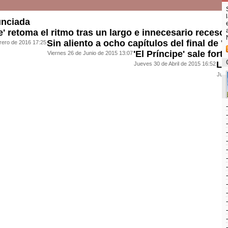
unciada
pe' retoma el ritmo tras un largo e innecesario receso
Sin aliento a ocho capítulos del final de 'E
rero de 2016 17:25
'El Príncipe' sale fort
Viernes 26 de Junio de 2015 13:07
La
Jueves 30 de Abril de 2015 16:52
Juev