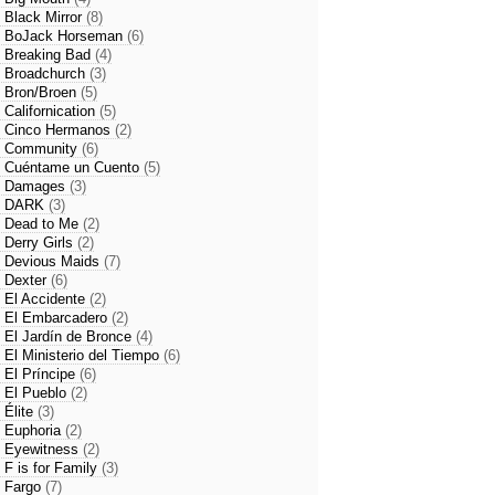
- Black Mirror
(8)
- BoJack Horseman
(6)
- Breaking Bad
(4)
- Broadchurch
(3)
- Bron/Broen
(5)
- Californication
(5)
- Cinco Hermanos
(2)
- Community
(6)
- Cuéntame un Cuento
(5)
- Damages
(3)
- DARK
(3)
- Dead to Me
(2)
- Derry Girls
(2)
- Devious Maids
(7)
- Dexter
(6)
- El Accidente
(2)
- El Embarcadero
(2)
- El Jardín de Bronce
(4)
- El Ministerio del Tiempo
(6)
- El Príncipe
(6)
- El Pueblo
(2)
- Élite
(3)
- Euphoria
(2)
- Eyewitness
(2)
- F is for Family
(3)
- Fargo
(7)