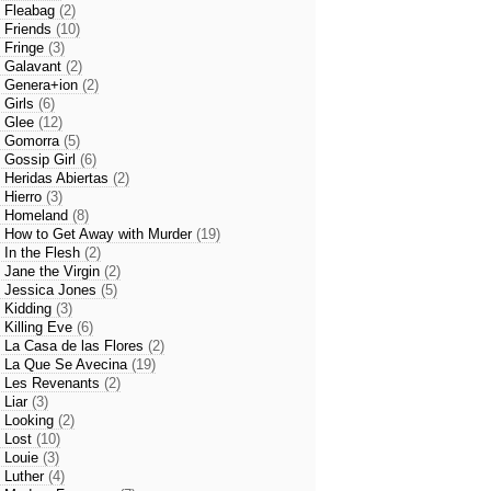
- Fleabag
(2)
- Friends
(10)
- Fringe
(3)
- Galavant
(2)
- Genera+ion
(2)
- Girls
(6)
- Glee
(12)
- Gomorra
(5)
- Gossip Girl
(6)
- Heridas Abiertas
(2)
- Hierro
(3)
- Homeland
(8)
- How to Get Away with Murder
(19)
- In the Flesh
(2)
- Jane the Virgin
(2)
- Jessica Jones
(5)
- Kidding
(3)
- Killing Eve
(6)
- La Casa de las Flores
(2)
- La Que Se Avecina
(19)
- Les Revenants
(2)
- Liar
(3)
- Looking
(2)
- Lost
(10)
- Louie
(3)
- Luther
(4)