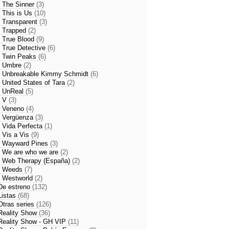
- The Sinner
(3)
- This is Us
(10)
- Transparent
(3)
- Trapped
(2)
- True Blood
(9)
- True Detective
(6)
- Twin Peaks
(6)
- Umbre
(2)
- Unbreakable Kimmy Schmidt
(6)
- United States of Tara
(2)
- UnReal
(5)
- V
(3)
- Veneno
(4)
- Vergüenza
(3)
- Vida Perfecta
(1)
- Vis a Vis
(9)
- Wayward Pines
(3)
- We are who we are
(2)
- Web Therapy (España)
(2)
- Weeds
(7)
- Westworld
(2)
De estreno
(132)
Listas
(68)
Otras series
(126)
Reality Show
(36)
Reality Show - GH VIP
(11)