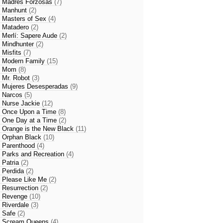
- Madres Forzosas
(7)
- Manhunt
(2)
- Masters of Sex
(4)
- Matadero
(2)
- Merlí: Sapere Aude
(2)
- Mindhunter
(2)
- Misfits
(7)
- Modern Family
(15)
- Mom
(8)
- Mr. Robot
(3)
- Mujeres Desesperadas
(9)
- Narcos
(5)
- Nurse Jackie
(12)
- Once Upon a Time
(8)
- One Day at a Time
(2)
- Orange is the New Black
(11)
- Orphan Black
(10)
- Parenthood
(4)
- Parks and Recreation
(4)
- Patria
(2)
- Perdida
(2)
- Please Like Me
(2)
- Resurrection
(2)
- Revenge
(10)
- Riverdale
(3)
- Safe
(2)
- Scream Queens
(4)