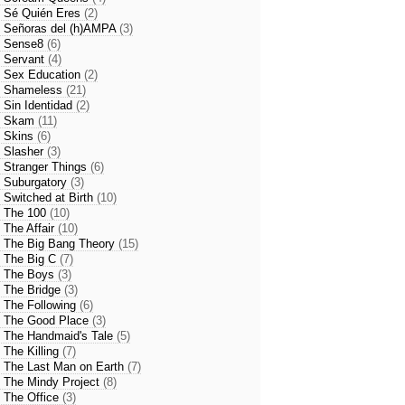
- Sé Quién Eres
(2)
- Señoras del (h)AMPA
(3)
- Sense8
(6)
- Servant
(4)
- Sex Education
(2)
- Shameless
(21)
- Sin Identidad
(2)
- Skam
(11)
- Skins
(6)
- Slasher
(3)
- Stranger Things
(6)
- Suburgatory
(3)
- Switched at Birth
(10)
- The 100
(10)
- The Affair
(10)
- The Big Bang Theory
(15)
- The Big C
(7)
- The Boys
(3)
- The Bridge
(3)
- The Following
(6)
- The Good Place
(3)
- The Handmaid's Tale
(5)
- The Killing
(7)
- The Last Man on Earth
(7)
- The Mindy Project
(8)
- The Office
(3)