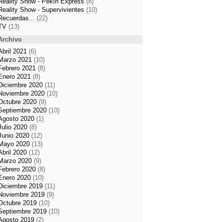
Reality Show - Pekín Express
(8)
Reality Show - Supervivientes
(10)
Recuerdas...
(22)
TV
(13)
Archivo
Abril 2021
(6)
Marzo 2021
(10)
Febrero 2021
(8)
Enero 2021
(8)
Diciembre 2020
(11)
Noviembre 2020
(10)
Octubre 2020
(9)
Septiembre 2020
(10)
Agosto 2020
(1)
Julio 2020
(8)
Junio 2020
(12)
Mayo 2020
(13)
Abril 2020
(12)
Marzo 2020
(9)
Febrero 2020
(8)
Enero 2020
(10)
Diciembre 2019
(11)
Noviembre 2019
(9)
Octubre 2019
(10)
Septiembre 2019
(10)
Agosto 2019
(2)