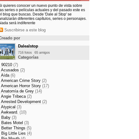
Si quieres conocer un nuevo punto de vista sobre
las series o películas actuales y del pasado este es
el blog que buscas. Desde 'Dale al Stop' se
analizarán diferentes capítulos, series o personajes.
Nada será indiferente
l Príncipe'
Suscribirse a este blog
alecido en el principio de su fin
Creado por
rga vida a 'El Príncipe'
'El Príncipe' es el
es 8 de Mayo de 2014 10:39
Dalealstop
tuerto en el país
716 fotos
65 amigos
Categorías
- 90210
(7)
- Acusados
(2)
- Aída
(6)
- American Crime Story
(2)
- American Horror Story
(17)
- Anatomía de Grey
(14)
- Angie Tribeca
(2)
- Arrested Development
(2)
- Atypical
(3)
- Awkward.
(10)
- Baby
(3)
- Bates Motel
(3)
- Better Things
(5)
- Big Little Lies
(4)
- Big Mouth
(4)