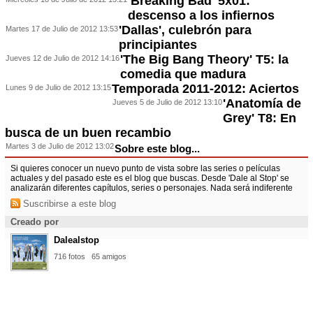
'Breaking Bad' 5x01:
descenso a los infiernos
'Dallas', culebrón para
Martes 17 de Julio de 2012 13:53
principiantes
'The Big Bang Theory' T5: la
Jueves 12 de Julio de 2012 14:16
comedia que madura
Temporada 2011-2012: Aciertos
Lunes 9 de Julio de 2012 13:15
'Anatomía de
Jueves 5 de Julio de 2012 13:10
Grey' T8: En
busca de un buen recambio
Martes 3 de Julio de 2012 13:02
Sobre este blog...
Si quieres conocer un nuevo punto de vista sobre las series o películas
actuales y del pasado este es el blog que buscas. Desde 'Dale al Stop' se
analizarán diferentes capítulos, series o personajes. Nada será indiferente
Suscribirse a este blog
Creado por
Dalealstop
716 fotos
65 amigos