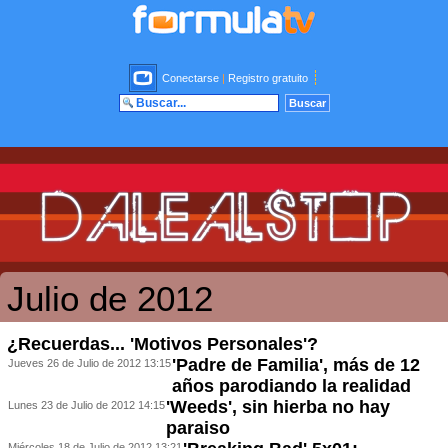
Conectarse
|
Registro gratuito
Julio de 2012
¿Recuerdas... 'Motivos Personales'?
'Padre de Familia', más de 12
Jueves 26 de Julio de 2012 13:15
años parodiando la realidad
'Weeds', sin hierba no hay
Lunes 23 de Julio de 2012 14:15
paraiso
Miércoles 18 de Julio de 2012 13:21