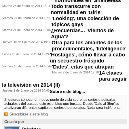
hormonales en 'Shameless'
Todo transcurre con
Martes 28 de Enero de 2014 15:11
normalidad en 'Girls'
'Looking', una colección de
Viernes 24 de Enero de 2014 11:59
tópicos gays
¿Recuerdas... 'Vientos de
Martes 21 de Enero de 2014 18:06
Agua'?
Otra para los amantes de los
Jueves 16 de Enero de 2014 19:35
procedimentales, 'Intelligence'
'Hostages', cómo llevar a cabo
Lunes 13 de Enero de 2014 12:24
un secuestro tróspido
'Dates', citas que atrapan
Viernes 10 de Enero de 2014 18:49
14 claves
Martes 7 de Enero de 2014 12:18
para seguir
la televisión en 2014 (II)
Jueves 2 de Enero de 2014 14:46
Sobre este blog...
Si quieres conocer un nuevo punto de vista sobre las series o películas
actuales y del pasado este es el blog que buscas. Desde 'Dale al Stop' se
analizarán diferentes capítulos, series o personajes. Nada será indiferente
Suscribirse a este blog
Creado por