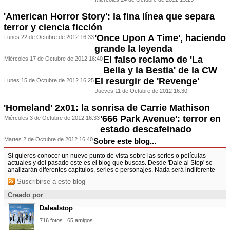
'American Horror Story': la fina línea que separa
terror y ciencia ficción
'Once Upon A Time', haciendo
Lunes 22 de Octubre de 2012 16:33
grande la leyenda
El falso reclamo de 'La
Miércoles 17 de Octubre de 2012 16:40
Bella y la Bestia' de la CW
El resurgir de 'Revenge'
Lunes 15 de Octubre de 2012 16:25
Jueves 11 de Octubre de 2012 16:30
'Homeland' 2x01: la sonrisa de Carrie Mathison
'666 Park Avenue': terror en
Miércoles 3 de Octubre de 2012 16:33
estado descafeinado
Martes 2 de Octubre de 2012 16:40
Sobre este blog...
Si quieres conocer un nuevo punto de vista sobre las series o películas
actuales y del pasado este es el blog que buscas. Desde 'Dale al Stop' se
analizarán diferentes capítulos, series o personajes. Nada será indiferente
Suscribirse a este blog
Creado por
Dalealstop
716 fotos
65 amigos