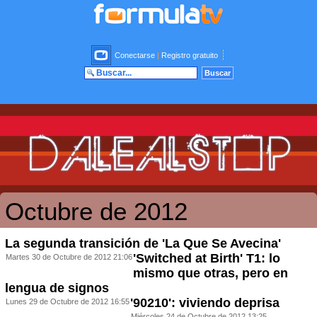
Conectarse
|
Registro gratuito
Octubre de 2012
La segunda transición de 'La Que Se Avecina'
'Switched at Birth' T1: lo
Martes 30 de Octubre de 2012 21:06
mismo que otras, pero en
lengua de signos
'90210': viviendo deprisa
Lunes 29 de Octubre de 2012 16:55
Miércoles 24 de Octubre de 2012 13:25