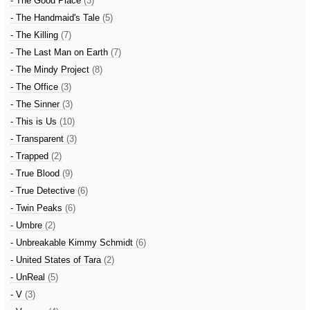
- The Good Place
(3)
- The Handmaid's Tale
(5)
- The Killing
(7)
- The Last Man on Earth
(7)
- The Mindy Project
(8)
- The Office
(3)
- The Sinner
(3)
- This is Us
(10)
- Transparent
(3)
- Trapped
(2)
- True Blood
(9)
- True Detective
(6)
- Twin Peaks
(6)
- Umbre
(2)
- Unbreakable Kimmy Schmidt
(6)
- United States of Tara
(2)
- UnReal
(5)
- V
(3)