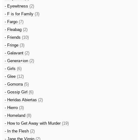
- Eyewitness
(2)
- F is for Family
(3)
- Fargo
(7)
- Fleabag
(2)
- Friends
(10)
- Fringe
(3)
- Galavant
(2)
- Genera+ion
(2)
- Girls
(6)
- Glee
(12)
- Gomorra
(5)
- Gossip Girl
(6)
- Heridas Abiertas
(2)
- Hierro
(3)
- Homeland
(8)
- How to Get Away with Murder
(19)
- In the Flesh
(2)
- Jane the Virgin
(2)