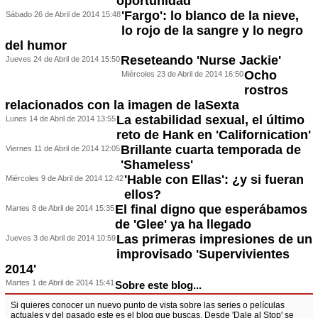
oportunidad
'Fargo': lo blanco de la nieve,
Sábado 26 de Abril de 2014 15:48
lo rojo de la sangre y lo negro
del humor
Reseteando 'Nurse Jackie'
Jueves 24 de Abril de 2014 15:50
Ocho
Miércoles 23 de Abril de 2014 16:50
rostros
relacionados con la imagen de laSexta
La estabilidad sexual, el último
Lunes 14 de Abril de 2014 13:55
reto de Hank en 'Californication'
Brillante cuarta temporada de
Viernes 11 de Abril de 2014 12:05
'Shameless'
'Hable con Ellas': ¿y si fueran
Miércoles 9 de Abril de 2014 12:42
ellos?
El final digno que esperábamos
Martes 8 de Abril de 2014 15:35
de 'Glee' ya ha llegado
Las primeras impresiones de un
Jueves 3 de Abril de 2014 10:59
improvisado 'Supervivientes
2014'
Martes 1 de Abril de 2014 15:41
Sobre este blog...
Si quieres conocer un nuevo punto de vista sobre las series o películas
actuales y del pasado este es el blog que buscas. Desde 'Dale al Stop' se