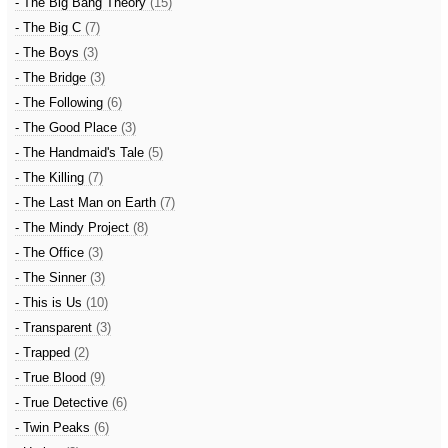
- The Big Bang Theory
(15)
- The Big C
(7)
- The Boys
(3)
- The Bridge
(3)
- The Following
(6)
- The Good Place
(3)
- The Handmaid's Tale
(5)
- The Killing
(7)
- The Last Man on Earth
(7)
- The Mindy Project
(8)
- The Office
(3)
- The Sinner
(3)
- This is Us
(10)
- Transparent
(3)
- Trapped
(2)
- True Blood
(9)
- True Detective
(6)
- Twin Peaks
(6)