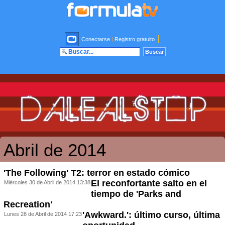
Conectarse
|
Registro gratuito
Abril de 2014
'The Following' T2: terror en estado cómico
El reconfortante salto en el
Miércoles 30 de Abril de 2014 13:38
tiempo de 'Parks and
Recreation'
'Awkward.': último curso, última
Lunes 28 de Abril de 2014 17:23