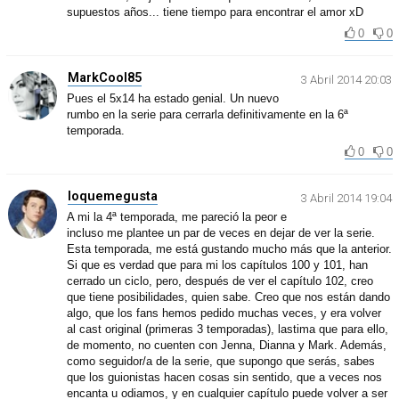
supuestos años... tiene tiempo para encontrar el amor xD
0
0
MarkCool85
3 Abril 2014 20:03
Pues el 5x14 ha estado genial. Un nuevo
rumbo en la serie para cerrarla definitivamente en la 6ª
temporada.
0
0
loquemegusta
3 Abril 2014 19:04
A mi la 4ª temporada, me pareció la peor e
incluso me plantee un par de veces en dejar de ver la serie.
Esta temporada, me está gustando mucho más que la anterior.
Si que es verdad que para mi los capítulos 100 y 101, han
cerrado un ciclo, pero, después de ver el capítulo 102, creo
que tiene posibilidades, quien sabe. Creo que nos están dando
algo, que los fans hemos pedido muchas veces, y era volver
al cast original (primeras 3 temporadas), lastima que para ello,
de momento, no cuenten con Jenna, Dianna y Mark. Además,
como seguidor/a de la serie, que supongo que serás, sabes
que los guionistas hacen cosas sin sentido, que a veces nos
encanta u odiamos, y en cualquier capítulo puede volver a ser