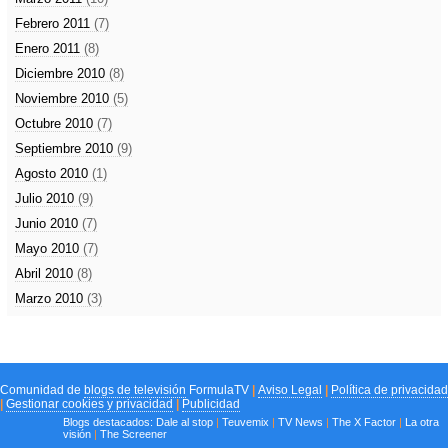
Febrero 2011
(7)
Enero 2011
(8)
Diciembre 2010
(8)
Noviembre 2010
(5)
Octubre 2010
(7)
Septiembre 2010
(9)
Agosto 2010
(1)
Julio 2010
(9)
Junio 2010
(7)
Mayo 2010
(7)
Abril 2010
(8)
Marzo 2010
(3)
Comunidad de
blogs de televisión
FormulaTV
|
Aviso Legal
|
Política de privacidad
|
Gestionar cookies y privacidad
|
Publicidad
Blogs destacados:
Dale al stop
|
Teuvemix
|
TV News
|
The X Factor
|
La otra
visión
|
The Screener