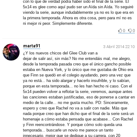
con lo que de verdad podía haber sido el final de la serie. El
5x14 es glee como aquí pudo ser un Aída sin Aída. Yo seguiré
viendo la serie, aunque indudablemente ya no es lo que era en
la primera temporada. Ahora es otra cosa, pero para mí no es
ni mejor ni peor. Simplemente diferente.
0
0
marta91
3 Abril 2014 22:10
¿Y los nuevos chicos del Glee Club van a
dejar de salir así, sin más? No me entendáis mal, me alegro,
desde la temporada pasada creo que el único gancho posible
estaba en Nueva York, y lo único que me gustaba de Ohio era
que Finn se quedó en el colegio ayudando, pero una vez que
ya no está... ha sido alargar y hacerlo insufrible, y lo sabían,
porque en esta temporada... no les han hecho ni caso. Con el
5x14 pueden volver a reflotar la serie, veremos, aunque antes
las canciones estaban justificadas, eso de ponerse a cantar en
medio de la calle... no me gusta mucho. PD: Sinceramente,
espero y creo que Rachel no va a salir con nadie. Más que
nada porque creo que han dicho que el final de la serie será un
homenaje a cómo estaba pensada que acabase... Con Rachel
y Finn reencontrándose. Y porque cómo solo queda una
temporada... buscarle un novio me parece un tanto
innecesario, mejor que se dedique a su carrera, con 20