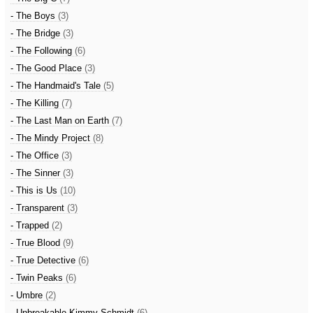
- The Boys
(3)
- The Bridge
(3)
- The Following
(6)
- The Good Place
(3)
- The Handmaid's Tale
(5)
- The Killing
(7)
- The Last Man on Earth
(7)
- The Mindy Project
(8)
- The Office
(3)
- The Sinner
(3)
- This is Us
(10)
- Transparent
(3)
- Trapped
(2)
- True Blood
(9)
- True Detective
(6)
- Twin Peaks
(6)
- Umbre
(2)
- Unbreakable Kimmy Schmidt
(6)