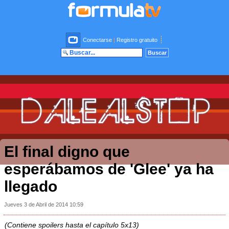
Conectarse
|
Registro gratuito
El final digno que
esperábamos de 'Glee' ya ha
llegado
Jueves 3 de Abril de 2014 10:59
(Contiene spoilers hasta el capítulo 5x13)