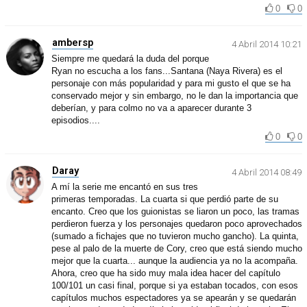
0
0
ambersp
4 Abril 2014 10:21
Siempre me quedará la duda del porque
Ryan no escucha a los fans...Santana (Naya Rivera) es el
personaje con más popularidad y para mi gusto el que se ha
conservado mejor y sin embargo, no le dan la importancia que
deberían, y para colmo no va a aparecer durante 3
episodios....
0
0
Daray
4 Abril 2014 08:49
A mí la serie me encantó en sus tres
primeras temporadas. La cuarta si que perdió parte de su
encanto. Creo que los guionistas se liaron un poco, las tramas
perdieron fuerza y los personajes quedaron poco aprovechados
(sumado a fichajes que no tuvieron mucho gancho). La quinta,
pese al palo de la muerte de Cory, creo que está siendo mucho
mejor que la cuarta... aunque la audiencia ya no la acompaña.
Ahora, creo que ha sido muy mala idea hacer del capítulo
100/101 un casi final, porque si ya estaban tocados, con esos
capítulos muchos espectadores ya se apearán y se quedarán