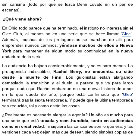
sin carisma (todo por que se luzca Demi Lovato en un par de
escenas).
¿Qué viene ahora?
En Ohio todo parece que ha terminado, el instituto no interesa sin el
Glee Club, al menos no en una serie que se hace llamar '
Glee
'.
Además, muchos de los protagonistas se marchan de allí para
emprender nuevos caminos,
yéndose muchos de ellos a Nueva
York
para mantener de algún modo su continuidad en la nueva
andadura de la serie.
La audiencia ha bajado considerablemente, y no es para menos. La
protagonista indiscutible,
Rachel Berry, no encuentra su sitio
desde la muerte de Finn
. Los guionistas están alargando
demasiado la transición y el duelo, y parece que va para largo
porque dudo que Rachel embarque en una nueva historia de amor
en lo que queda de año, porque está confirmado que '
Glee
'
terminará tras la sexta temporada. Y puede que la última temporada
sea reducida, tal y como están las cosas...
¿Realmente es necesario alargar la agonía? Un año es mucho para
una serie que está
tocada y semi-hundida, tanto en audiencias
como en creatividad
, ni siquiera las canciones son lo que era, y las
versiones cada vez dejan más que desear, siendo simples copias de