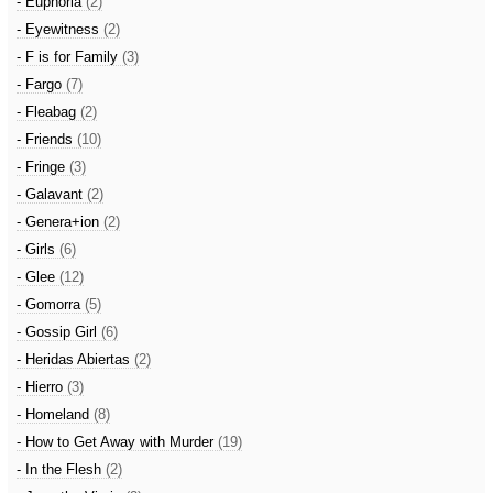
- Euphoria
(2)
- Eyewitness
(2)
- F is for Family
(3)
- Fargo
(7)
- Fleabag
(2)
- Friends
(10)
- Fringe
(3)
- Galavant
(2)
- Genera+ion
(2)
- Girls
(6)
- Glee
(12)
- Gomorra
(5)
- Gossip Girl
(6)
- Heridas Abiertas
(2)
- Hierro
(3)
- Homeland
(8)
- How to Get Away with Murder
(19)
- In the Flesh
(2)