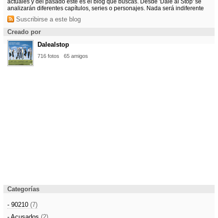
actuales y del pasado este es el blog que buscas. Desde 'Dale al Stop' se
analizarán diferentes capítulos, series o personajes. Nada será indiferente
Suscribirse a este blog
Creado por
Dalealstop
716 fotos
65 amigos
Categorías
- 90210
(7)
- Acusados
(2)