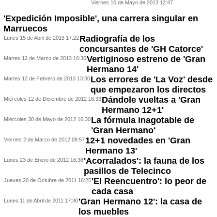
Viernes 10 de Mayo de 2013 12:47
'Expedición Imposible', una carrera singular en
Marruecos
Radiografía de los
Lunes 15 de Abril de 2013 17:22
concursantes de 'GH Catorce'
Vertiginoso estreno de 'Gran
Martes 12 de Marzo de 2013 16:36
Hermano 14'
Los errores de 'La Voz' desde
Martes 12 de Febrero de 2013 13:30
que empezaron los directos
Dándole vueltas a 'Gran
Miércoles 12 de Diciembre de 2012 16:33
Hermano 12+1'
La fórmula inagotable de
Miércoles 30 de Mayo de 2012 16:30
'Gran Hermano'
12+1 novedades en 'Gran
Viernes 2 de Marzo de 2012 09:57
Hermano 13'
'Acorralados': la fauna de los
Lunes 23 de Enero de 2012 16:38
pasillos de Telecinco
'El Reencuentro': lo peor de
Jueves 20 de Octubre de 2011 16:25
cada casa
'Gran Hermano 12': la casa de
Lunes 11 de Abril de 2011 17:30
los muebles