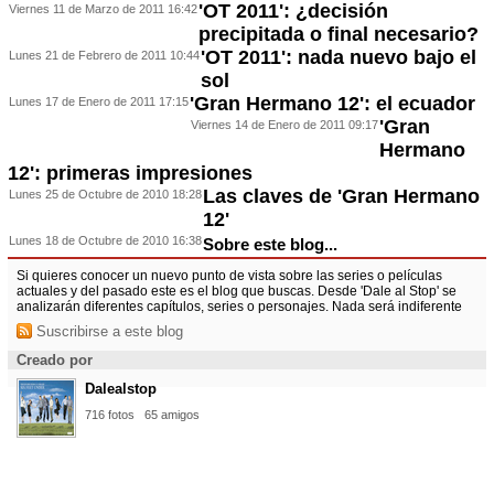
'OT 2011': ¿decisión
Viernes 11 de Marzo de 2011 16:42
precipitada o final necesario?
'OT 2011': nada nuevo bajo el
Lunes 21 de Febrero de 2011 10:44
sol
'Gran Hermano 12': el ecuador
Lunes 17 de Enero de 2011 17:15
'Gran
Viernes 14 de Enero de 2011 09:17
Hermano
12': primeras impresiones
Las claves de 'Gran Hermano
Lunes 25 de Octubre de 2010 18:28
12'
Lunes 18 de Octubre de 2010 16:38
Sobre este blog...
Si quieres conocer un nuevo punto de vista sobre las series o películas
actuales y del pasado este es el blog que buscas. Desde 'Dale al Stop' se
analizarán diferentes capítulos, series o personajes. Nada será indiferente
Suscribirse a este blog
Creado por
Dalealstop
716 fotos
65 amigos