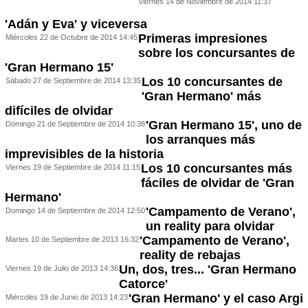
Viernes 14 de Noviembre de 2014 11:37
'Adán y Eva' y viceversa
Primeras impresiones
Miércoles 22 de Octubre de 2014 14:45
sobre los concursantes de
'Gran Hermano 15'
Los 10 concursantes de
Sábado 27 de Septiembre de 2014 13:35
'Gran Hermano' más
difíciles de olvidar
'Gran Hermano 15', uno de
Domingo 21 de Septiembre de 2014 10:38
los arranques más
imprevisibles de la historia
Los 10 concursantes más
Viernes 19 de Septiembre de 2014 11:15
fáciles de olvidar de 'Gran
Hermano'
'Campamento de Verano',
Domingo 14 de Septiembre de 2014 12:50
un reality para olvidar
'Campamento de Verano',
Martes 10 de Septiembre de 2013 16:32
reality de rebajas
Un, dos, tres... 'Gran Hermano
Viernes 19 de Julio de 2013 14:36
Catorce'
'Gran Hermano' y el caso Argi
Miércoles 19 de Junio de 2013 14:23