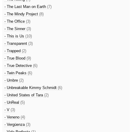
- The Last Man on Earth
(7)
- The Mindy Project
(8)
- The Office
(3)
- The Sinner
(3)
- This is Us
(10)
- Transparent
(3)
- Trapped
(2)
- True Blood
(9)
- True Detective
(6)
- Twin Peaks
(6)
- Umbre
(2)
- Unbreakable Kimmy Schmidt
(6)
- United States of Tara
(2)
- UnReal
(5)
- V
(3)
- Veneno
(4)
- Vergüenza
(3)
- Vida Perfecta
(1)