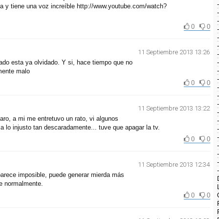
a y tiene una voz increíble http://www.youtube.com/watch?
0
0
11 Septiembre 2013 13:26
ado esta ya olvidado. Y si, hace tiempo que no
amente malo
0
0
11 Septiembre 2013 13:22
aro, a mi me entretuvo un rato, vi algunos
 lo injusto tan descaradamente... tuve que apagar la tv.
0
0
11 Septiembre 2013 12:34
arece imposible, puede generar mierda más
ce normalmente.
0
0