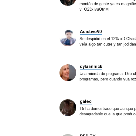
montón de gente ya es magnific
v=O23xIvuQtnM
Adictivo90
Se despidió en el 12% xD Olvid
veía algo tan cutre y tan jodid
dylaannick
Una mierda de programa. Dilo cl
programas, pero cuando yua roza
galeo
T5 ha demostrado que aunque p
desagradable que la que produ