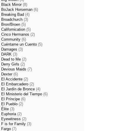
- Black Mirror
(8)
- BoJack Horseman
(6)
- Breaking Bad
(4)
- Broadchurch
(3)
- Bron/Broen
(5)
- Californication
(5)
- Cinco Hermanos
(2)
- Community
(6)
- Cuéntame un Cuento
(5)
- Damages
(3)
- DARK
(3)
- Dead to Me
(2)
- Derry Girls
(2)
- Devious Maids
(7)
- Dexter
(6)
- El Accidente
(2)
- El Embarcadero
(2)
- El Jardín de Bronce
(4)
- El Ministerio del Tiempo
(6)
- El Príncipe
(6)
- El Pueblo
(2)
- Élite
(3)
- Euphoria
(2)
- Eyewitness
(2)
- F is for Family
(3)
- Fargo
(7)