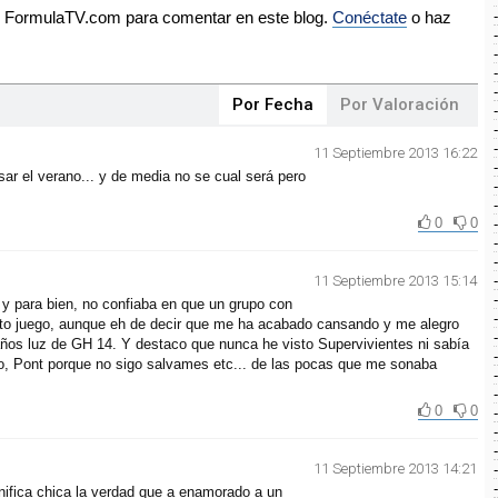
de FormulaTV.com para comentar en este blog.
Conéctate
o haz
Por Fecha
Por Valoración
11 Septiembre 2013 16:22
sar el verano... y de media no se cual será pero
0
0
11 Septiembre 2013 15:14
y para bien, no confiaba en que un grupo con
nto juego, aunque eh de decir que me ha acabado cansando y me alegro
años luz de GH 14. Y destaco que nunca he visto Supervivientes ni sabía
o, Pont porque no sigo salvames etc... de las pocas que me sonaba
0
0
11 Septiembre 2013 14:21
ifica chica la verdad que a enamorado a un