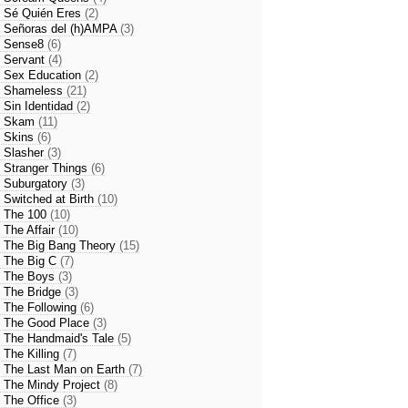
- Sé Quién Eres
(2)
- Señoras del (h)AMPA
(3)
- Sense8
(6)
- Servant
(4)
- Sex Education
(2)
- Shameless
(21)
- Sin Identidad
(2)
- Skam
(11)
- Skins
(6)
- Slasher
(3)
- Stranger Things
(6)
- Suburgatory
(3)
- Switched at Birth
(10)
- The 100
(10)
- The Affair
(10)
- The Big Bang Theory
(15)
- The Big C
(7)
- The Boys
(3)
- The Bridge
(3)
- The Following
(6)
- The Good Place
(3)
- The Handmaid's Tale
(5)
- The Killing
(7)
- The Last Man on Earth
(7)
- The Mindy Project
(8)
- The Office
(3)