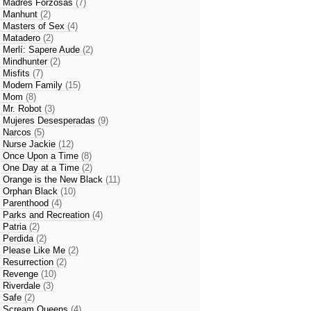
- Madres Forzosas
(7)
- Manhunt
(2)
- Masters of Sex
(4)
- Matadero
(2)
- Merlí: Sapere Aude
(2)
- Mindhunter
(2)
- Misfits
(7)
- Modern Family
(15)
- Mom
(8)
- Mr. Robot
(3)
- Mujeres Desesperadas
(9)
- Narcos
(5)
- Nurse Jackie
(12)
- Once Upon a Time
(8)
- One Day at a Time
(2)
- Orange is the New Black
(11)
- Orphan Black
(10)
- Parenthood
(4)
- Parks and Recreation
(4)
- Patria
(2)
- Perdida
(2)
- Please Like Me
(2)
- Resurrection
(2)
- Revenge
(10)
- Riverdale
(3)
- Safe
(2)
- Scream Queens
(4)