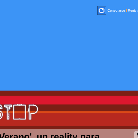
Conectarse
|
Registr
rano', un reality para