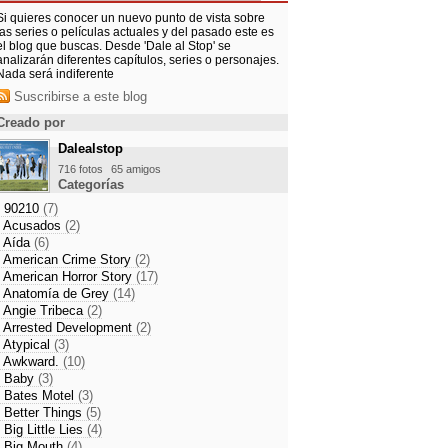
Si quieres conocer un nuevo punto de vista sobre
las series o películas actuales y del pasado este es
el blog que buscas. Desde 'Dale al Stop' se
analizarán diferentes capítulos, series o personajes.
Nada será indiferente
Suscribirse a este blog
Creado por
Dalealstop
716 fotos
65 amigos
Categorías
- 90210
(7)
- Acusados
(2)
- Aída
(6)
- American Crime Story
(2)
- American Horror Story
(17)
- Anatomía de Grey
(14)
- Angie Tribeca
(2)
- Arrested Development
(2)
- Atypical
(3)
- Awkward.
(10)
- Baby
(3)
- Bates Motel
(3)
- Better Things
(5)
- Big Little Lies
(4)
- Big Mouth
(4)