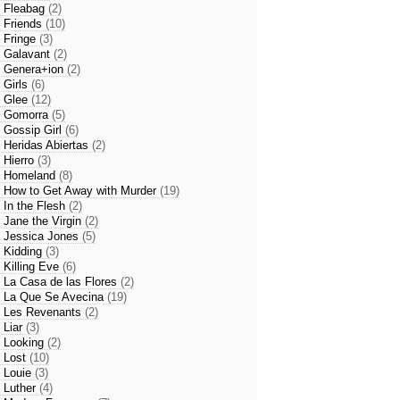
- Fleabag
(2)
- Friends
(10)
- Fringe
(3)
- Galavant
(2)
- Genera+ion
(2)
- Girls
(6)
- Glee
(12)
- Gomorra
(5)
- Gossip Girl
(6)
- Heridas Abiertas
(2)
- Hierro
(3)
- Homeland
(8)
- How to Get Away with Murder
(19)
- In the Flesh
(2)
- Jane the Virgin
(2)
- Jessica Jones
(5)
- Kidding
(3)
- Killing Eve
(6)
- La Casa de las Flores
(2)
- La Que Se Avecina
(19)
- Les Revenants
(2)
- Liar
(3)
- Looking
(2)
- Lost
(10)
- Louie
(3)
- Luther
(4)