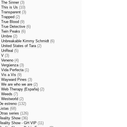
- The Sinner
(3)
- This is Us
(10)
- Transparent
(3)
- Trapped
(2)
- True Blood
(9)
- True Detective
(6)
- Twin Peaks
(6)
- Umbre
(2)
- Unbreakable Kimmy Schmidt
(6)
- United States of Tara
(2)
- UnReal
(5)
- V
(3)
- Veneno
(4)
- Vergüenza
(3)
- Vida Perfecta
(1)
- Vis a Vis
(9)
- Wayward Pines
(3)
- We are who we are
(2)
- Web Therapy (España)
(2)
- Weeds
(7)
- Westworld
(2)
De estreno
(132)
Listas
(68)
Otras series
(126)
Reality Show
(36)
Reality Show - GH VIP
(11)