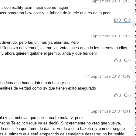
11 Septiembre 2013 12:03
.... con reallity asín mejor que no hagan
cer programa Low cost y la fabrica de la tele que es de lo peor....
0
0
11 Septiembre 2013 12:02
 divertido, pero las últimas ya aburrían. Pero
'Tongazo del verano', cierran las votaciones cuando les interesa a ellos,
 y ahora quieren quitarle el premio, anda y que les den!
0
0
11 Septiembre 2013 10:48
 bodrios que hacen datos pateticos y no
ealities de verdad como sv que tienen exito asegurado
0
0
11 Septiembre 2013 10:41
ala y las noticias que publicaba formula tv, pero
hecho Telecinco (que ya es decir). Sinceramente no creo que vuelva,
or la decisión que tomó de dar luz verde a esta bazofia, y parecer seguro
es el primero que está arrepentido de semejante desastre: no ha tenido