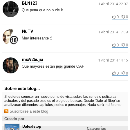
BLN123
1 Abril 2014 22:07
Que pena que no pude ir...
0
0
NuTV
1 Abril 2014 17:39
Muy interesante :)
0
0
mix92bujia
1 Abril 2014 14:16
Que mayores estan jejej grande QAF
0
0
Sobre este blog...
Si quieres conocer un nuevo punto de vista sobre las series o películas
actuales y del pasado este es el blog que buscas. Desde 'Dale al Stop' se
analizarán diferentes capítulos, series o personajes. Nada será indiferente
Suscribirse a este blog
Creado por
Dalealstop
Categorías