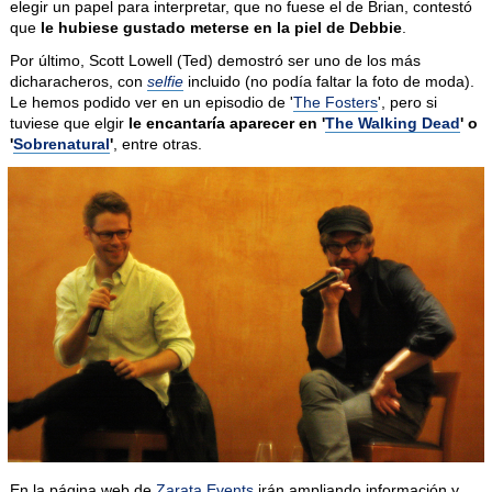
elegir un papel para interpretar, que no fuese el de Brian, contestó
que
le hubiese gustado meterse en la piel de Debbie
.
Por último, Scott Lowell (Ted) demostró ser uno de los más
dicharacheros, con
selfie
incluido (no podía faltar la foto de moda).
Le hemos podido ver en un episodio de '
The Fosters
', pero si
tuviese que elgir
le encantaría aparecer en '
The Walking Dead
' o
'
Sobrenatural
'
, entre otras.
En la página web de
Zarata Events
irán ampliando información y