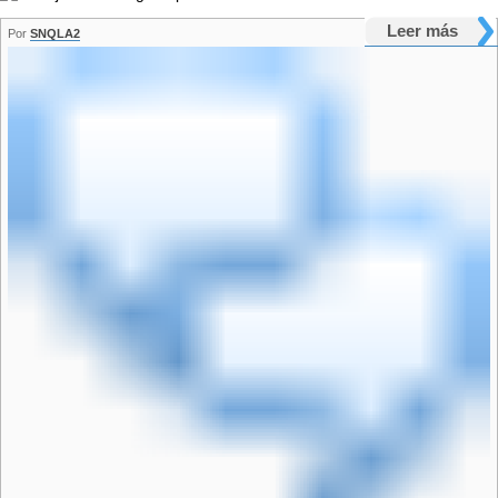
Leer más
Por
SNQLA2