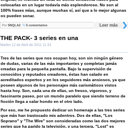
colocarlas en un lugar todavía más esplendoroso. No son al
100% frases mías, aunque muchas sí, así que a lo mejor algunas
os pueden sonar.
Leer más
Por
SNQLA2
5 comentarios
THE PACK- 3 series en una
Martes 12 de Abril de 2011 11:33
Tres de las series que nos ocupan hoy, son sin ningún género
de dudas, varias de las más importantes y completas jamás
creadas para la pequeña pantalla. Bajo la supervisión de
conocidos y reputados creadores, éstas han calado en
acreditados expertos y en los seguidores más ansiosos, ya que
poseen algunos de los personajes más carismáticos vistos
hasta hoy. Son, cada una de ellas, un fresco, vigoroso, y
fascinante paseo, por un mundo paralelo que siendo terreno de
ficción llega a calar hondo en el otro lado.
Por eso, me he propuesto dedicar un homenaje a las tres series
que más han trastocado mis adentros. Dos de ellas, "Los
Soprano" y "The Wire" son consideradas como las dos mejores
series que ha parido la televisión, y una tercera, "Lost" es