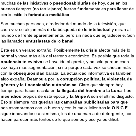
muchas de las iniciativas o
pseudosabidurías
de hoy, que en los
buenos tiempos (no tan lejanos) fueron fundamentales para llenar de
cierto estilo la
farándula mediática
.
Son muchas personas, alrededor del mundo de la televisión, que
cada vez se alejan más de la búsqueda de lo
intelectual
y miran al
mundo de frente aparentemente, pero sin nada que agradecerle. Son
las llamados
entusiastas
de lo
banal
.
Este es un verano extraño. Posiblemente
la crisis
afecte más de lo
normal y vaya más allá del terreno económico. Es posible que toda la
opulencia televisiva
se haya ido al garete, y no sólo porque cada
vez haya más segmentación, si no porque cada vez se chocan más
con la
obsequiosidad
barata. La actualidad informativa es también
algo extraña. Deambula por la
corrupción política
,
la violencia de
género y la financiación autonómica
. Claro que siempre hay
tiempo para hacer escala en
la llegada del hombre a la Luna
. Los
incendios
propios de esta época y
la Gripe A
son el último disgusto.
Eso sí siempre nos quedan las
campañas publicitarias
para que
nos asombremos con lo bueno y con lo malo. Mientras la
O.N.C.E.
sigue innovandose a si mísma, los de una marca de detergente, nos
hacen parecer más tontos de lo que somos y eso ya es difícil.