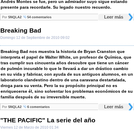
Andrés Montes se fue, pero un admirador suyo sigue estando
presente para recordarle. Su legado nuestro recuerdo.
Leer más
Por
SNQLA2
54 comentarios
Breaking Bad
Domingo 12 de Septiembre de 2010 09:02
Breaking Bad nos muestra la historia de Bryan Cranston que
interpreta el papel de Walter White, un profesor de Química, que
tras cumplir sus cincuenta años descubre que tiene un cáncer
de pulmón incurable lo que le llevará a dar un drástico cambio
en su vida y fabricar, con ayuda de sus antiguos alumnos, en un
laboratorio clandestino dentro de una caravana destartalada,
droga para su venta. Pero la su propósito principal no es
enriquecerse él, sino solventar los problemas económicos de su
familia después de su irreversible muerte.
Leer más
Por
SNQLA2
6 comentarios
"THE PACIFIC" La serie del año
Viernes 12 de Marzo de 2010 01:34