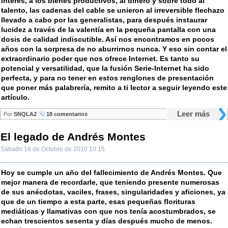
interés, a los bienes productivos, al dinero y sobre todo al
talento, las cadenas del cable se unieron al irreversible flechazo
llevado a cabo por las generalistas, para después instaurar
lucidez a través de la valentía en la pequeña pantalla con una
dosis de calidad indiscutible. Así nos encontramos en pocos
años con la sorpresa de no aburrirnos nunca. Y eso sin contar el
extraordinario poder que nos ofrece Internet. Es tanto su
potencial y versatilidad, que la fusión Serie-Internet ha sido
perfecta, y para no tener en estos renglones de presentación
que poner más palabrería, remito a ti lector a seguir leyendo este
artículo.
Leer más
Por
SNQLA2
18 comentarios
El legado de Andrés Montes
Sábado 16 de Octubre de 2010 10:15
Hoy se cumple un año del fallecimiento de Andrés Montes. Que
mejor manera de recordarle, que teniendo presente numerosas
de sus anécdotas, vaciles, frases, singularidades y aficiones, ya
que de un tiempo a esta parte, esas pequeñas florituras
mediáticas y llamativas con que nos tenía acostumbrados, se
echan trescientos sesenta y días después mucho de menos.