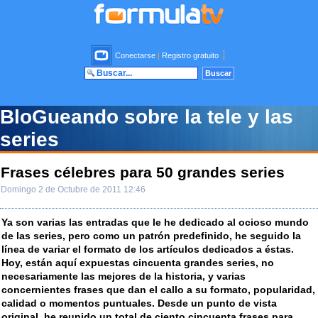
Conectarse
|
Registro gratuito
BloGueando sobre la tele y las
series
Frases célebres para 50 grandes series
Domingo 2 de Octubre de 2011 12:46
Ya son varias las entradas que le he dedicado al ocioso mundo
de las series, pero como un patrón predefinido, he seguido la
línea de variar el formato de los artículos dedicados a éstas.
Hoy, están aquí expuestas cincuenta grandes series, no
necesariamente las mejores de la historia, y varias
concernientes frases que dan el callo a su formato, popularidad,
calidad o momentos puntuales. Desde un punto de vista
original, he reunido un total de ciento cincuenta frases para