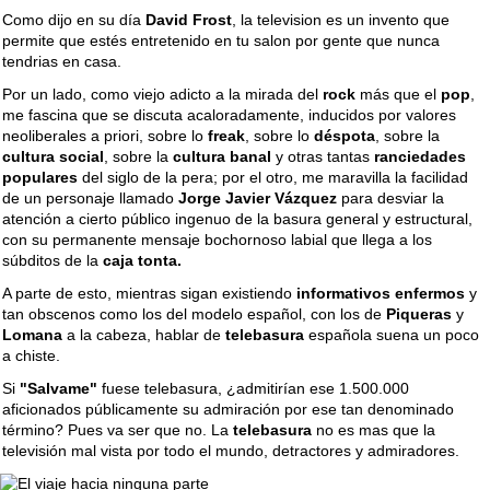
Como dijo en su día
David Frost
, la television es un invento que
permite que estés entretenido en tu salon por gente que nunca
tendrias en casa.
Por un lado, como viejo adicto a la mirada del
rock
más que el
pop
,
me fascina que se discuta acaloradamente, inducidos por valores
neoliberales a priori, sobre lo
freak
, sobre lo
déspota
, sobre la
cultura social
, sobre la
cultura banal
y otras tantas
ranciedades
populares
del siglo de la pera; por el otro, me maravilla la facilidad
de un personaje llamado
Jorge Javier Vázquez
para desviar la
atención a cierto público ingenuo de la basura general y estructural,
con su permanente mensaje bochornoso labial que llega a los
súbditos de la
caja tonta.
A parte de esto, mientras sigan existiendo
informativos enfermos
y
tan obscenos como los del modelo español, con los de
Piqueras
y
Lomana
a la cabeza, hablar de
telebasura
española suena un poco
a chiste.
Si
"Salvame"
fuese telebasura, ¿admitirían ese 1.500.000
aficionados públicamente su admiración por ese tan denominado
término? Pues va ser que no. La
telebasura
no es mas que la
televisión mal vista por todo el mundo, detractores y admiradores.