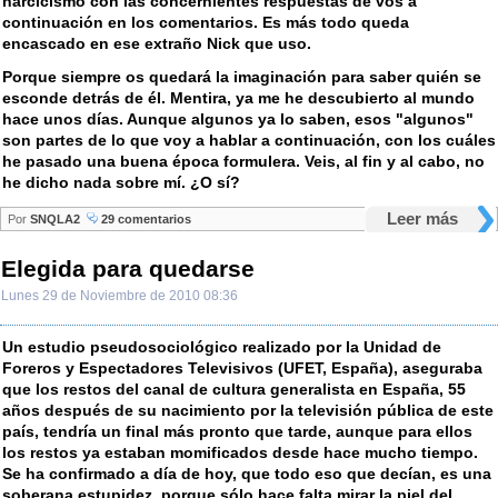
narcicismo con las concernientes respuestas de vos a
continuación en los comentarios. Es más todo queda
encascado en ese extraño Nick que uso.
Porque siempre os quedará la imaginación para saber quién se
esconde detrás de él. Mentira, ya me he descubierto al mundo
hace unos días. Aunque algunos ya lo saben, esos "algunos"
son partes de lo que voy a hablar a continuación, con los cuáles
he pasado una buena época formulera. Veis, al fin y al cabo, no
he dicho nada sobre mí. ¿O sí?
Leer más
Por
SNQLA2
29 comentarios
Elegida para quedarse
Lunes 29 de Noviembre de 2010 08:36
Un estudio pseudosociológico realizado por la Unidad de
Foreros y Espectadores Televisivos (UFET, España), aseguraba
que los restos del canal de cultura generalista en España, 55
años después de su nacimiento por la televisión pública de este
país, tendría un final más pronto que tarde, aunque para ellos
los restos ya estaban momificados desde hace mucho tiempo.
Se ha confirmado a día de hoy, que todo eso que decían, es una
soberana estupidez, porque sólo hace falta mirar la piel del