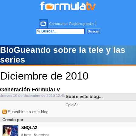
Conectarse
|
Registro gratuito
BloGueando sobre la tele y las
series
Diciembre de 2010
Generación FormulaTV
Jueves 16 de Diciembre de 2010 12:45
Sobre este blog...
Opinión.
Suscribirse a este blog
Creado por
SNQLA2
8 fotos
54 amigos