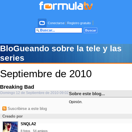
Conectarse
|
Registro gratuito
BloGueando sobre la tele y las
series
Septiembre de 2010
Breaking Bad
Domingo 12 de Septiembre de 2010 09:02
Sobre este blog...
Opinión.
Suscribirse a este blog
Creado por
SNQLA2
8 fotos
54 amigos