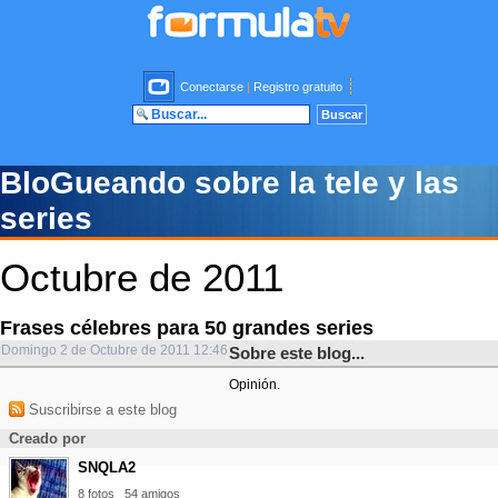
Conectarse
|
Registro gratuito
BloGueando sobre la tele y las
series
Octubre de 2011
Frases célebres para 50 grandes series
Domingo 2 de Octubre de 2011 12:46
Sobre este blog...
Opinión.
Suscribirse a este blog
Creado por
SNQLA2
8 fotos
54 amigos