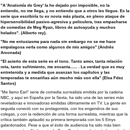
"A 'Anatomía de Grey' la he dejado por imposible, no la
entiendo, no me llega, y no entiendo que a otros les llegue. Es la
serie que escribiría tu ex novia más plasta, en pleno ataque de
hipersensibilidad pasivo-agresiva y peliculera, tras empacharse
de comedias de Meg Ryan, libros de autoayuda y muchos
helados". (Alberto rey).
"No me entusiasma para nada sin embargo no se me hace
empalagosa verla como algunos de mis amigos" (Andrés
Arconada)
"El acierto de esta serie es el tono. Tanto amor, tanta relación
rota, tanto sufrimiento, me encanta...... . La verdad que es muy
entretenida y a medida que avanzan los capítulos y las
temporadas te encariñas aún mucho más con ella" (Elsa Fdez
Santos)
"Me llamo Earl" serie de comedia surrealista emitida por la cadena
NBC, y aquí en España por la Sexta, ha sido una de las series más
reveladoras e innovadoras emitidas últimamente en TV. La gente en
seguida conectó con su protagonista, con los engendros de sus
colegas, y con la redención de una forma surrealista, mientras que la
crítica también aplaudió su primera temporada con los 5 Emys
galardonados. Pese a que el éxito de audiencia ha sido más bien