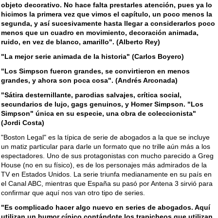
objeto decorativo. No hace falta prestarles atención, pues ya lo
hicimos la primera vez que vimos el capítulo, un poco menos la
segunda, y así sucesivamente hasta llegar a considerarlos poco
menos que un cuadro en movimiento, decoración animada,
ruido, en vez de blanco, amarillo". (Alberto Rey)
"La mejor serie animada de la historia" (Carlos Boyero)
"Los Simpson fueron grandes, se convirtieron en menos
grandes, y ahora son poca cosa". (Andrés Arconada)
"Sátira desternillante, parodias salvajes, crítica social,
secundarios de lujo, gags genuinos, y Homer Simpson. "Los
Simpson" única en su especie, una obra de coleccionista"
(Jordi Costa)
"Boston Legal" es la típica de serie de abogados a la que se incluye
un matiz particular para darle un formato que no trille aún más a los
espectadores. Uno de sus protagonistas con mucho parecido a Greg
House (no en su físico), es de los personajes más admirados de la
TV en Estados Unidos. La serie triunfa medianamente en su país en
el Canal ABC, mientras que España su pasó por Antena 3 sirvió para
confirmar que aquí nos van otro tipo de series.
"Es complicado hacer algo nuevo en series de abogados. Aquí
utilizan un humor cínico contándote los trapicheos que utilizan,