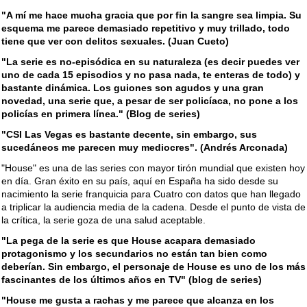
"A mí me hace mucha gracia que por fin la sangre sea limpia. Su
esquema me parece demasiado repetitivo y muy trillado, todo
tiene que ver con delitos sexuales. (Juan Cueto)
"La serie es no-episódica en su naturaleza (es decir puedes ver
uno de cada 15 episodios y no pasa nada, te enteras de todo) y
bastante dinámica. Los guiones son agudos y una gran
novedad, una serie que, a pesar de ser policíaca, no pone a los
policías en primera línea." (Blog de series)
"CSI Las Vegas es bastante decente, sin embargo, sus
sucedáneos me parecen muy mediocres". (Andrés Arconada)
"House" es una de las series con mayor tirón mundial que existen hoy
en día. Gran éxito en su país, aquí en España ha sido desde su
nacimiento la serie franquicia para Cuatro con datos que han llegado
a triplicar la audiencia media de la cadena. Desde el punto de vista de
la crítica, la serie goza de una salud aceptable.
"La pega de la serie es que House acapara demasiado
protagonismo y los secundarios no están tan bien como
deberían. Sin embargo, el personaje de House es uno de los más
fascinantes de los últimos años en TV" (blog de series)
"House me gusta a rachas y me parece que alcanza en los