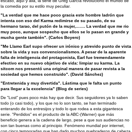
escaso, aquí y allá, la serie de Greg García revolucionó el mundo de
la comedia por su estilo muy peculiar.
"La verdad que me hace poco gracia este hombre ladrón que
intenta con eso del Karma redimirse de su pasado, de su
hermano tarao, del putón de la mujer,……. La verdad que me rio
muy poco, aunque sospecho que ellos se lo pasan en grande y
mucha gente también". (Carlos Boyero)
"Me Llamo Earl supo ofrecer un irónico y atrevido punto de vista
sobre la vida y sus convencionalismos. A pesar de la aparente
falta de inteligencia del protagonista, Earl fue tremendamente
efectivo en su nuevo objetivo de vida: limpiar su karma. La
sitcom nos presentó una original manera de pasar revista a la
sociedad que hemos construido". (David Sánchez)
"Entretenida y muy divertida". Lástima que le falta un punto
para llegar a la excelencia" (Blog de series)
De "Lost" pues poco más hay que decir. Sus seguidores ya lo saben
todo (o casi todo), y los que no lo son tanto, se han terminado
enterando de los entresijos y todo lo que rodea a esta gigantesca
serie. "Perdidos" es el producto de la ABC-(Warner) que más
beneficio genera a la cadena de largo, pese a que sus audiencias no
son tan buenas como al principio. Fenómeno mundial por internet,
con cinco temporadas que han dado muchos quebraderos de cabeza