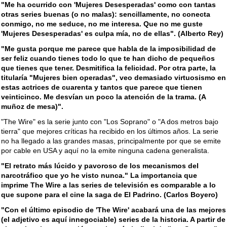
"Me ha ocurrido con 'Mujeres Desesperadas' como con tantas
otras series buenas (o no malas): sencillamente, no conecta
conmigo, no me seduce, no me interesa. Que no me guste
'Mujeres Desesperadas' es culpa mía, no de ellas". (Alberto Rey)
"Me gusta porque me parece que habla de la imposibilidad de
ser feliz cuando tienes todo lo que te han dicho de pequeños
que tienes que tener. Desmitifica la felicidad. Por otra parte, la
titularía "Mujeres bien operadas", veo demasiado virtuosismo en
estas actrices de cuarenta y tantos que parece que tienen
veinticinco. Me desvían un poco la atención de la trama. (A
muñoz de mesa)".
"The Wire" es la serie junto con "Los Soprano" o "A dos metros bajo
tierra" que mejores críticas ha recibido en los últimos años. La serie
no ha llegado a las grandes masas, principalmente por que se emite
por cable en USA y aquí no la emite ninguna cadena generalista.
"El retrato más lúcido y pavoroso de los mecanismos del
narcotráfico que yo he visto nunca." La importancia que
imprime The Wire a las series de televisión es comparable a lo
que supone para el cine la saga de El Padrino. (Carlos Boyero)
"Con el último episodio de 'The Wire' acabará una de las mejores
(el adjetivo es aquí innegociable) series de la historia. A partir de