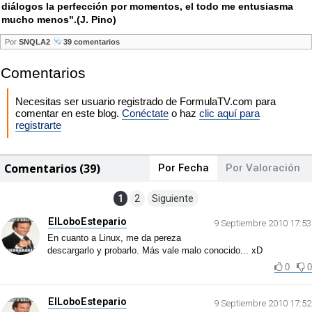
diálogos la perfección por momentos, el todo me entusiasma
mucho menos".(J. Pino)
Por
SNQLA2
39 comentarios
Comentarios
Necesitas ser usuario registrado de FormulaTV.com para
comentar en este blog.
Conéctate
o haz
clic aquí para
registrarte
Comentarios (39)
Por Fecha
Por Valoración
1
2
Siguiente
ElLoboEstepario
9 Septiembre 2010 17:53
En cuanto a Linux, me da pereza
descargarlo y probarlo. Más vale malo conocido... xD
0
0
ElLoboEstepario
9 Septiembre 2010 17:52