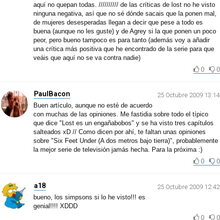
aquí no quepan todas. ////////// de las críticas de lost no he visto
ninguna negativa, así que no sé dónde sacais que la ponen mal,
de mujeres desesperadas llegan a decir que pese a todo es
buena (aunque no les guste) y de Agrey si la que ponen un poco
peor, pero bueno tampoco es para tanto (además voy a añadir
una crítica más positiva que he encontrado de la serie para que
veáis que aquí no se va contra nadie)
0
0
PaulBacon
25 Octubre 2009 13:14
Buen artículo, aunque no esté de acuerdo
con muchas de las opiniones. Me fastidia sobre todo el típico
que dice "Lost es un engañabobos" y se ha visto tres capítulos
salteados xD // Como dicen por ahí, te faltan unas opiniones
sobre "Six Feet Under (A dos metros bajo tierra)", probablemente
la mejor serie de televisión jamás hecha. Para la próxima :)
0
0
a18
25 Octubre 2009 12:42
bueno, los simpsons si lo he visto!!! es
genial!!!! XDDD
0
0