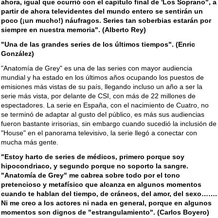
ahora, igual que ocurrió con el capítulo final de 'Los Soprano", a
partir de ahora televidentes del mundo entero se sentirán un
poco (¡un mucho!) náufragos. Series tan soberbias estarán por
siempre en nuestra memoria". (Alberto Rey)
"Una de las grandes series de los últimos tiempos". (Enric
González)
"Anatomía de Grey" es una de las series con mayor audiencia
mundial y ha estado en los últimos años ocupando los puestos de
emisiones más vistas de su país, llegando incluso un año a ser la
serie más vista, por delante de CSI, con más de 22 millones de
espectadores. La serie en España, con el nacimiento de Cuatro, no
se terminó de adaptar al gusto del público, es más sus audiencias
fueron bastante irrisorias, sin embargo cuando sucedió la inclusión de
"House" en el panorama televisivo, la serie llegó a conectar con
mucha más gente.
"Estoy harto de series de médicos, primero porque soy
hipocondriaco, y segundo porque no soporto la sangre.
"Anatomía de Grey" me cabrea sobre todo por el tono
pretencioso y metafísico que alcanza en algunos momentos
cuando te hablan del tiempo, de cráneos, del amor, del sexo…….
Ni me creo a los actores ni nada en general, porque en algunos
momentos son dignos de "estrangulamiento". (Carlos Boyero)