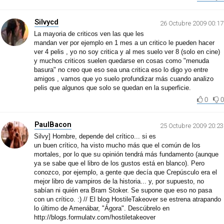
Silvycd
26 Octubre 2009 00:17
La mayoria de criticos ven las que les
mandan ver por ejemplo en 1 mes a un critico le pueden hacer
ver 4 pelis , yo no soy critica y al mes suelo ver 8 (solo en cine)
y muchos criticos suelen quedarse en cosas como "menuda
basura" no creo que eso sea una critica eso lo digo yo entre
amigos , vamos que yo suelo profundizar más cuando analizo
pelis que algunos que solo se quedan en la superficie.
0
0
PaulBacon
25 Octubre 2009 20:23
Silvy] Hombre, depende del crítico... si es
un buen crítico, ha visto mucho más que el común de los
mortales, por lo que su opinión tendrá más fundamento (aunque
ya se sabe que el libro de los gustos está en blanco). Pero
conozco, por ejemplo, a gente que decía que Crepúsculo era el
mejor libro de vampiros de la historia... y, por supuesto, no
sabían ni quién era Bram Stoker. Se supone que eso no pasa
con un crítico. :) // El blog HostileTakeover se estrena atrapando
lo último de Amenábar, "Ágora". Descúbrelo en
http://blogs.formulatv.com/hostiletakeover