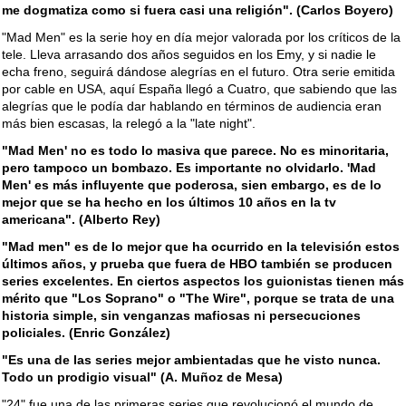
me dogmatiza como si fuera casi una religión". (Carlos Boyero)
"Mad Men" es la serie hoy en día mejor valorada por los críticos de la
tele. Lleva arrasando dos años seguidos en los Emy, y si nadie le
echa freno, seguirá dándose alegrías en el futuro. Otra serie emitida
por cable en USA, aquí España llegó a Cuatro, que sabiendo que las
alegrías que le podía dar hablando en términos de audiencia eran
más bien escasas, la relegó a la "late night".
"Mad Men' no es todo lo masiva que parece. No es minoritaria,
pero tampoco un bombazo. Es importante no olvidarlo. 'Mad
Men' es más influyente que poderosa, sien embargo, es de lo
mejor que se ha hecho en los últimos 10 años en la tv
americana". (Alberto Rey)
"Mad men" es de lo mejor que ha ocurrido en la televisión estos
últimos años, y prueba que fuera de HBO también se producen
series excelentes. En ciertos aspectos los guionistas tienen más
mérito que "Los Soprano" o "The Wire", porque se trata de una
historia simple, sin venganzas mafiosas ni persecuciones
policiales. (Enric González)
"Es una de las series mejor ambientadas que he visto nunca.
Todo un prodigio visual" (A. Muñoz de Mesa)
"24" fue una de las primeras series que revolucionó el mundo de