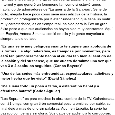
Internet y que generó un fenómeno fan como si estuviéramos
hablando de admiradores de "La guerra de la Galaxias". Serie de
culto, elegida hace poco como serie más adictiva de la historia, la
producción protagonizada por Kiefer Sunderland que tiene un matiz
muy característico, es en tiempo real, ha sido para la Fox un gran
éxito pese a que sus audiencias no hayan sido muy constantes. Aquí
en España, Antena 3 nunca confió en ella y la gente mayoritaria
siempre la dio de lado.
"Es una serie muy peligrosa cuanto te sugiere una apología de
la tortura. Es algo reiterativa, es tramposa por momentos, pero
está tan primorosamente hecha al cuidar tan bien el sentido de
la acción y del suspense, que me cuesta dormirme una vez que
veo 3 o 4 capítulos seguidos. (Carlos Boyero)"
"Una de las series más entretenidas, espectaculares, adictivas y
mejor hecha que he visto" (David Sánchez)
"Me suena todo un poco a farsa, a estereotipo banal y a
efectismo barato" (Carlos Aguilar)
"Los Soprano" es para muchos la obra cumbre de la TV. Galardonada
con 21 emys, con gran tirón comercial pese a emitirse por cable, su
final dejó a mas de uno sin palabras. Aquí, en España, la serie ha
pasado con pena y sin gloria. Sus datos de audiencia lo corroboran.