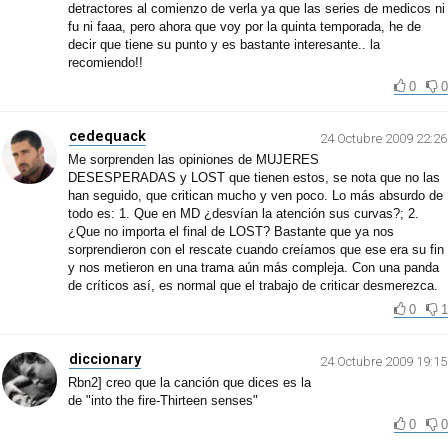
detractores al comienzo de verla ya que las series de medicos ni
fu ni faaa, pero ahora que voy por la quinta temporada, he de
decir que tiene su punto y es bastante interesante.. la
recomiendo!!
0
0
cedequack
24 Octubre 2009 22:26
Me sorprenden las opiniones de MUJERES
DESESPERADAS y LOST que tienen estos, se nota que no las
han seguido, que critican mucho y ven poco. Lo más absurdo de
todo es: 1. Que en MD ¿desvían la atención sus curvas?; 2.
¿Que no importa el final de LOST? Bastante que ya nos
sorprendieron con el rescate cuando creíamos que ese era su fin
y nos metieron en una trama aún más compleja. Con una panda
de críticos así, es normal que el trabajo de criticar desmerezca.
0
1
diccionary
24 Octubre 2009 19:15
Rbn2] creo que la canción que dices es la
de "into the fire-Thirteen senses"
0
0