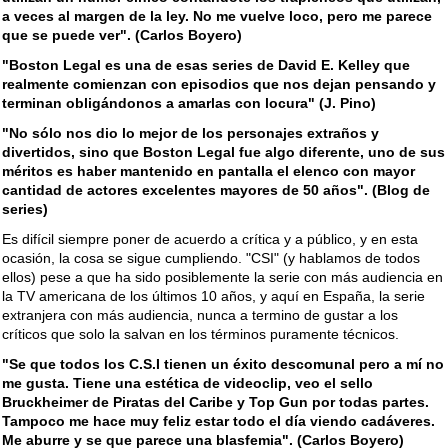
a veces al margen de la ley. No me vuelve loco, pero me parece
que se puede ver". (Carlos Boyero)
"Boston Legal es una de esas series de David E. Kelley que
realmente comienzan con episodios que nos dejan pensando y
terminan obligándonos a amarlas con locura" (J. Pino)
"No sólo nos dio lo mejor de los personajes extraños y
divertidos, sino que Boston Legal fue algo diferente, uno de sus
méritos es haber mantenido en pantalla el elenco con mayor
cantidad de actores excelentes mayores de 50 años". (Blog de
series)
Es difícil siempre poner de acuerdo a crítica y a público, y en esta
ocasión, la cosa se sigue cumpliendo. "CSI" (y hablamos de todos
ellos) pese a que ha sido posiblemente la serie con más audiencia en
la TV americana de los últimos 10 años, y aquí en España, la serie
extranjera con más audiencia, nunca a termino de gustar a los
críticos que solo la salvan en los términos puramente técnicos.
"Se que todos los C.S.I tienen un éxito descomunal pero a mí no
me gusta. Tiene una estética de videoclip, veo el sello
Bruckheimer de Piratas del Caribe y Top Gun por todas partes.
Tampoco me hace muy feliz estar todo el día viendo cadáveres.
Me aburre y se que parece una blasfemia". (Carlos Boyero)