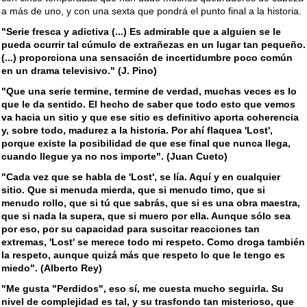
a más de uno, y con una sexta que pondrá el punto final a la historia.
"Serie fresca y adictiva (...) Es admirable que a alguien se le
pueda ocurrir tal cúmulo de extrañezas en un lugar tan pequeño.
(...) proporciona una sensación de incertidumbre poco común
en un drama televisivo." (J. Pino)
"Que una serie termine, termine de verdad, muchas veces es lo
que le da sentido. El hecho de saber que todo esto que vemos
va hacia un sitio y que ese sitio es definitivo aporta coherencia
y, sobre todo, madurez a la historia. Por ahí flaquea 'Lost',
porque existe la posibilidad de que ese final que nunca llega,
cuando llegue ya no nos importe". (Juan Cueto)
"Cada vez que se habla de 'Lost', se lía. Aquí y en cualquier
sitio. Que si menuda mierda, que si menudo timo, que si
menudo rollo, que si tú que sabrás, que si es una obra maestra,
que si nada la supera, que si muero por ella. Aunque sólo sea
por eso, por su capacidad para suscitar reacciones tan
extremas, 'Lost' se merece todo mi respeto. Como droga también
la respeto, aunque quizá más que respeto lo que le tengo es
miedo". (Alberto Rey)
"Me gusta "Perdidos", eso sí, me cuesta mucho seguirla. Su
nivel de complejidad es tal, y su trasfondo tan misterioso, que