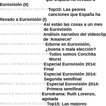
Eurovisión (II)
Top15: Las peores
Miércoles 13 de Mayo de 2015 09:19
canciones que España ha
llevado a Eurovisión (I)
Así están las cosas a un mes
Lunes 11 de Mayo de 2015 09:46
de Eurovisión
Análisis narrativo del videoclip
Jueves 23 de Abril de 2015 15:11
de 'Amanecer'
Edurne en Eurovisión,
Martes 10 de Marzo de 2015 15:30
¿buena o mala elección?
Todos somos Conchita
Miércoles 14 de Enero de 2015 13:26
Wurst
Especial Eurovisión 2014:
Lunes 12 de Mayo de 2014 10:44
Final
Especial Eurovisión 2014:
Viernes 9 de Mayo de 2014 08:22
Segunda semifinal
Especial Eurovisión 2014:
Miércoles 7 de Mayo de 2014 10:02
Primera semifinal
Eurodrama: Ruth Lorenzo,
Lunes 5 de Mayo de 2014 11:46
agotada
Top15: Las mejores
Miércoles 30 de Abril de 2014 10:24