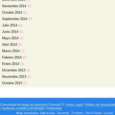
Noviembre 2014
(3)
Octubre 2014
(5)
Septiembre 2014
(6)
Julio 2014
(4)
Junio 2014
(3)
Mayo 2014
(5)
Abril 2014
(5)
Marzo 2014
(7)
Febrero 2014
(6)
Enero 2014
(5)
Diciembre 2013
(4)
Noviembre 2013
(5)
Octubre 2013
(3)
Comunidad de
blogs de televisión
FormulaTV
|
Aviso Legal
|
Política de privacidad
|
Gestionar cookies y privacidad
|
Publicidad
Blogs destacados:
Dale al stop
|
Teuvemix
|
TV News
|
The X Factor
|
La otra