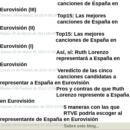
canciones de España en
Eurovisión (III)
Top15: Las mejores
Viernes 28 de Marzo de 2014 08:24
canciones de España en
Eurovisión (II)
Top15: Las mejores
Martes 25 de Marzo de 2014 08:44
canciones de España en
Eurovisión (I)
Así, sí: Ruth Lorenzo
Jueves 20 de Marzo de 2014 17:42
representará a España en
Eurovisión
Veredicto de las cinco
Lunes 24 de Febrero de 2014 10:47
canciones candidatas a
representar a España en Eurovisión
Pros y contras de que Ruth
Martes 4 de Febrero de 2014 15:59
Lorenzo represente a España
en Eurovisión
5 maneras con las que
Viernes 20 de Diciembre de 2013 12:05
RTVE podría escoger al
representante de España en Eurovisión
Jueves 28 de Noviembre de 2013 09:16
Sobre este blog...