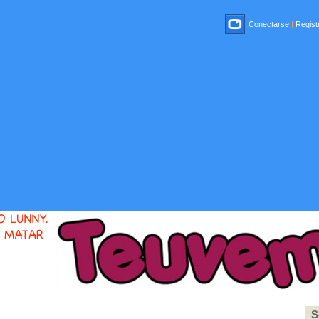
Conectarse
|
Registr
S