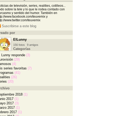
ticias de televisión, series, realities, cotilleos...
do sobre la tele y lo que le rodea contado con
arcasmo y sentido del humor. También en
ttp://www.facebook.com/teuvemix y
s
tp://www.twitter.com/teuvemix
Suscribirse a este blog
reado por
ElLunny
156 fotos
9 amigos
Categorías
l Lunny responde
(3)
urovisión
(29)
amosos
(4)
is series favoritas
(7)
rogramas
(41)
ealities
(26)
eries
(20)
rchivo
eptiembre 2018
(1)
unio 2017
(1)
ayo 2017
(3)
arzo 2017
(1)
ebrero 2017
(1)