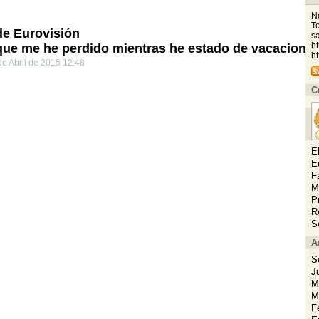
No
To
de Eurovisión
s
h
que me he perdido mientras he estado de vacacione
ht
de Abril de 2015 12:48
C
E
E
F
M
P
R
S
A
S
J
M
M
F