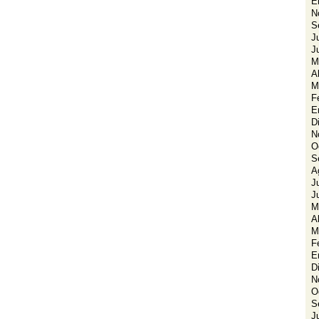
E
N
S
J
J
M
A
M
F
E
D
N
O
S
A
J
J
M
A
M
F
E
D
N
O
S
J