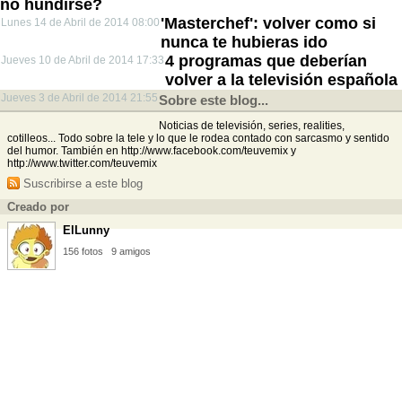
no hundirse?
'Masterchef': volver como si
Lunes 14 de Abril de 2014 08:00
nunca te hubieras ido
4 programas que deberían
Jueves 10 de Abril de 2014 17:33
volver a la televisión española
Jueves 3 de Abril de 2014 21:55
Sobre este blog...
Noticias de televisión, series, realities,
cotilleos... Todo sobre la tele y lo que le rodea contado con sarcasmo y sentido
del humor. También en http://www.facebook.com/teuvemix y
http://www.twitter.com/teuvemix
Suscribirse a este blog
Creado por
ElLunny
156 fotos
9 amigos