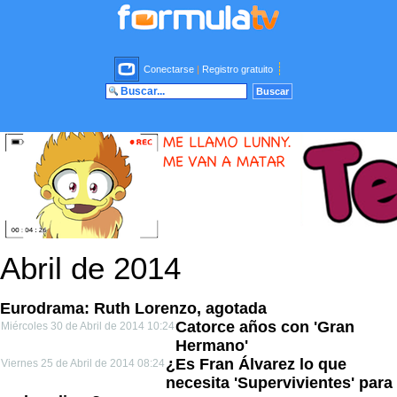
Conectarse
|
Registro gratuito
Abril de 2014
Eurodrama: Ruth Lorenzo, agotada
Catorce años con 'Gran
Miércoles 30 de Abril de 2014 10:24
Hermano'
¿Es Fran Álvarez lo que
Viernes 25 de Abril de 2014 08:24
necesita 'Supervivientes' para