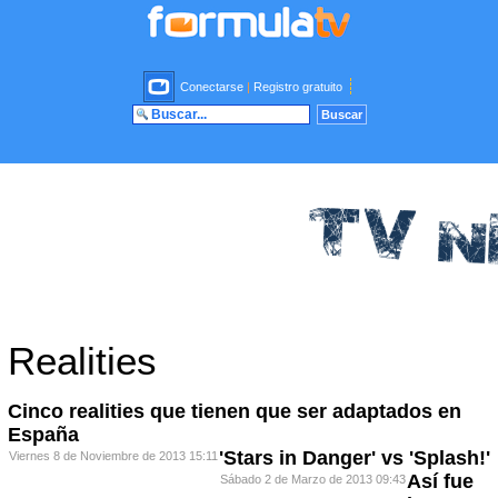
Conectarse
|
Registro gratuito
Realities
Cinco realities que tienen que ser adaptados en
España
'Stars in Danger' vs 'Splash!'
Viernes 8 de Noviembre de 2013 15:11
Así fue
Sábado 2 de Marzo de 2013 09:43