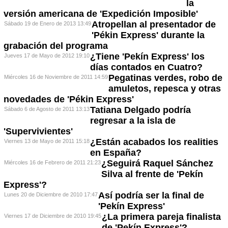
la
versión americana de 'Expedición Imposible'
Atropellan al presentador de
Sábado 19 de Enero de 2013 13:49
'Pékin Express' durante la
grabación del programa
¿Tiene 'Pekín Express' los
Jueves 17 de Mayo de 2012 19:10
días contados en Cuatro?
Pegatinas verdes, robo de
Miércoles 16 de Noviembre de 2011 14:59
amuletos, repesca y otras
novedades de 'Pékin Express'
Tatiana Delgado podría
Sábado 6 de Agosto de 2011 13:13
regresar a la isla de
'Supervivientes'
¿Están acabados los realities
Viernes 13 de Mayo de 2011 15:18
en España?
¿Seguirá Raquel Sánchez
Miércoles 16 de Febrero de 2011 21:23
Silva al frente de 'Pekín
Express'?
Así podría ser la final de
Lunes 20 de Diciembre de 2010 17:47
'Pekín Express'
¿La primera pareja finalista
Viernes 17 de Diciembre de 2010 19:45
de 'Pekín Express'?