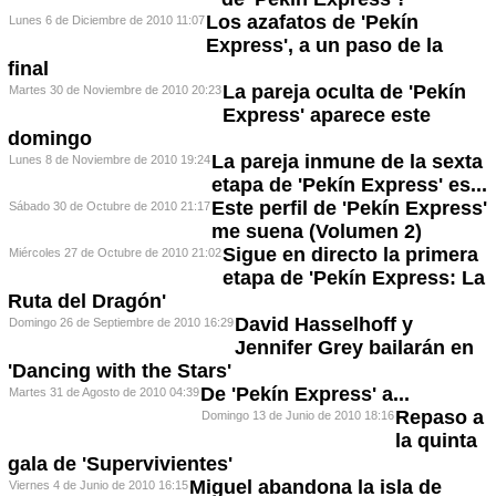
Los azafatos de 'Pekín
Lunes 6 de Diciembre de 2010 11:07
Express', a un paso de la
final
La pareja oculta de 'Pekín
Martes 30 de Noviembre de 2010 20:23
Express' aparece este
domingo
La pareja inmune de la sexta
Lunes 8 de Noviembre de 2010 19:24
etapa de 'Pekín Express' es...
Este perfil de 'Pekín Express'
Sábado 30 de Octubre de 2010 21:17
me suena (Volumen 2)
Sigue en directo la primera
Miércoles 27 de Octubre de 2010 21:02
etapa de 'Pekín Express: La
Ruta del Dragón'
David Hasselhoff y
Domingo 26 de Septiembre de 2010 16:29
Jennifer Grey bailarán en
'Dancing with the Stars'
De 'Pekín Express' a...
Martes 31 de Agosto de 2010 04:39
Repaso a
Domingo 13 de Junio de 2010 18:16
la quinta
gala de 'Supervivientes'
Miguel abandona la isla de
Viernes 4 de Junio de 2010 16:15