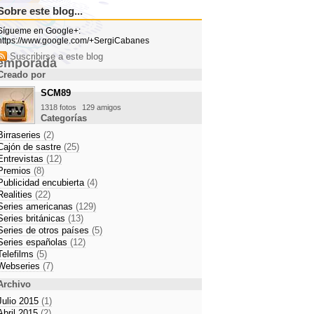
Sobre este blog...
Sígueme en Google+:
https://www.google.com/+SergiCabanes
Suscribirse a este blog
temporada
Creado por
 y sorpresas en el final de
SCM89
an Hotel'
1318 fotos
129 amigos
Categorías
ida
gunda temporada
Birraseries
(2)
Cajón de sastre
(25)
': un drama en el que los
Entrevistas
(12)
os pacientes
Premios
(8)
Publicidad encubierta
(4)
s'
Realities
(22)
Series americanas
(129)
estreno de 'El Internado'
Series británicas
(13)
 secreto de Águila Roja
Series de otros países
(5)
'Los
coles 10 de Febrero de 2010 20:55
Series españolas
(12)
protegidos':
Telefilms
(5)
Webseries
(7)
Archivo
Julio 2015
(1)
Abril 2015
(2)