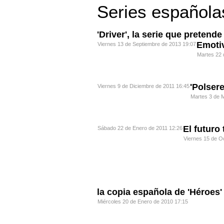
Series española
'Driver', la serie que pretend
Emotiv
Viernes 13 de Septiembre de 2013 19:07
Martes 22 
'Polser
Viernes 9 de Diciembre de 2011 16:45
Martes 3 de 
El futuro
Sábado 22 de Enero de 2011 12:26
Viernes 15 de O
la copia española de 'Héroes'
Miércoles 20 de Enero de 2010 17:15