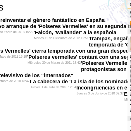
s
e reinventar el género fantástico en España
o arranque de 'Polseres Vermelles' en su segunda 
'Falcón, 'Wallander' a la española
de Enero de 2013 15:22
Trampas, engaños
Martes 11 de Diciembre de 2012 12:51
temporada de 'Gr
es Vermelles' cierra temporada con una gran desped
'Polseres vermelles' contará con una se
Mayo de 2011 18:18
'Polseres Vermelles
Miércoles 30 de Marzo de 2011 18:42
protagonistas son l
 televisivo de los "internados"
La cabecera de 'La isla de los nominado
ctubre de 2010 18:47
Incongruencias en el 
Jueves 1 de Julio de 2010 12:54
El
Jueves 3 de Junio de 2010 09:37
Miér