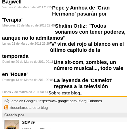
Bagwell
Pepe y Ainhoa de 'Gran
Viernes 25 de Marzo de 2011 23:35
Hermano' pasarán por
'Terapia'
Shalim Ortiz: "Todos
Miércoles 23 de Marzo de 2011 22:40
soñamos con tener poderes,
aunque no lo admitamos"
'V' vira del rojo al blanco en el
Lunes 21 de Marzo de 2011 23:29
último capítulo de la
temporada
Una sit-com, zombies, un
Domingo 20 de Marzo de 2011 09:11
número musical..., todo vale
en 'House'
La leyenda de 'Camelot'
Domingo 13 de Marzo de 2011 00:03
regresa a la televisión
Lunes 7 de Marzo de 2011 00:44
Sobre este blog...
Sígueme en Google+: https://www.google.com/+SergiCabanes
Suscribirse a este blog
Creado por
SCM89