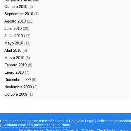
Octubre 2010
(8)
Septiembre 2010
(7)
Agosto 2010
(12)
Julio 2010
(20)
Junio 2010
(17)
Mayo 2010
(11)
Abril 2010
(8)
Marzo 2010
(6)
Febrero 2010
(8)
Enero 2010
(7)
Diciembre 2009
(5)
Noviembre 2009
(2)
Octubre 2009
(1)
Comunidad de
blogs de televisión
FormulaTV
|
Aviso Legal
|
Política de privacidad
|
Gestionar cookies y privacidad
|
Publicidad
Blogs destacados:
Dale al stop
|
Teuvemix
|
TV News
|
The X Factor
|
La otra