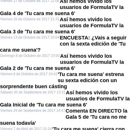
Así hemos vivido los
Viernes 27 de Octubre de 2017 22:06
usuarios de FormulaTV la
Gala 4 de 'Tu cara me suena 6'
Así hemos vivido los
Viernes 20 de Octubre de 2017 21:31
usuarios de FormulaTV la
Gala 3 de 'Tu cara me suena 6'
ENCUESTA: ¿Vais a seguir
Viernes 13 de Octubre de 2017 20:04
con la sexta edición de 'Tu
cara me suena'?
Así hemos vivido los
Domingo 8 de Octubre de 2017 23:00
usuarios de FormulaTV la
Gala 2 de 'Tu cara me suena 6'
'Tu cara me suena' estrena
Viernes 6 de Octubre de 2017 19:42
su sexta edición con un
sorprendente buen cásting
Así hemos vivido los
Sábado 30 de Septiembre de 2017 13:31
usuarios de FormulaTV la
Gala Inicial de 'Tu cara me suena 6'
Comenta EN DIRECTO la
Viernes 29 de Septiembre de 2017 14:47
Gala 5 de 'Tu cara no me
suena todavía'
'Tu cara me suena' cierra con
Viernes 7 de Abril de 2017 21:24