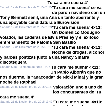
'Tu cara me suena 4'
'Tu cara me suena' se va
Sábado 19 de Diciembre de 2015 01:35
de parón navideño con un
Tony Bennett senil, una Ana un tanto aberrante y
una apoyable candidatura a Eurovisión
'Tu cara me suena' 4x13:
Sábado 19 de Diciembre de 2015 01:33
Un Domenico Modugno
volador, las caderas de Elvis Presley y el exitoso
entrenamiento de Paloma San Basilio
'Tu cara me suena' 4x12:
Sábado 12 de Diciembre de 2015 01:27
Noche de drogas, alcohol
y barbas postizas junto a una Nancy Sinatra
discotequera
'Tu cara me suena' 4x11:
Sábado 5 de Diciembre de 2015 01:27
Un Pablo Alborán que no
nos duerme, la "anaconda" de Nicki Minaj y la gran
noche de Raphael
Valoración uno a uno de
Sábado 28 de Noviembre de 2015 01:27
los concursantes de 'Tu
cara me suena 4'
'Tu cara me suena' 4x10:
Sábado 21 de Noviembre de 2015 11:47