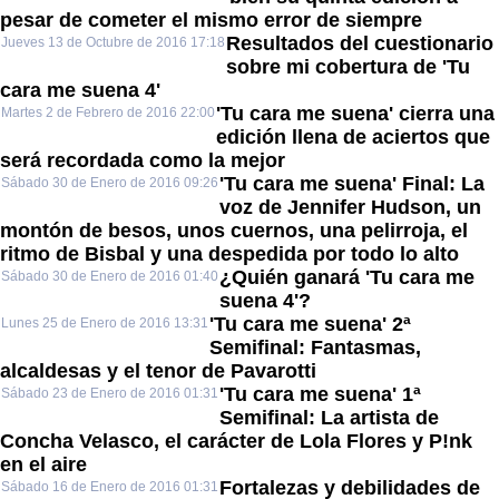
pesar de cometer el mismo error de siempre
Resultados del cuestionario
Jueves 13 de Octubre de 2016 17:18
sobre mi cobertura de 'Tu
cara me suena 4'
'Tu cara me suena' cierra una
Martes 2 de Febrero de 2016 22:00
edición llena de aciertos que
será recordada como la mejor
'Tu cara me suena' Final: La
Sábado 30 de Enero de 2016 09:26
voz de Jennifer Hudson, un
montón de besos, unos cuernos, una pelirroja, el
ritmo de Bisbal y una despedida por todo lo alto
¿Quién ganará 'Tu cara me
Sábado 30 de Enero de 2016 01:40
suena 4'?
'Tu cara me suena' 2ª
Lunes 25 de Enero de 2016 13:31
Semifinal: Fantasmas,
alcaldesas y el tenor de Pavarotti
'Tu cara me suena' 1ª
Sábado 23 de Enero de 2016 01:31
Semifinal: La artista de
Concha Velasco, el carácter de Lola Flores y P!nk
en el aire
Fortalezas y debilidades de
Sábado 16 de Enero de 2016 01:31