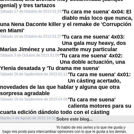
genial) y tres tartazos
'Tu cara me suena' 4x04: El
Sábado 17 de Octubre de 2015 01:33
diablo más loco que nunca,
una Nena Daconte killer y el remake de 'Corrupción
en Miami'
'Tu cara me suena' 4x03:
Sábado 10 de Octubre de 2015 01:27
Una gala muy heavy, dos
Marías Jiménez y una Jeanette muy particular
'Tu cara me suena' 4x02:
Sábado 3 de Octubre de 2015 01:08
Una doble actuación, una
Ylenia desatada y 'Tu drama me suena'
'Tu cara me suena' 4x01:
Sábado 26 de Septiembre de 2015 01:12
Un cásting acertado,
novedades de las que hablar y alguna que otra
sorpresa agradable
'Tu cara me suena'
Sábado 19 de Septiembre de 2015 01:08
calienta motores para su
cuarta edición dándolo todo con el cásting
Martes 4 de Agosto de 2015 14:31
Sobre este blog...
Yo hablo de mis series y lo que me gusta y
hago mis posts para intercambiar opiniones con lo que le gusta a los demás.