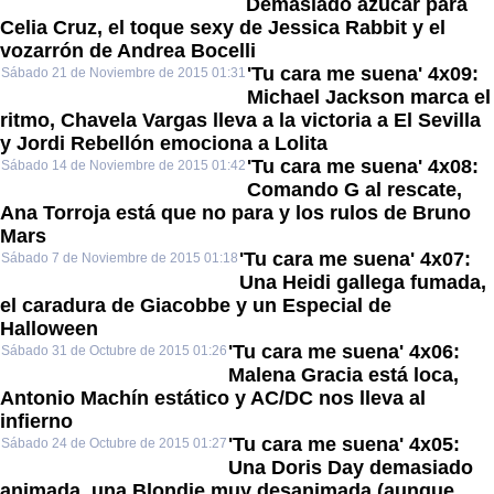
Demasiado azúcar para
Celia Cruz, el toque sexy de Jessica Rabbit y el
vozarrón de Andrea Bocelli
'Tu cara me suena' 4x09:
Sábado 21 de Noviembre de 2015 01:31
Michael Jackson marca el
ritmo, Chavela Vargas lleva a la victoria a El Sevilla
y Jordi Rebellón emociona a Lolita
'Tu cara me suena' 4x08:
Sábado 14 de Noviembre de 2015 01:42
Comando G al rescate,
Ana Torroja está que no para y los rulos de Bruno
Mars
'Tu cara me suena' 4x07:
Sábado 7 de Noviembre de 2015 01:18
Una Heidi gallega fumada,
el caradura de Giacobbe y un Especial de
Halloween
'Tu cara me suena' 4x06:
Sábado 31 de Octubre de 2015 01:26
Malena Gracia está loca,
Antonio Machín estático y AC/DC nos lleva al
infierno
'Tu cara me suena' 4x05:
Sábado 24 de Octubre de 2015 01:27
Una Doris Day demasiado
animada, una Blondie muy desanimada (aunque