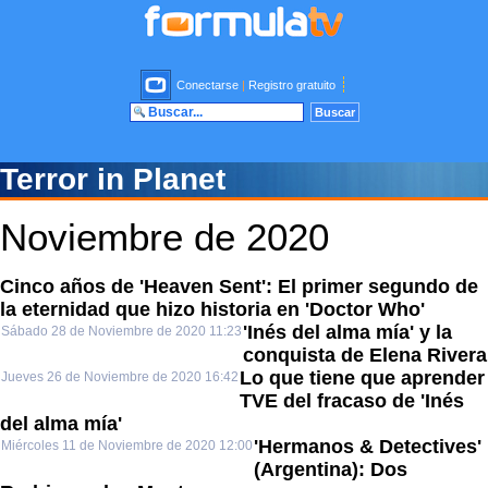
Conectarse
|
Registro gratuito
Terror in Planet
Noviembre de 2020
Cinco años de 'Heaven Sent': El primer segundo de
la eternidad que hizo historia en 'Doctor Who'
'Inés del alma mía' y la
Sábado 28 de Noviembre de 2020 11:23
conquista de Elena Rivera
Lo que tiene que aprender
Jueves 26 de Noviembre de 2020 16:42
TVE del fracaso de 'Inés
del alma mía'
'Hermanos & Detectives'
Miércoles 11 de Noviembre de 2020 12:00
(Argentina): Dos