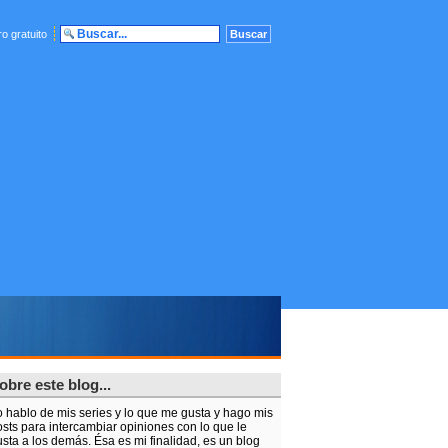
o gratuito
obre este blog...
o hablo de mis series y lo que me gusta y hago mis
sts para intercambiar opiniones con lo que le
elevisión pública
sta a los demás. Ésa es mi finalidad, es un blog