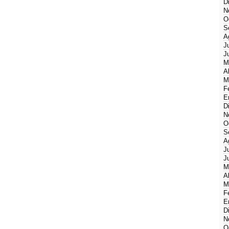
D
N
O
S
A
J
J
M
A
M
F
E
D
N
O
S
A
J
J
M
A
M
F
E
D
N
O