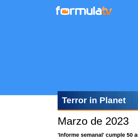
Terror in Planet
Marzo de 2023
'Informe semanal' cumple 50 añ