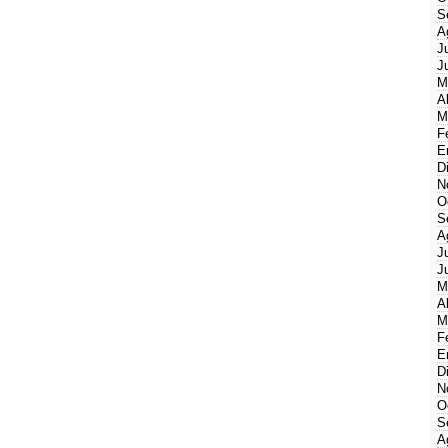
S
A
J
J
M
A
M
F
E
D
N
O
S
A
J
J
M
A
M
F
E
D
N
O
S
A