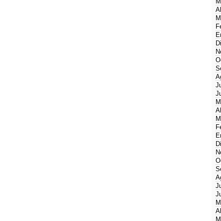
M
A
M
F
E
D
N
O
S
A
J
J
M
A
M
F
E
D
N
O
S
A
J
J
M
A
M