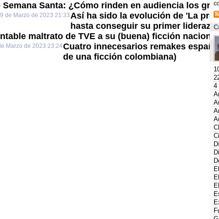
c
 Semana Santa: ¿Cómo rinden en audiencia los gran
Así ha sido la evolución de 'La pr
29 de Marzo de 2023 21:33
hasta conseguir su primer liderazg
C
ntable maltrato de TVE a su (buena) ficción nacional
Cuatro innecesarios remakes español
de Marzo de 2023 23:24
de una ficción colombiana)
1
2
4
A
A
A
A
C
C
D
D
D
E
E
E
E
E
F
G