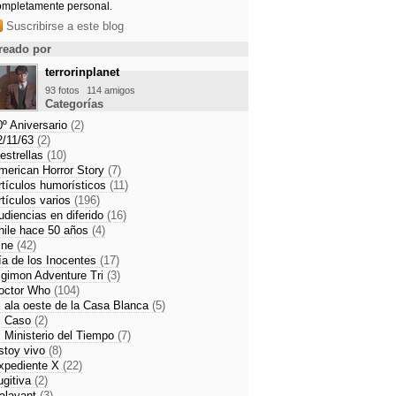
ompletamente personal.
des clásicos de estas fechas?
omesa' en las sobremesas de La 1
Suscribirse a este blog
o
reado por
terrorinplanet
es de series argentinas (y uno
93 fotos
114 amigos
Categorías
0º Aniversario
(2)
2/11/63
(2)
 estrellas
(10)
merican Horror Story
(7)
rtículos humorísticos
(11)
rtículos varios
(196)
udiencias en diferido
(16)
hile hace 50 años
(4)
ine
(42)
ía de los Inocentes
(17)
igimon Adventure Tri
(3)
octor Who
(104)
l ala oeste de la Casa Blanca
(5)
l Caso
(2)
l Ministerio del Tiempo
(7)
stoy vivo
(8)
xpediente X
(22)
ugitiva
(2)
alavant
(3)