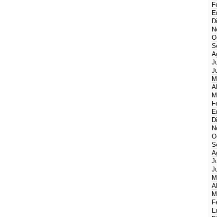
F
E
D
N
O
S
A
J
J
M
A
M
F
E
D
N
O
S
A
J
J
M
A
M
F
E