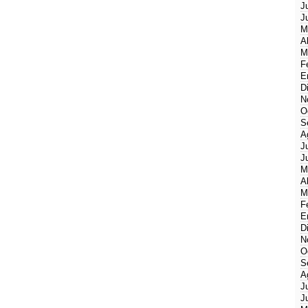
J
J
M
A
M
F
E
D
N
O
S
A
J
J
M
A
M
F
E
D
N
O
S
A
J
J