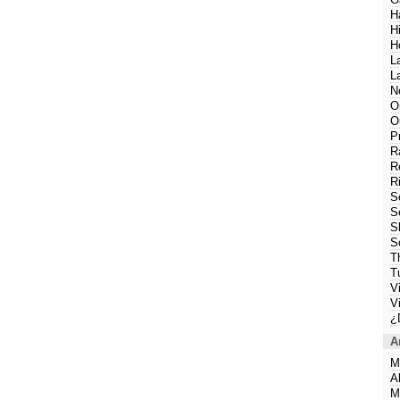
H
H
H
L
L
N
O
O
P
R
R
R
S
S
S
S
T
T
V
V
¿
A
M
A
M