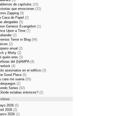
ablemos de capítulos
(15)
istorias que emocionan
(32)
omo Zapping
(9)
a Casa de Papel
(2)
as abogadas
(5)
eon Genesis Evangelion
(1)
nce Upon a Time
(7)
utlander
(2)
remios Terror in Blog
(94)
aíces
(2)
epaso anual
(2)
ick y Morty
(2)
é quién eres
(3)
eñoras del (h)AMPA
(4)
herlock
(4)
olo asesinatos en el edificio
(3)
he Good Place
(5)
u cara me suena
(55)
ideojuegos
(2)
iendo Series
(92)
Dónde estabas entonces?
(2)
rchivo
ayo 2026
(5)
bril 2026
(2)
arzo 2026
(1)