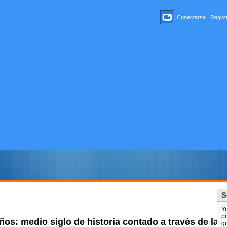
Conectarse
|
Registr
S
Y
po
os: medio siglo de historia contado a través de la t
gu