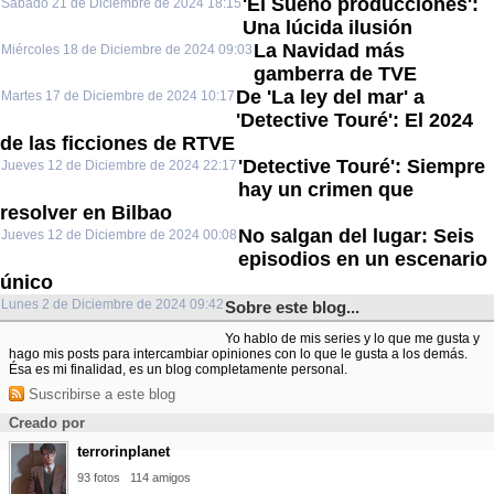
'El Sueño producciones':
Sábado 21 de Diciembre de 2024 18:15
Una lúcida ilusión
La Navidad más
Miércoles 18 de Diciembre de 2024 09:03
gamberra de TVE
De 'La ley del mar' a
Martes 17 de Diciembre de 2024 10:17
'Detective Touré': El 2024
de las ficciones de RTVE
'Detective Touré': Siempre
Jueves 12 de Diciembre de 2024 22:17
hay un crimen que
resolver en Bilbao
No salgan del lugar: Seis
Jueves 12 de Diciembre de 2024 00:08
episodios en un escenario
único
Lunes 2 de Diciembre de 2024 09:42
Sobre este blog...
Yo hablo de mis series y lo que me gusta y
hago mis posts para intercambiar opiniones con lo que le gusta a los demás.
Ésa es mi finalidad, es un blog completamente personal.
Suscribirse a este blog
Creado por
terrorinplanet
93 fotos
114 amigos