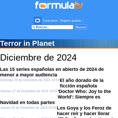
Conectarse
|
Registro gratuito
Terror in Planet
Diciembre de 2024
Las 15 series españolas en abierto de 2024 de
menor a mayor audiencia
El año dorado de la
Domingo 29 de Diciembre de 2024 18:54
ficción española
'Doctor Who: Joy to the
Viernes 27 de Diciembre de 2024 19:52
World': Siempre es
Navidad en todas partes
Los Goya y los Feroz de
Jueves 26 de Diciembre de 2024 00:00
hacer reír y hacer llorar