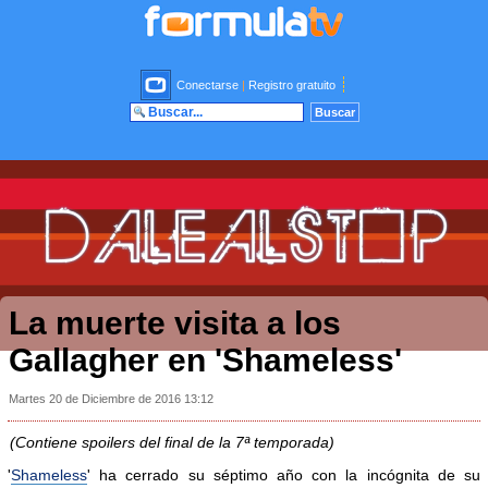
Conectarse
|
Registro gratuito
La muerte visita a los
Gallagher en 'Shameless'
Martes 20 de Diciembre de 2016 13:12
(Contiene spoilers del final de la 7ª temporada)
'
Shameless
' ha cerrado su séptimo año con la incógnita de su