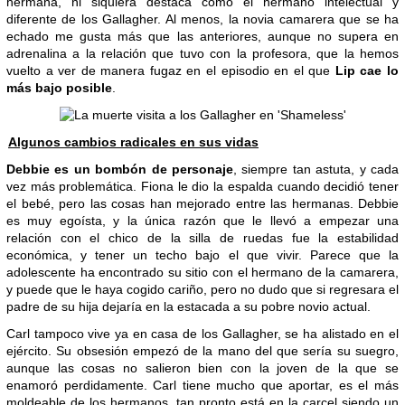
hermana, ni siquiera destaca como el hermano intelectual y
diferente de los Gallagher. Al menos, la novia camarera que se ha
echado me gusta más que las anteriores, aunque no supera en
adrenalina a la relación que tuvo con la profesora, que la hemos
vuelto a ver de manera fugaz en el episodio en el que
Lip cae lo
más bajo posible
.
Algunos cambios radicales en sus vidas
Debbie es un bombón de personaje
, siempre tan astuta, y cada
vez más problemática. Fiona le dio la espalda cuando decidió tener
el bebé, pero las cosas han mejorado entre las hermanas. Debbie
es muy egoísta, y la única razón que le llevó a empezar una
relación con el chico de la silla de ruedas fue la estabilidad
económica, y tener un techo bajo el que vivir. Parece que la
adolescente ha encontrado su sitio con el hermano de la camarera,
y puede que le haya cogido cariño, pero no dudo que si regresara el
padre de su hija dejaría en la estacada a su pobre novio actual.
Carl tampoco vive ya en casa de los Gallagher, se ha alistado en el
ejército. Su obsesión empezó de la mano del que sería su suegro,
aunque las cosas no salieron bien con la joven de la que se
enamoró perdidamente. Carl tiene mucho que aportar, es el más
moldeable de los hermanos, tan pronto está en la carcel siendo un