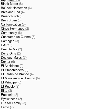
- Black Mirror
(8)
- BoJack Horseman
(6)
- Breaking Bad
(4)
- Broadchurch
(3)
- Bron/Broen
(5)
- Californication
(5)
- Cinco Hermanos
(2)
- Community
(6)
- Cuéntame un Cuento
(5)
- Damages
(3)
- DARK
(3)
- Dead to Me
(2)
- Derry Girls
(2)
- Devious Maids
(7)
- Dexter
(6)
- El Accidente
(2)
- El Embarcadero
(2)
- El Jardín de Bronce
(4)
- El Ministerio del Tiempo
(6)
- El Príncipe
(6)
- El Pueblo
(2)
- Élite
(3)
- Euphoria
(2)
- Eyewitness
(2)
- F is for Family
(3)
- Fargo
(7)