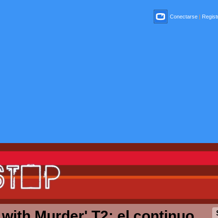
Conectarse
|
Registr
with Murder' T2: el continuo