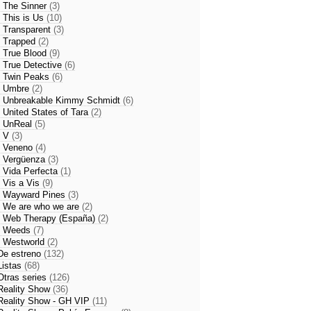
- The Sinner
(3)
- This is Us
(10)
- Transparent
(3)
- Trapped
(2)
- True Blood
(9)
- True Detective
(6)
- Twin Peaks
(6)
- Umbre
(2)
- Unbreakable Kimmy Schmidt
(6)
- United States of Tara
(2)
- UnReal
(5)
- V
(3)
- Veneno
(4)
- Vergüenza
(3)
- Vida Perfecta
(1)
- Vis a Vis
(9)
- Wayward Pines
(3)
- We are who we are
(2)
- Web Therapy (España)
(2)
- Weeds
(7)
- Westworld
(2)
De estreno
(132)
Listas
(68)
Otras series
(126)
Reality Show
(36)
Reality Show - GH VIP
(11)