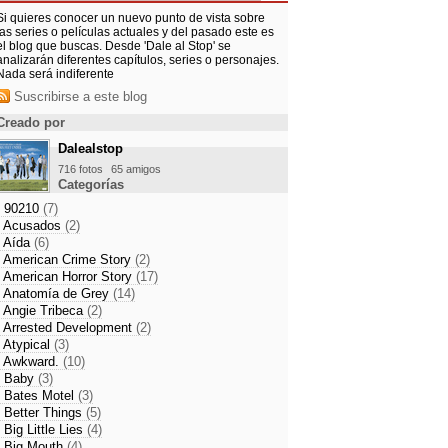
Si quieres conocer un nuevo punto de vista sobre
las series o películas actuales y del pasado este es
el blog que buscas. Desde 'Dale al Stop' se
analizarán diferentes capítulos, series o personajes.
Nada será indiferente
Suscribirse a este blog
Creado por
Dalealstop
716 fotos
65 amigos
Categorías
- 90210
(7)
- Acusados
(2)
- Aída
(6)
- American Crime Story
(2)
- American Horror Story
(17)
- Anatomía de Grey
(14)
- Angie Tribeca
(2)
- Arrested Development
(2)
- Atypical
(3)
- Awkward.
(10)
- Baby
(3)
- Bates Motel
(3)
- Better Things
(5)
- Big Little Lies
(4)
- Big Mouth
(4)