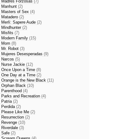
- Madres Forzosas
(7)
- Manhunt
(2)
- Masters of Sex
(4)
- Matadero
(2)
- Merlí: Sapere Aude
(2)
- Mindhunter
(2)
- Misfits
(7)
- Modern Family
(15)
- Mom
(8)
- Mr. Robot
(3)
- Mujeres Desesperadas
(9)
- Narcos
(5)
- Nurse Jackie
(12)
- Once Upon a Time
(8)
- One Day at a Time
(2)
- Orange is the New Black
(11)
- Orphan Black
(10)
- Parenthood
(4)
- Parks and Recreation
(4)
- Patria
(2)
- Perdida
(2)
- Please Like Me
(2)
- Resurrection
(2)
- Revenge
(10)
- Riverdale
(3)
- Safe
(2)
- Scream Queens
(4)