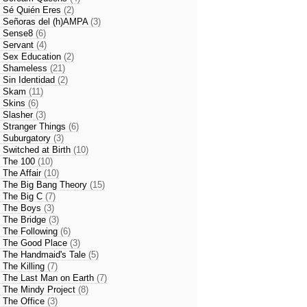
- Sé Quién Eres
(2)
- Señoras del (h)AMPA
(3)
- Sense8
(6)
- Servant
(4)
- Sex Education
(2)
- Shameless
(21)
- Sin Identidad
(2)
- Skam
(11)
- Skins
(6)
- Slasher
(3)
- Stranger Things
(6)
- Suburgatory
(3)
- Switched at Birth
(10)
- The 100
(10)
- The Affair
(10)
- The Big Bang Theory
(15)
- The Big C
(7)
- The Boys
(3)
- The Bridge
(3)
- The Following
(6)
- The Good Place
(3)
- The Handmaid's Tale
(5)
- The Killing
(7)
- The Last Man on Earth
(7)
- The Mindy Project
(8)
- The Office
(3)