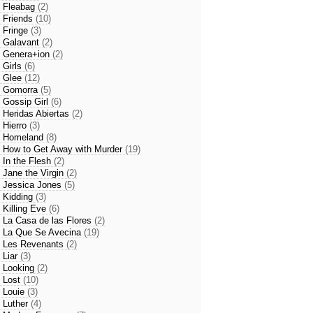
- Fleabag
(2)
- Friends
(10)
- Fringe
(3)
- Galavant
(2)
- Genera+ion
(2)
- Girls
(6)
- Glee
(12)
- Gomorra
(5)
- Gossip Girl
(6)
- Heridas Abiertas
(2)
- Hierro
(3)
- Homeland
(8)
- How to Get Away with Murder
(19)
- In the Flesh
(2)
- Jane the Virgin
(2)
- Jessica Jones
(5)
- Kidding
(3)
- Killing Eve
(6)
- La Casa de las Flores
(2)
- La Que Se Avecina
(19)
- Les Revenants
(2)
- Liar
(3)
- Looking
(2)
- Lost
(10)
- Louie
(3)
- Luther
(4)