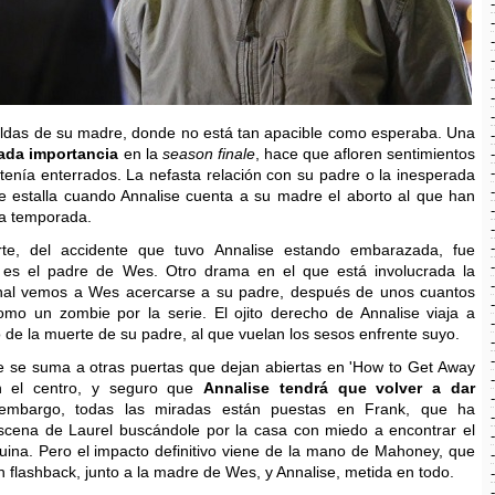
faldas de su madre, donde no está tan apacible como esperaba. Una
iada importancia
en la
season finale
, hace que afloren sentimientos
tenía enterrados. La nefasta relación con su padre o la inesperada
 estalla cuando Annalise cuenta a su madre el aborto al que han
 la temporada.
rte, del accidente que tuvo Annalise estando embarazada, fue
s el padre de Wes. Otro drama en el que está involucrada la
inal vemos a Wes acercarse a su padre, después de unos cuantos
o un zombie por la serie. El ojito derecho de Annalise viaja a
 de la muerte de su padre, al que vuelan los sesos enfrente suyo.
ue se suma a otras puertas que dejan abiertas en 'How to Get Away
n el centro, y seguro que
Annalise tendrá que volver a dar
embargo, todas las miradas están puestas en Frank, que ha
scena de Laurel buscándole por la casa con miedo a encontrar el
ina. Pero el impacto definitivo viene de la mano de Mahoney, que
 flashback, junto a la madre de Wes, y Annalise, metida en todo.