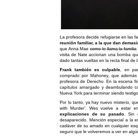
La profesora decide refugiarse en las 
reunión familiar, a la que dan demas
que Anna Mae
como le llama la familia
visita de Nate accionan una bomba que
dado tantas vueltas en la recta final de
Frank también es culpable
, en pa
comprado por Mahoney, que además e
profesora de Derecho. En la escena f
capítulos amargado y deambulando com
Nueva York para terminar siendo testigo
Por lo tanto, ya hay nuevo misterio, q
with Murder'. Wes vuelve a estar e
explicaciones de su pasado
. Sin 
desaparecido. Mención especial a la e
cadáver de su amado en cualquier esqu
seguro que le volveremos a ver en algún