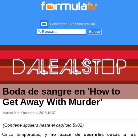
Conectarse
|
Registro gratuito
Boda de sangre en 'How to
Get Away With Murder'
Martes 9 de Octubre de 2018 10:37
(Contiene spoilers hasta el capítulo 5x02)
Cinco temporadas, y
no paran de ocurrirles cosas a los