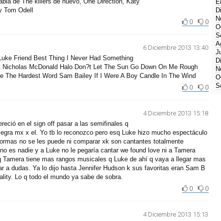
habla de The killers de nuevo, One Direction, Katy
E
 y Tom Odell
D
N
0
0
O
S
A
6 Diciembre 2013 13:40
J
Luke Friend Best Thing I Never Had Something
D
t Nicholas McDonald Halo Don?t Let The Sun Go Down On Me Rough
N
e The Hardest Word Sam Bailey If I Were A Boy Candle In The Wind
O
S
0
0
4 Diciembre 2013 15:18
eció en el sign off pasar a las semifinales q
 alegra mx x el. Yo tb lo reconozco pero esq Luke hizo mucho espectáculo
rmas no se les puede ni comparar xk son cantantes totalmente
a no es nadie y a Luke no le pegaría cantar we found love ni a Tamera
 q Tamera tiene mas rangos musicales q Luke de ahí q vaya a llegar mas
gar a dudas. Ya lo dijo hasta Jennifer Hudson k sus favoritas eran Sam B
ality. Lo q todo el mundo ya sabe de sobra.
0
0
4 Diciembre 2013 15:13