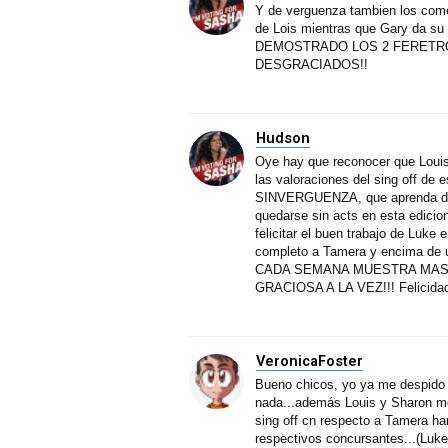
Y de verguenza tambien los comen
de Lois mientras que Gary da 
DEMOSTRADO LOS 2 FERETROS DE 
DESGRACIADOS!!
Hudson
Oye hay que reconocer que Loui
las valoraciones del sing off de
SINVERGUENZA, que aprenda de l
quedarse sin acts en esta edicion,
felicitar el buen trabajo de Luke
completo a Tamera y encima de
CADA SEMANA MUESTRA MAS 
GRACIOSA A LA VEZ!!! Felicidades
VeronicaFoster
Bueno chicos, yo ya me despido d
nada...además Louis y Sharon me 
sing off cn respecto a Tamera ha
respectivos concursantes...(Luk