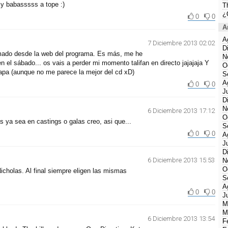
y babasssss a tope :)
T
¿
0
0
A
A
7 Diciembre 2013 02:02
D
irmado desde la web del programa. Es más, me he
N
en el sábado... os vais a perder mi momento talifan en directo jajajaja Y
O
apa (aunque no me parece la mejor del cd xD)
S
A
0
0
J
D
N
6 Diciembre 2013 17:12
O
s ya sea en castings o galas creo, asi que...
S
0
0
A
J
D
6 Diciembre 2013 15:53
N
O
icholas. Al final siempre eligen las mismas
S
A
0
0
J
M
M
6 Diciembre 2013 13:54
F