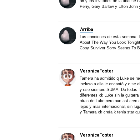
ah y los invitados de la final se 
Perry, Gary Barlow y Elton John
Arriba
Las canciones de esta semana: 
About The Way You Look Tonigh
Copy Survivor Sorry Seems To B
VeronicaFoster
Tamera ha admitido q Luke se mer
incluso a ella le encantó y q se
y eso siempre SUMA. De todas fo
diferentes xk Luke sin la guitarr
otras de Luke pero aun así creo
lejos y mas internacional, sin lu
y Tamera xk creía k tenia star qu
VeronicaFoster