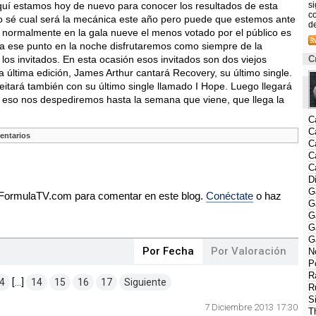
quí estamos hoy de nuevo para conocer los resultados de esta
s
co
o sé cual será la mecánica este año pero puede que estemos ante
d
e normalmente en la gala nueve el menos votado por el público es
 a ese punto en la noche disfrutaremos como siempre de la
los invitados. En esta ocasión esos invitados son dos viejos
C
 última edición, James Arthur cantará Recovery, su último single.
tará también con su último single llamado I Hope. Luego llegará
on eso nos despediremos hasta la semana que viene, que llega la
C
C
entarios
C
C
C
D
G
e FormulaTV.com para comentar en este blog.
Conéctate
o haz
G
G
G
G
Por Fecha
Por Valoración
N
P
R
4
[...]
14
15
16
17
Siguiente
R
S
7 Diciembre 2013 17:30
T