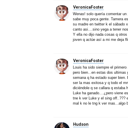
VeronicaFoster
Wenas! solo quería comentar un p
sabe muy poca gente. Tamera est
su madre en twitter k el sábado x
canto asi....sino yega a tener n
Y ella no dijo nada cosas q otros
joven q actúe así a mi me deja fl
VeronicaFoster
Louis ha sido siempre el primero
pero bien...en estas dos ultimas
semana q ha estado super bien. E
ser la mas exitosa y q todo el m
diciéndole q se callara q estaba h
Luke ha ganado....¿pero viene es
tne k ver Luke y el sing off..??? e
mal k no le tng k ver mas...algo 
Hudson