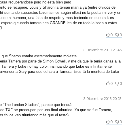
asa recuperándose porq no esta bien pero
nto se recupere. Louis y Sharon la tenían manía ya (entre olvidos de
ahí sumando supuestos favoritismos según ellos) no la podían ni ver y en
 fuese ni humana, una falta de respeto y mas teniendo en cuenta k es
olo espero q cuando tamera sea GRANDE les de en toda la boca a estos
E!
0
0
3 Diciembre 2013 21:46
es que Sharon estaba extremadamente molesta
tenía Tamera por parte de Simon Cowell, y me da que le tenía ganas a la
re Tamera y Luke no hay color, insinuando que Luke es infinitamente
convencer a Gary para que echara a Tamera. Eres tú la mentora de Luke
0
0
3 Diciembre 2013 20:23
de "The London Studios", parece que tendrá
s de TXF se preocupan por una final aburrida. Ya que se fue Tamera,
s tb los veo triunfando más que el resto)
0
0