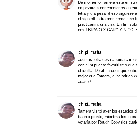
De momento Tamera esta en su c
empezara a dar conciertos en cua
letra y q a pesar d eso siguiese 
el sign off la trataron como sino
practicamnt una cría. En fin, s
dos!! BRAVO X GARY Y NICOL
chipi_mafia
además, otra cosa a remarcar, 
con el supuesto favoritismo que 
chiquilla. De ahí a decir que ent
mejor que Tamera, e insistir en 
acaso?
chipi_mafia
Tamera visitó ayer los estudios 
trabajo pronto, mientras los jefe
votaría por Rough Copy (los cuale