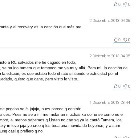
0
0
2 Diciembre 2013 04:06
anta y el recovery es la canción que más me
0
0
2 Diciembre 2013 04:05
sto a RC salvados me he cagado en todo,
, se ha ido tamera que tampoco me va muy allá. Para mi, la canción de
la edición, es que estaba todo el rato sintiendo electricidad por el
dado, quiero que gane, pero visto lo visto...
0
0
1 Diciembre 2013 23:44
me pegaba xa él jajaja, pues parece q cantrán
ntonces. Pues no se a mi me molarían muchas xo como se como es el
iempre, al menos sabemos q Listen no cae xq ya la cantó Tamera, los
razy in love jaja yo creo q les toca una movida de beyonce, y a sam
aunq casi q prefiero q no