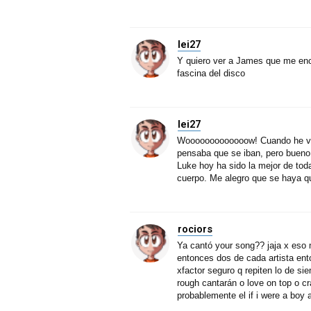
lei27
Y quiero ver a James que me enc
fascina del disco
lei27
Wooooooooooooow! Cuando he vi
pensaba que se iban, pero bueno
Luke hoy ha sido la mejor de toda 
cuerpo. Me alegro que se haya que
rociors
Ya cantó your song?? jaja x eso 
entonces dos de cada artista e
xfactor seguro q repiten lo de s
rough cantarán o love on top o c
probablemente el if i were a boy 