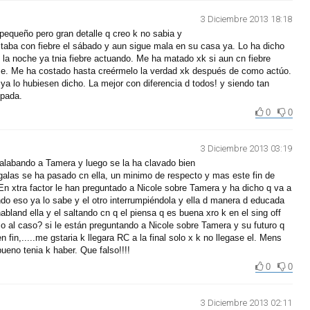
3 Diciembre 2013 18:18
equeño pero gran detalle q creo k no sabia y
aba con fiebre el sábado y aun sigue mala en su casa ya. Lo ha dicho
 la noche ya tnia fiebre actuando. Me ha matado xk si aun cn fiebre
ose. Me ha costado hasta creérmelo la verdad xk después de como actúo.
 ya lo hubiesen dicho. La mejor con diferencia d todos! y siendo tan
ipada.
0
0
3 Diciembre 2013 03:19
 alabando a Tamera y luego se la ha clavado bien
 galas se ha pasado cn ella, un minimo de respecto y mas este fin de
n xtra factor le han preguntado a Nicole sobre Tamera y ha dicho q va a
ndo eso ya lo sabe y el otro interrumpiéndola y ella d manera d educada
abland ella y el saltando cn q el piensa q es buena xro k en el sing off
o al caso? si le están preguntando a Nicole sobre Tamera y su futuro q
n fin,.....me gstaria k llegara RC a la final solo x k no llegase el. Mens
bueno tenia k haber. Que falso!!!!
0
0
3 Diciembre 2013 02:11