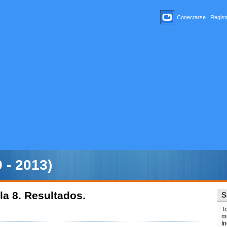
Conectarse
|
Registr
 - 2013)
la 8. Resultados.
S
T
m
In