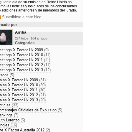
iguiente dia de su emision en Reino Unido asi
mo las noticias y los discos de los concursantes
e ediciones anteriores y de miembros del jurado.
Suscribirse a este blog
reado por
Arriba
274 fotos
164 amigos
Categorías
astings X Factor Uk 2009
(9)
astings X Factor Uk 2010
(11)
astings X Factor Uk 2011
(11)
astings X Factor Uk 2012
(11)
astings X Factor Uk 2013
(12)
iscos
(5)
alas X Factor Uk 2009
(31)
alas X Factor Uk 2010
(30)
alas X Factor Uk 2011
(30)
alas X Factor Uk 2012
(21)
alas X Factor Uk 2013
(20)
oticias
(33)
orcentajes Oficiales de Expulsion
(5)
ankings
(7)
uth Lorenzo
(5)
ingles
(16)
he X Factor Australia 2012
(2)