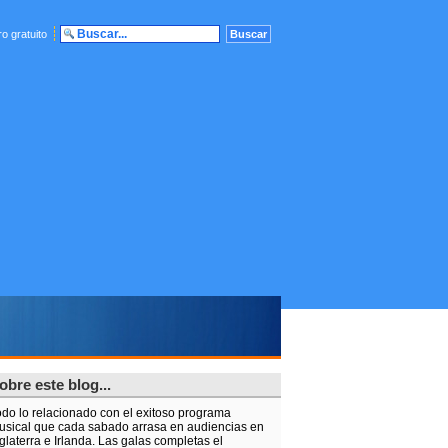
o gratuito
obre este blog...
odo lo relacionado con el exitoso programa
usical que cada sabado arrasa en audiencias en
glaterra e Irlanda. Las galas completas el