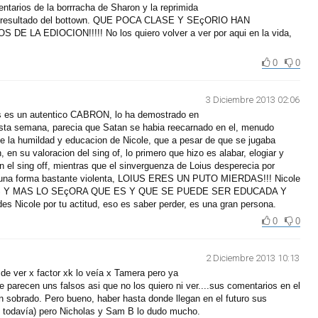
tarios de la borrracha de Sharon y la reprimida
su resultado del bottown. QUE POCA CLASE Y SEçORIO HAN
LA EDIOCION!!!!! No los quiero volver a ver por aqui en la vida,
0
0
3 Diciembre 2013 02:06
s es un autentico CABRON, lo ha demostrado en
 esta semana, parecia que Satan se habia reecarnado en el, menudo
a humildad y educacion de Nicole, que a pesar de que se jugaba
 en su valoracion del sing of, lo primero que hizo es alabar, elogiar y
 en el sing off, mientras que el sinverguenza de Loius desperecia por
 una forma bastante violenta, LOIUS ERES UN PUTO MIERDAS!!! Nicole
Y MAS LO SEçORA QUE ES Y QUE SE PUEDE SER EDUCADA Y
 Nicole por tu actitud, eso es saber perder, es una gran persona.
0
0
2 Diciembre 2013 10:13
e ver x factor xk lo veía x Tamera pero ya
parecen uns falsos asi que no los quiero ni ver....sus comentarios en el
n sobrado. Pero bueno, haber hasta donde llegan en el futuro sus
e todavía) pero Nicholas y Sam B lo dudo mucho.