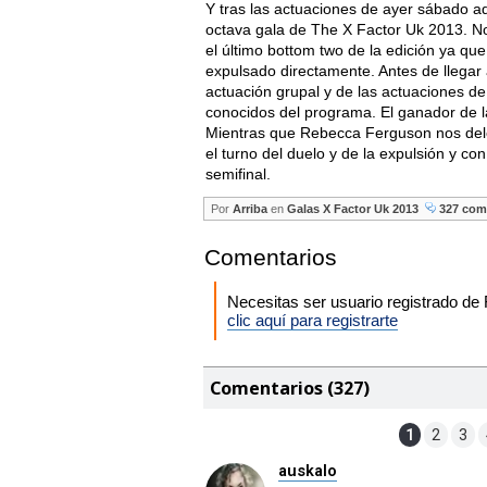
Y tras las actuaciones de ayer sábado a
octava gala de The X Factor Uk 2013. N
el último bottom two de la edición ya qu
expulsado directamente. Antes de llegar
actuación grupal y de las actuaciones de 
conocidos del programa. El ganador de la
Mientras que Rebecca Ferguson nos delei
el turno del duelo y de la expulsión y c
semifinal.
Por
Arriba
en
Galas X Factor Uk 2013
327 com
Comentarios
Necesitas ser usuario registrado d
clic aquí para registrarte
Comentarios (327)
1
2
3
auskalo