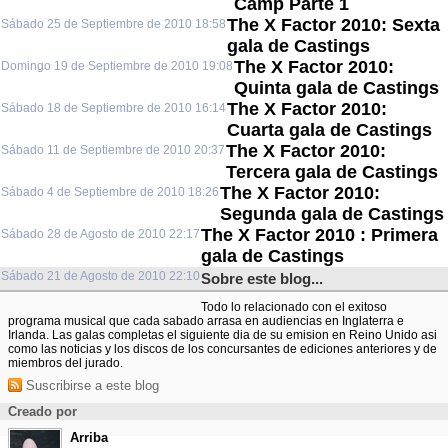
Camp Parte 1
The X Factor 2010: Sexta
Sábado 25 de Septiembre de 2010 18:58
gala de Castings
The X Factor 2010:
Domingo 19 de Septiembre de 2010 19:08
Quinta gala de Castings
The X Factor 2010:
Sábado 18 de Septiembre de 2010 16:14
Cuarta gala de Castings
The X Factor 2010:
Sábado 11 de Septiembre de 2010 20:37
Tercera gala de Castings
The X Factor 2010:
Sábado 4 de Septiembre de 2010 18:26
Segunda gala de Castings
The X Factor 2010 : Primera
Sábado 28 de Agosto de 2010 22:17
gala de Castings
Sábado 21 de Agosto de 2010 22:10
Sobre este blog...
Todo lo relacionado con el exitoso
programa musical que cada sabado arrasa en audiencias en Inglaterra e
Irlanda. Las galas completas el siguiente dia de su emision en Reino Unido asi
como las noticias y los discos de los concursantes de ediciones anteriores y de
miembros del jurado.
Suscribirse a este blog
Creado por
Arriba