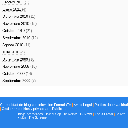
Febrero 2011
(1)
Enero 2011
(4)
Diciembre 2010
(11)
Noviembre 2010
(15)
Octubre 2010
(21)
Septiembre 2010
(12)
Agosto 2010
(11)
Julio 2010
(4)
Diciembre 2009
(10)
Noviembre 2009
(15)
Octubre 2009
(14)
Septiembre 2009
(7)
Comunidad de
blogs de televisión
FormulaTV
|
Aviso Legal
|
Política de privacidad
|
Gestionar cookies y privacidad
|
Publicidad
Blogs destacados:
Dale al stop
|
Teuvemix
|
TV News
|
The X Factor
|
La otra
visión
|
The Screener