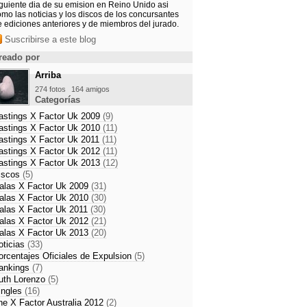
iguiente dia de su emision en Reino Unido asi
mo las noticias y los discos de los concursantes
e ediciones anteriores y de miembros del jurado.
Suscribirse a este blog
reado por
Arriba
274 fotos
164 amigos
Categorías
astings X Factor Uk 2009
(9)
astings X Factor Uk 2010
(11)
astings X Factor Uk 2011
(11)
astings X Factor Uk 2012
(11)
astings X Factor Uk 2013
(12)
iscos
(5)
alas X Factor Uk 2009
(31)
alas X Factor Uk 2010
(30)
alas X Factor Uk 2011
(30)
alas X Factor Uk 2012
(21)
alas X Factor Uk 2013
(20)
oticias
(33)
orcentajes Oficiales de Expulsion
(5)
ankings
(7)
uth Lorenzo
(5)
ingles
(16)
he X Factor Australia 2012
(2)