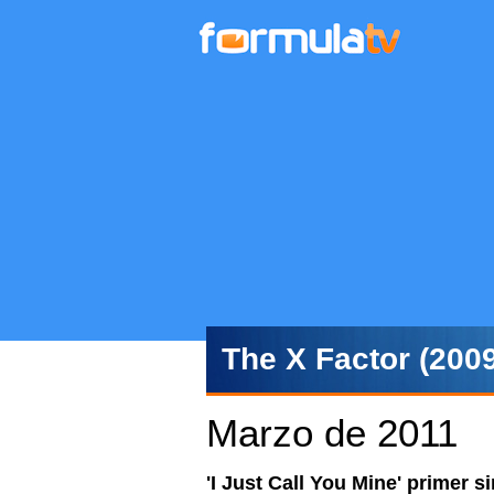
The X Factor (2009
Marzo de 2011
'I Just Call You Mine' primer 