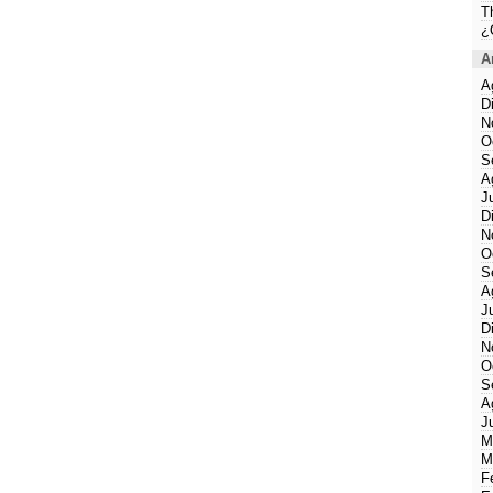
T
¿
A
A
D
N
O
S
A
J
D
N
O
S
A
J
D
N
O
S
A
J
M
M
F