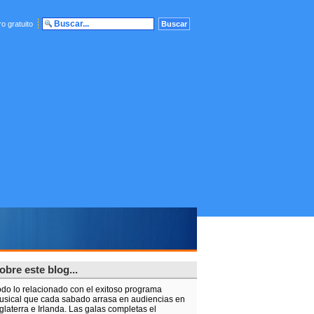
o gratuito
obre este blog...
odo lo relacionado con el exitoso programa
usical que cada sabado arrasa en audiencias en
glaterra e Irlanda. Las galas completas el