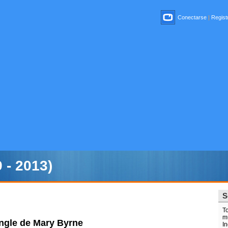
Conectarse
|
Registr
 - 2013)
S
T
m
single de Mary Byrne
In