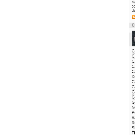
s
co
d
C
C
C
C
C
C
D
G
G
G
G
G
N
P
R
R
S
T