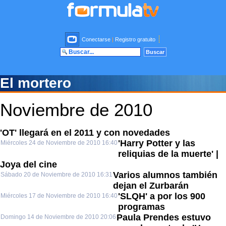
Conectarse
|
Registro gratuito
El mortero
Noviembre de 2010
'OT' llegará en el 2011 y con novedades
'Harry Potter y las
Miércoles 24 de Noviembre de 2010 16:40
reliquias de la muerte' |
Joya del cine
Varios alumnos también
Sábado 20 de Noviembre de 2010 16:31
dejan el Zurbarán
'SLQH' a por los 900
Miércoles 17 de Noviembre de 2010 16:40
programas
Paula Prendes estuvo
Domingo 14 de Noviembre de 2010 20:06