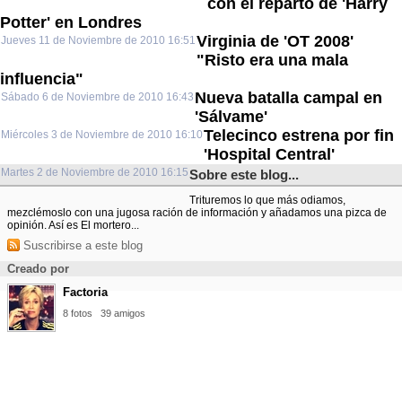
con el reparto de 'Harry
Potter' en Londres
Virginia de 'OT 2008'
Jueves 11 de Noviembre de 2010 16:51
"Risto era una mala
influencia"
Nueva batalla campal en
Sábado 6 de Noviembre de 2010 16:43
'Sálvame'
Telecinco estrena por fin
Miércoles 3 de Noviembre de 2010 16:10
'Hospital Central'
Martes 2 de Noviembre de 2010 16:15
Sobre este blog...
Trituremos lo que más odiamos,
mezclémoslo con una jugosa ración de información y añadamos una pizca de
opinión. Así es El mortero...
Suscribirse a este blog
Creado por
Factoria
8 fotos
39 amigos