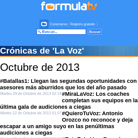
Conectarse
|
Registro gratuito
Crónicas de 'La Voz'
Octubre de 2013
#Batallas1: Llegan las segundas oportunidades con
asesores más aburridos que los del año pasado
#MiraLaVoz: Los coaches
Martes 29 de Octubre de 2013 02:19
completan sus equipos en la
última gala de audiciones a ciegas
#QuieroTuVoz: Antonio
Martes 22 de Octubre de 2013 01:07
Orozco no reconoce y deja
escapar a un amigo suyo en las penúltimas
audiciones a ciegas