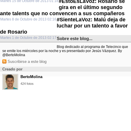
#EstoEsLaVoz: Rosario se
Martes 15 de Octubre de 2013 01:18
gira en el último segundo
ante talents que no convencen a sus compañeros
#SienteLaVoz: Malú deja de
Martes 8 de Octubre de 2013 02:16
luchar por un talento a favor
de Rosario
Martes 1 de Octubre de 2013 02:17
Sobre este blog...
Blog dedicado al programa de Telecinco que
se emite los miércoles por la noche y es presentado por Jesús Vázquez. By
@BertoMolina
Suscribirse a este blog
Creado por
BertoMolina
424 fotos