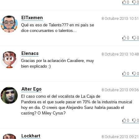
0
0
ElTxemen
8 Octubre 2013 10:51
Qué es eso de Talents??? en mi país se
dice concursantes o talentos...
0
0
Elenacs
8 Octubre 2013 10:48
Gracias por la aclaración Cavaliere, muy
bien explicado :)
0
0
Alter Ego
8 Octubre 2013 09:36
El caso como el del vocalista de La Caja de
Pandora es el que suele pasar en 70% de la industria musical
hoy en dia. O creeis que Alejandro Sanz habria pasado el
casting? O Miley Cyrus?
0
0
Lockhart
8 Octubre 2013 09:21