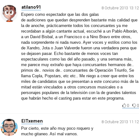
atilano91
8 Octubre 2013 13:12
Espero como espectador que las dos galas
de audiciones que quedan desprenden bastante más calidad que
la de anoche, prácticamente todos los concursantes ya me
recordaban a algún cantante actual, escuché a un Pablo Alborán,
a un David Bisbal, a un Francisco o a Nino Bravo entre otros,
nada sorprendente ni nada nuevo. Ayer voces y estilos como los
de Xandro, Jota o Juan Valverde fueron una verdadera pena que
se dejasen pasar. Echo bastante de menos voces tan
espectaculares como las del año pasado, y una semana más,
me parece muy extraño que haya concursantes hermanos de..
primos de.. novios de.. concursantes de Operación Triunfo, Se
llama Copla, Popstars, etc etc.. Me niego a creer que entre los
miles de candidatos que se presentan a este concurso más de la
mitad están vinculados a otros concursos musicales o a
personajes populares de la televisión con la de grandes talentos
que habrán hecho el casting para estar en este programa.
0
0
ElTxemen
8 Octubre 2013 11:12
Por cierto, este año muy poco roquero y
mucho gitaneo. Así mal vamos.