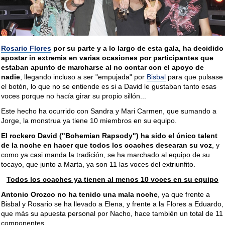
Rosario Flores
por su parte y a lo largo de esta gala, ha decidido
apostar in extremis en varias ocasiones por participantes que
estaban apunto de marcharse al no contar con el apoyo de
nadie
, llegando incluso a ser "empujada" por
Bisbal
para que pulsase
el botón, lo que no se entiende es si a David le gustaban tanto esas
voces porque no hacía girar su propio sillón...
Este hecho ha ocurrido con Sandra y Mari Carmen, que sumando a
Jorge, la monstrua ya tiene 10 miembros en su equipo.
El rockero David ("Bohemian Rapsody") ha sido el único talent
de la noche en hacer que todos los coaches desearan su voz
, y
como ya casi manda la tradición, se ha marchado al equipo de su
tocayo, que junto a Marta, ya son 11 las voces del extriunfito.
Todos los coaches ya tienen al menos 10 voces en su equipo
Antonio Orozco no ha tenido una mala noche
, ya que frente a
Bisbal y Rosario se ha llevado a Elena, y frente a la Flores a Eduardo,
que más su apuesta personal por Nacho, hace también un total de 11
componentes.