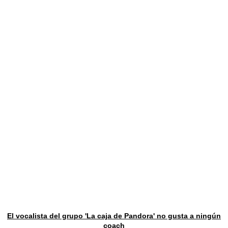
El vocalista del grupo 'La caja de Pandora' no gusta a ningún
coach