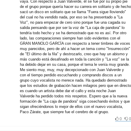
vaya. Con respecto a Juan Valverde, él se fue por su propio pie
de el grupo porque quería hacer su carrera en solitario y de hecho
sacó un disco en solitario que se llama "Fuera sigue lloviendo"
del cual no ha vendido nada, por eso se ha presentado a "La
Voz", no para empezar de cero sino porque fue una cagada su
salida pensando que por ser la voz de "La caja de pandora" lo
tendría todo hecho y se ha demostrado que no es así. Por otro
lado, las comparaciones siempre han sido evidentes con el
GRAN MANOLO GARCÍA con respecto a tener timbres de voces
muy parecidos, pero de ahí a hacer un tema como "Insurrección"
de "El último de la fila" y destrozarlo, creo que hay un abismo y
más cuando está desafinado en toda la canción y "La voz" se la
ha debido dejar en su casa, porque el tema le venía muy grande.
Me siento muy, muy, muy decepcionado con Juan Valverde y
con el tiempo perdido escuchando y comprando discos a un
grupo cuyo vocalista no merece nada. Ha quedado demostrado
que los estudios de grabación hacen milagros pero que en directo
es cuando un artista debe dar el callo y esta noche Juan
Valverde ha perdido todos mis respetos. Espero que a la nueva
formación de "La caja de pandora" siga cosechando éxitos y que
sigan ofreciéndonos lo mejor de ellos con el nuevo vocalista,
Paco Zárate, que siempre fue el cerebro de el grupo.
0
0