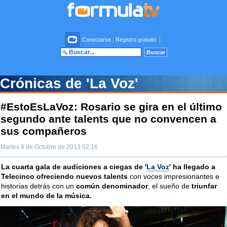
Conectarse
|
Registro gratuito
Crónicas de 'La Voz'
#EstoEsLaVoz: Rosario se gira en el último
segundo ante talents que no convencen a
sus compañeros
Martes 8 de Octubre de 2013 02:16
La cuarta gala de audiciones a ciegas de '
La Voz
' ha llegado a
Telecinco ofreciendo nuevos talents
con voces impresionantes e
historias detrás con un
común denominador
, el sueño de
triunfar
en el mundo de la música.