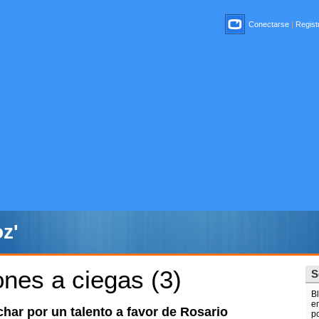
Conectarse
|
Registr
z'
ones a ciegas (3)
S
B
e
har por un talento a favor de Rosario
p