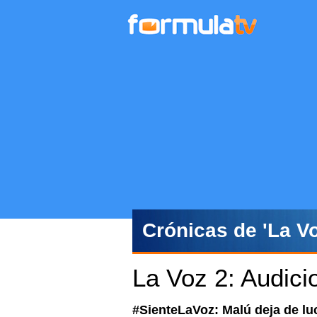
Crónicas de 'La Vo
La Voz 2: Audici
#SienteLaVoz: Malú deja de luc