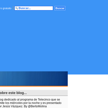
o gratuito
obre este blog...
log dedicado al programa de Telecinco que se
mite los miércoles por la noche y es presentado
or Jesús Vázquez. By @BertoMolina