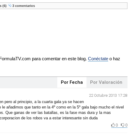
s (6)
3 comentarios
e FormulaTV.com para comentar en este blog.
Conéctate
o haz
Por Fecha
Por Valoración
22 Octubre 2013 17:28
n pero al principio, a la cuarta gala ya se hacen
to le añadimos que tanto en la 4º como en la 5º gala bajo mucho el nivel
. Que ganas de ver las batallas, es la fase mas dura y la mas
corporacion de los robos va a estar interesante sin duda
0
0