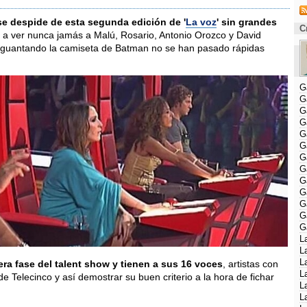
se despide de esta segunda edición de '
La voz
' sin grandes
C
r a ver nunca jamás a Malú, Rosario, Antonio Orozco y David
aguantando la camiseta de Batman no se han pasado rápidas
G
G
G
G
G
G
G
G
G
G
G
G
G
L
L
L
ra fase del talent show y tienen a sus 16 voces
, artistas con
L
e Telecinco y así demostrar su buen criterio a la hora de fichar
L
L