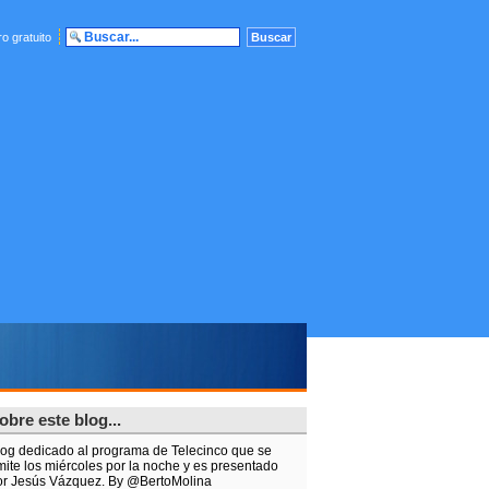
o gratuito
obre este blog...
log dedicado al programa de Telecinco que se
mite los miércoles por la noche y es presentado
or Jesús Vázquez. By @BertoMolina