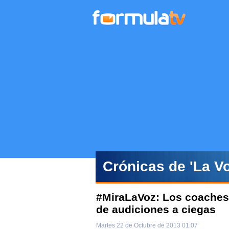
Crónicas de 'La Vo
#MiraLaVoz: Los coaches 
de audiciones a ciegas
Martes 22 de Octubre de 2013 01:07