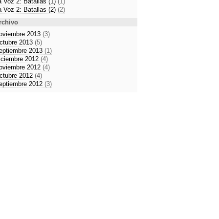
a Voz 2: Batallas (1)
(1)
a Voz 2: Batallas (2)
(2)
rchivo
oviembre 2013
(3)
ctubre 2013
(5)
eptiembre 2013
(1)
iciembre 2012
(4)
oviembre 2012
(4)
ctubre 2012
(4)
eptiembre 2012
(3)