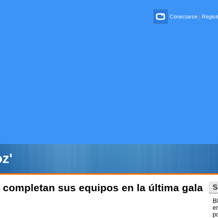
Conectarse
|
Registr
z'
completan sus equipos en la última gala
S
B
e
p