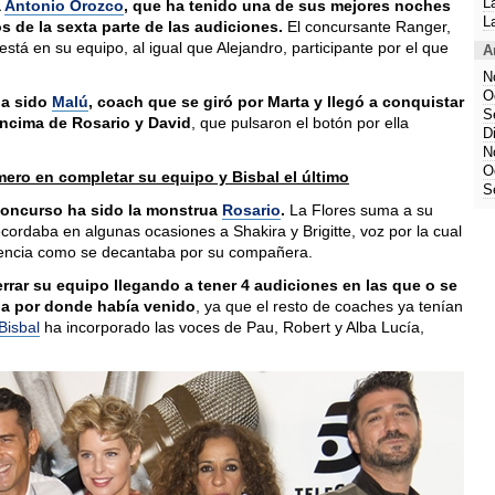
L
a
Antonio Orozco
, que ha tenido una de sus mejores noches
L
s de la sexta parte de las audiciones.
El concursante Ranger,
stá en su equipo, al igual que Alejandro, participante por el que
A
N
O
ha sido
Malú
, coach que se giró por Marta y llegó a conquistar
S
encima de Rosario y David
, que pulsaron el botón por ella
D
N
O
mero en completar su equipo y Bisbal el último
S
l concurso ha sido la monstrua
Rosario
.
La Flores suma a su
ecordaba en algunas ocasiones a Shakira y Brigitte, voz por la cual
tencia como se decantaba por su compañera.
errar su equipo llegando a tener 4 audiciones en las que o se
aba por donde había venido
, ya que el resto de coaches ya tenían
Bisbal
ha incorporado las voces de Pau, Robert y Alba Lucía,