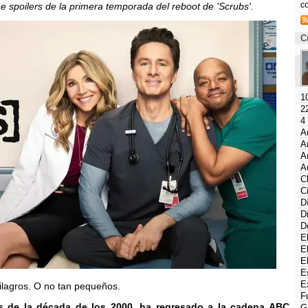
c
e spoilers de la primera temporada del reboot de 'Scrubs'.
C
1
2
4
A
A
A
A
C
C
D
D
D
E
E
E
E
E
ilagros. O no tan pequeños.
F
s de la década de los 2000, ha regresado a la cadena ABC
G