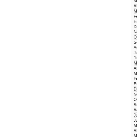
M
A
M
F
E
D
N
O
S
A
J
J
M
A
M
F
E
D
N
O
S
A
J
J
M
A
M