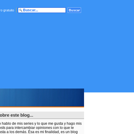
o gratuito
obre este blog...
o hablo de mis series y lo que me gusta y hago mis
sts para intercambiar opiniones con lo que le
sta a los demás. Ésa es mi finalidad, es un blog