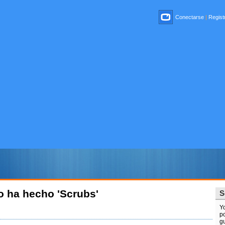
Conectarse
|
Registr
o ha hecho 'Scrubs'
S
Y
po
gu