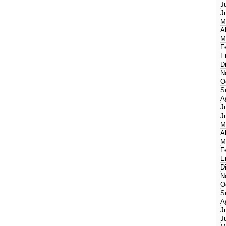
J
J
M
A
M
F
E
D
N
O
S
A
J
J
M
A
M
F
E
D
N
O
S
A
J
J