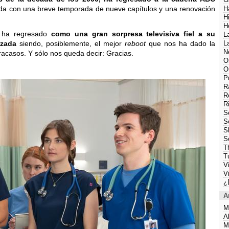
da con una breve temporada de nueve capítulos y una renovación
H
H
H
e ha regresado
como una gran sorpresa televisiva fiel a su
L
izada
siendo, posiblemente, el mejor
reboot
que nos ha dado la
L
N
fracasos. Y sólo nos queda decir: Gracias.
O
O
P
R
R
R
S
S
S
S
T
T
V
V
¿
A
M
A
M