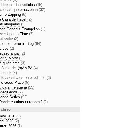
ablemos de capítulos
(15)
istorias que emocionan
(32)
omo Zapping
(9)
a Casa de Papel
(2)
as abogadas
(5)
eon Genesis Evangelion
(1)
nce Upon a Time
(7)
utlander
(2)
remios Terror in Blog
(94)
aíces
(2)
epaso anual
(2)
ick y Morty
(2)
é quién eres
(3)
eñoras del (h)AMPA
(4)
herlock
(4)
olo asesinatos en el edificio
(3)
he Good Place
(5)
u cara me suena
(55)
ideojuegos
(2)
iendo Series
(92)
Dónde estabas entonces?
(2)
rchivo
ayo 2026
(5)
bril 2026
(2)
arzo 2026
(1)