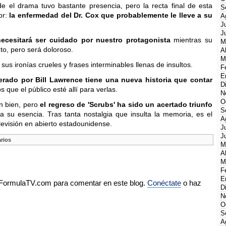
 el drama tuvo bastante presencia, pero la recta final de esta
S
or:
la enfermedad del Dr. Cox que probablemente le lleve a su
A
J
J
necesitará ser cuidado por nuestro protagonista
mientras su
M
nto, pero será doloroso.
A
M
us ironías crueles y frases interminables llenas de insultos.
F
E
derado por Bill Lawrence tiene una nueva historia que contar
D
que el público esté allí para verlas.
N
O
an bien, pero
el regreso de 'Scrubs' ha sido un acertado triunfo
S
 a su esencia. Tras tanta nostalgia que insulta la memoria, es el
A
elevisión en abierto estadounidense.
J
J
rios
M
A
M
F
E
e FormulaTV.com para comentar en este blog.
Conéctate
o haz
D
N
O
S
A