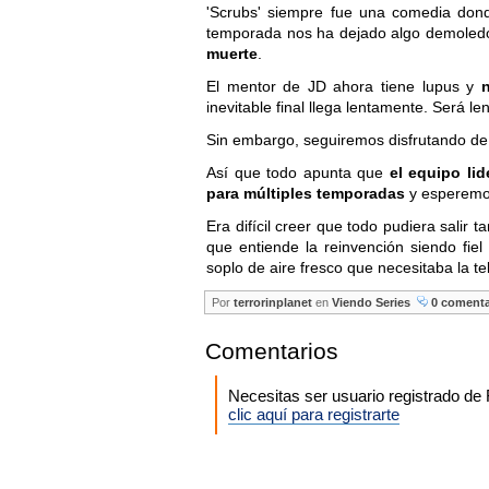
'Scrubs' siempre fue una comedia donde
temporada nos ha dejado algo demoled
muerte
.
El mentor de JD ahora tiene lupus y
inevitable final llega lentamente. Será le
Sin embargo, seguiremos disfrutando de s
Así que todo apunta que
el equipo li
para múltiples temporadas
y esperemos 
Era difícil creer que todo pudiera salir t
que entiende la reinvención siendo fiel
soplo de aire fresco que necesitaba la t
Por
terrorinplanet
en
Viendo Series
0 comenta
Comentarios
Necesitas ser usuario registrado d
clic aquí para registrarte