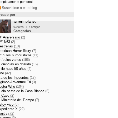
ompletamente personal.
Suscribirse a este blog
reado por
terrorinplanet
93 fotos
114 amigos
Categorías
0º Aniversario
(2)
2/11/63
(2)
 estrellas
(10)
merican Horror Story
(7)
rtículos humorísticos
(11)
rtículos varios
(196)
udiencias en diferido
(16)
hile hace 50 años
(4)
ine
(42)
ía de los Inocentes
(17)
igimon Adventure Tri
(3)
octor Who
(104)
l ala oeste de la Casa Blanca
(5)
l Caso
(2)
l Ministerio del Tiempo
(7)
stoy vivo
(8)
xpediente X
(22)
ugitiva
(2)
alavant
(3)