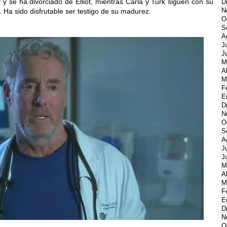
l y se ha divorciado de Elliot, mientras Carla y Turk siguen con su
D
N
 Ha sido disfrutable ser testigo de su madurez.
O
S
A
J
J
M
A
M
F
E
D
N
O
S
A
J
J
M
A
M
F
E
D
N
O