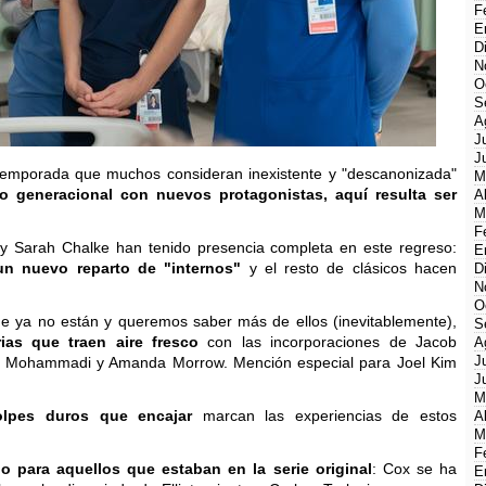
F
E
D
N
O
S
A
J
J
 temporada que muchos consideran inexistente y "descanonizada"
M
lto generacional con nuevos protagonistas, aquí resulta ser
A
M
F
y Sarah Chalke han tenido presencia completa en este regreso:
E
un nuevo reparto de "internos"
y el resto de clásicos hacen
D
N
O
 ya no están y queremos saber más de ellos (inevitablemente),
S
ias que traen aire fresco
con las incorporaciones de Jacob
A
J
la Mohammadi y Amanda Morrow. Mención especial para Joel Kim
J
M
olpes duros que encajar
marcan las experiencias de estos
A
M
F
o para aquellos que estaban en la serie original
: Cox se ha
E