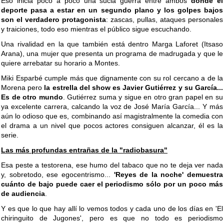
Eso inicia poco a poco una sucia guerra entre ambos
donde el
deporte pasa a estar en un segundo plano y los golpes bajos
son el verdadero protagonista
: zascas, pullas, ataques personales
y traiciones, todo eso mientras el público sigue escuchando.
Una rivalidad en la que también está dentro Marga Laforet (Itsaso
Arana), una mujer que presenta un programa de madrugada y que le
quiere arrebatar su horario a Montes.
Miki Esparbé cumple más que dignamente con su rol cercano a de la
Morena pero
la estrella del show es Javier Gutiérrez y su García...
Es de otro mundo
. Gutiérrez suma y sigue en otro gran papel en su
ya excelente carrera, calcando la voz de José María García... Y más
aún lo odioso que es, combinando así magistralmente la comedia con
el drama a un nivel que pocos actores consiguen alcanzar, él es la
serie.
Las más profundas entrañas de la "radiobasura"
Esa peste a testorena, ese humo del tabaco que no te deja ver nada
y, sobretodo, ese egocentrismo...
'Reyes de la noche' demuestra
cuánto de bajo puede caer el periodismo sólo por un poco más
de audiencia
.
Y es que lo que hay allí lo vemos todos y cada uno de los días en 'El
chiringuito de Jugones', pero es que no todo es periodismo