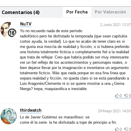
Comentarios (4)
Por Fecha
Por Valoración
NuTV
2 Junio 2021 12:07
Yo no recuerdo nada de este período
radiofónico pero he disfrutado la temporada (que sean capítulos
cortos ayuda, la verdad). Lo que no acabo de tener claro es si
me gusta esa mezcla de realidad y ficción, o si hubiera preferido
una historia totalmente ficticia o completamente fiel a la realidad
que trata de reflejar. Creo que habría podido ser muy interesante
ver un fiel reflejo de los acontecimientos y personajes reales, o
bien dejarse llevar por la imaginación e inventarse un argumento
totalmente ficticio. Más que nada porque en esa fina línea que
separa realidad y ficción, no queda claro si se está parodiando a
Luis Aragonés/Clemente ni si se quiere mostrar a una ¿Gema
Nierga? trepa, maquiavélica e inestable.
0
0
thirdwatch
29 Mayo 2021 14:30
Lo de Javier Gutiérrez es maravilloso: se
come él la serie. la he disfrutado a tope de principio a fin.
0
0