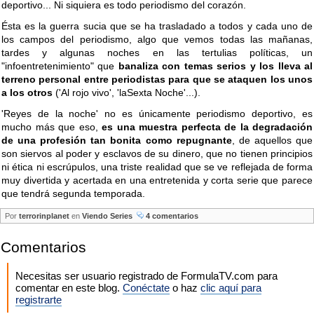
deportivo... Ni siquiera es todo periodismo del corazón.
Ésta es la guerra sucia que se ha trasladado a todos y cada uno de
los campos del periodismo, algo que vemos todas las mañanas,
tardes y algunas noches en las tertulias políticas, un
"infoentretenimiento" que
banaliza con temas serios y los lleva al
terreno personal entre periodistas para que se ataquen los unos
a los otros
('Al rojo vivo', 'laSexta Noche'...).
'Reyes de la noche' no es únicamente periodismo deportivo, es
mucho más que eso,
es una muestra perfecta de la degradación
de una profesión tan bonita como repugnante
, de aquellos que
son siervos al poder y esclavos de su dinero, que no tienen principios
ni ética ni escrúpulos, una triste realidad que se ve reflejada de forma
muy divertida y acertada en una entretenida y corta serie que parece
que tendrá segunda temporada.
Por
terrorinplanet
en
Viendo Series
4 comentarios
Comentarios
Necesitas ser usuario registrado de FormulaTV.com para
comentar en este blog.
Conéctate
o haz
clic aquí para
registrarte