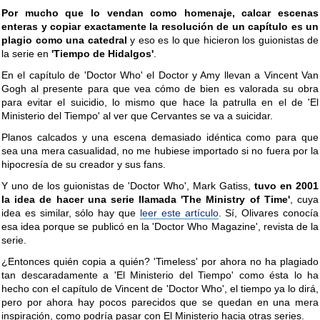
Por mucho que lo vendan como homenaje, calcar escenas
enteras y copiar exactamente la resolución de un capítulo es un
plagio como una catedral
y eso es lo que hicieron los guionistas de
la serie en
'Tiempo de Hidalgos'
.
En el capítulo de 'Doctor Who' el Doctor y Amy llevan a Vincent Van
Gogh al presente para que vea cómo de bien es valorada su obra
para evitar el suicidio, lo mismo que hace la patrulla en el de 'El
Ministerio del Tiempo' al ver que Cervantes se va a suicidar.
Planos calcados y una escena demasiado idéntica como para que
sea una mera casualidad, no me hubiese importado si no fuera por la
hipocresía de su creador y sus fans.
Y uno de los guionistas de 'Doctor Who', Mark Gatiss,
tuvo en 2001
la idea de hacer una serie llamada 'The Ministry of Time'
, cuya
idea es similar, sólo hay que
leer este artículo
. Sí, Olivares conocía
esa idea porque se publicó en la 'Doctor Who Magazine', revista de la
serie.
¿Entonces quién copia a quién? 'Timeless' por ahora no ha plagiado
tan descaradamente a 'El Ministerio del Tiempo' como ésta lo ha
hecho con el capítulo de Vincent de 'Doctor Who', el tiempo ya lo dirá,
pero por ahora hay pocos parecidos que se quedan en una mera
inspiración, como podría pasar con El Ministerio hacia otras series.