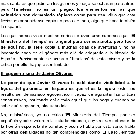
más canta es que pidieran los guiones y luego se echaran para atrás,
pero
'Timeless' no es un plagio, los elementos en los que
coinciden son demasiado tópicos como para eso
, diría que esta
ficción estadounidense copia un poco de todo, algo que hace también
la española.
Los que hemos visto muchas series de aventuras sabemos que
'El
Ministerio del Tiempo' es original para ser española, pero fuera
de aquí no
, la serie copia a muchas otras de aventuras y no ha
inventado nada en el género más allá de adaptarlo a la historia de
España. Precisamente se acusa a 'Timeless' de esto mismo y se la
critica por ello, hay que ser limitado.
El egocentrismo de Javier Olivares
Lo peor de que Javier Olivares le esté dando visibilidad a la
figura del guionista en España es que él es la figura
, este tipo
resulta ser demasiado egocéntrico incapaz de aguantar las críticas
constructivas, insultando así a todo aquel que las haga y cuando no
sabe qué responder, bloqueándole.
No, ministéricos, yo no critico 'El Ministerio del Tiempo' por ser
española y sobrevaloro a la estadounidense, soy un gran defensor de
la ficción española de calidad
y eso no habla por esta serie, habla
por otras genialidades no tan comprendidas como 'El Caso', emitida