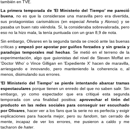
también en TVE.
La primera temporada de 'El Ministerio del Tiempo' me pareció
buena
, no es que la considerase una maravilla pero era divertida,
sus protagonistas carismáticos (en especial Amelia y Alonso) y se
pasaba un buen rato viéndola. Sí, la consideraba sobrevalorada, pero
eso no la hizo mala, la tenía puntuada con un gran 8,9 de nota.
Sin embargo, Olivares en la segunda tanda se creció ante las buenas
críticas y
empezó por apostar por guiños forzados y sin gracia y
paradojas temporales mal hechas
. Se metió en el terreno de la
experimentación, algo que guionistas del nivel de Steven Moffat en
'Doctor Who' o Vince Gilligan en 'Expediente X' hacen de maravilla,
arriesgando e innovando, pero manteniendo la coherencia o, al
menos, disimulando sus errores.
'El Ministerio del Tiempo' se pierde intentando abarcar tramas
espectaculares
porque tienen un enredo del que no saben salir. Sin
embargo, yo como espectador que era critiqué esta segunda
temporada con una finalidad positiva:
aprovechar el tirón del
producto en las redes sociales para conseguir ser escuchado
por Olivares
, hacer ver a los fans que la serie no es perfecta y exigir
explicaciones para hacerla mejor, pero su
fandom
, tan cerrado de
mente, incapaz de ver los errores, me pusieron a caldo y me
tacharon de
hater
.