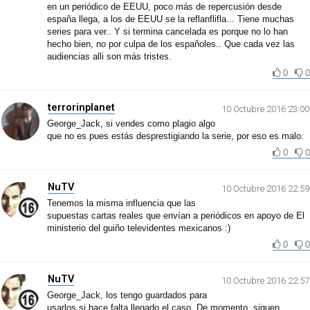
en un periódico de EEUU, poco más de repercusión desde
españa llega, a los de EEUU se la reflanflifla... Tiene muchas
series para ver.. Y si termina cancelada es porque no lo han
hecho bien, no por culpa de los españoles.. Que cada vez las
audiencias alli son más tristes.
0
0
terrorinplanet
10 Octubre 2016 23:00
George_Jack, si vendes como plagio algo
que no es pues estás desprestigiando la serie, por eso es malo.
0
0
NuTV
10 Octubre 2016 22:59
Tenemos la misma influencia que las
supuestas cartas reales que envían a periódicos en apoyo de El
ministerio del guiño televidentes mexicanos :)
0
0
NuTV
10 Octubre 2016 22:57
George_Jack, los tengo guardados para
usarlos si hace falta llegado el caso. De momento, siguen