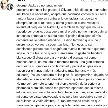
11 Octubre 2016 00:38
George_Jack, yo no tengo ningún
problema en hacer las paces si Olivares pide disculpas por haber
insultado sin necesidad, acepta que podamos comentar su serie
tanto a favor como en contra si lo consideramos oportuno
siempre desde el respeto, y como gesto de buena voluntad
levanta el bloqueo de twitter. Que también te digo que no va a
hacerlo por orgullo, cosa que a mi el orgullo no me impide calmar
las cosas como ya en su día hice al pedirle disculpas si mis
comentarios le habían ofendido. Te digo también que si no lo
quiere hacer, yo voy a seguir tan feliz. No necesito su
desbloqueo puesto que ni seguía su cuenta ni necesito que me
siga él ni me lea si no quiere. Pero sería un gesto de bandera
blanca que él diera ese paso y pidiera disculpas (si como
muchos decís, un mal día lo tenemos todos, una gran persona
demuestra su grandeza con humildad y pedir disculpas no le
hacen ser un arrastrado ni nada sino más humano y más
educado). Yo las aceptaría si las pide. Mi compromiso: dejaría de
atacarle por ese episodio desafortunado que tuvo para conmigo.
No me comprometo a tener mi propia opinión de la serie y a
plasmarla o emitirla donde me parezca oportuno con la misma
educación con que lo he intentado hacer siempre, argumentando
mi punto de vista (equivocado o no pero tan respetable como el
de quienes lo veáis distinto). Si tan interesado estás en que
fumemos la pipa de la paz, creo que la parte que menos está por