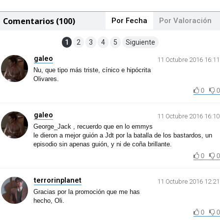
Comentarios (100)
Por Fecha
Por Valoración
1
2
3
4
5
Siguiente
galeo
11 Octubre 2016 16:11
Nu, que tipo más triste, cínico e hipócrita
Olivares.
0
0
galeo
11 Octubre 2016 16:10
George_Jack , recuerdo que en lo emmys
le dieron a mejor guión a Jdt por la batalla de los bastardos, un
episodio sin apenas guión, y ni de coña brillante.
0
0
terrorinplanet
11 Octubre 2016 12:21
Gracias por la promoción que me has
hecho, Oli.
0
0