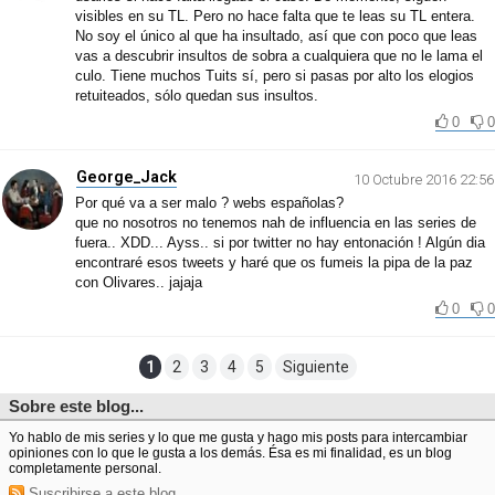
visibles en su TL. Pero no hace falta que te leas su TL entera.
No soy el único al que ha insultado, así que con poco que leas
vas a descubrir insultos de sobra a cualquiera que no le lama el
culo. Tiene muchos Tuits sí, pero si pasas por alto los elogios
retuiteados, sólo quedan sus insultos.
0
0
George_Jack
10 Octubre 2016 22:56
Por qué va a ser malo ? webs españolas?
que no nosotros no tenemos nah de influencia en las series de
fuera.. XDD... Ayss.. si por twitter no hay entonación ! Algún dia
encontraré esos tweets y haré que os fumeis la pipa de la paz
con Olivares.. jajaja
0
0
1
2
3
4
5
Siguiente
Sobre este blog...
Yo hablo de mis series y lo que me gusta y hago mis posts para intercambiar
opiniones con lo que le gusta a los demás. Ésa es mi finalidad, es un blog
completamente personal.
Suscribirse a este blog