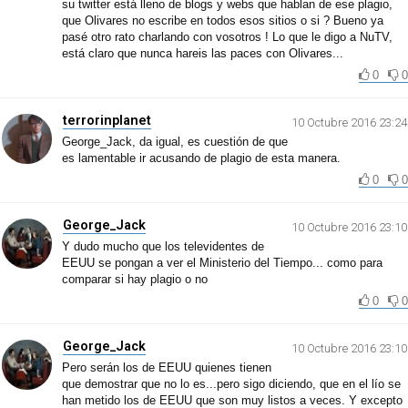
su twitter está lleno de blogs y webs que hablan de ese plagio,
que Olivares no escribe en todos esos sitios o si ? Bueno ya
pasé otro rato charlando con vosotros ! Lo que le digo a NuTV,
está claro que nunca hareis las paces con Olivares...
0
0
terrorinplanet
10 Octubre 2016 23:24
George_Jack, da igual, es cuestión de que
es lamentable ir acusando de plagio de esta manera.
0
0
George_Jack
10 Octubre 2016 23:10
Y dudo mucho que los televidentes de
EEUU se pongan a ver el Ministerio del Tiempo... como para
comparar si hay plagio o no
0
0
George_Jack
10 Octubre 2016 23:10
Pero serán los de EEUU quienes tienen
que demostrar que no lo es...pero sigo diciendo, que en el lío se
han metido los de EEUU que son muy listos a veces. Y excepto