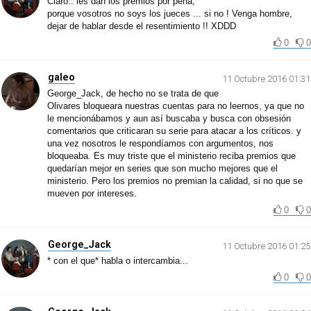
Claro.. les dan los premios por pena,
porque vosotros no soys los jueces ... si no ! Venga hombre,
dejar de hablar desde el resentimiento !! XDDD
0
0
galeo
11 Octubre 2016 01:31
George_Jack, de hecho no se trata de que
Olivares bloqueara nuestras cuentas para no leernos, ya que no
le mencionábamos y aun así buscaba y busca con obsesión
comentarios que criticaran su serie para atacar a los críticos. y
una vez nosotros le respondíamos con argumentos, nos
bloqueaba. Es muy triste que el ministerio reciba premios que
quedarían mejor en series que son mucho mejores que el
ministerio. Pero los premios no premian la calidad, si no que se
mueven por intereses.
0
0
George_Jack
11 Octubre 2016 01:25
* con el que* habla o intercambia...
0
0