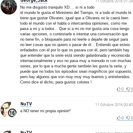
George_Jack
11 Octubre 2016 01:24
No me disgusto tranquilo XD ... si ni a todo
el mundo le gusta el Ministerio del Tiempo, ni a todo el mundo le
tiene que gustar Olivares, igual que a Olivares no le caerá bien
todo el mundo con el habla o intercambia opiniones, como me
pasa a mi y a todos... Que si a mi no me gusta una cosa tengo
varias opciones, o contestarle e intentar una conversación que
no tiene fin, o bloquearle para no leerle o dejarle de seguir para
no leer cosas que no quiero o pasar de él... Entiendo que esteis
enfadados con él por lo que os pasara con él, pero también hay
que entender que la serie está siendo galardonada y reconocida
internacionalmente y eso no pasa muy a menudo ni con muchas
series, por lo que a mucha gente también les gusta la serie, y
puede que no todos los episodios sean magníficos por supuesto,
pero hay algunos que son muy muy muy buenos y entretenidos.
Como dice el dicho, para gustos colores !
0
0
NuTV
11 Octubre 2016 00:40
a NO tener mi propia opinión*
0
0
NuTV