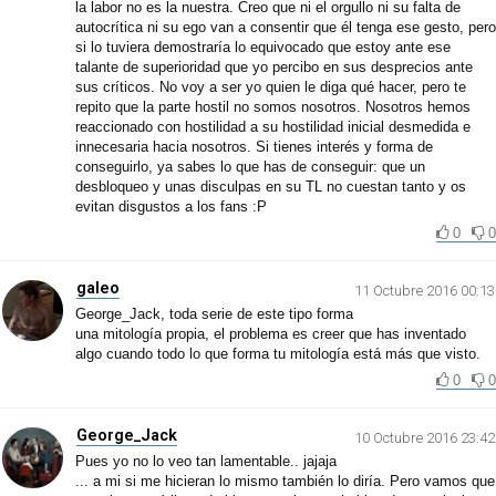
la labor no es la nuestra. Creo que ni el orgullo ni su falta de
autocrítica ni su ego van a consentir que él tenga ese gesto, pero
si lo tuviera demostraría lo equivocado que estoy ante ese
talante de superioridad que yo percibo en sus desprecios ante
sus críticos. No voy a ser yo quien le diga qué hacer, pero te
repito que la parte hostil no somos nosotros. Nosotros hemos
reaccionado con hostilidad a su hostilidad inicial desmedida e
innecesaria hacia nosotros. Si tienes interés y forma de
conseguirlo, ya sabes lo que has de conseguir: que un
desbloqueo y unas disculpas en su TL no cuestan tanto y os
evitan disgustos a los fans :P
0
0
galeo
11 Octubre 2016 00:13
George_Jack, toda serie de este tipo forma
una mitología propia, el problema es creer que has inventado
algo cuando todo lo que forma tu mitología está más que visto.
0
0
George_Jack
10 Octubre 2016 23:42
Pues yo no lo veo tan lamentable.. jajaja
... a mi si me hicieran lo mismo también lo diría. Pero vamos que