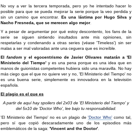
No voy a ver la tercera temporada, pero yo he intentado hacer lo
posible para que se pueda mejorar la serie porque la veo perdida y
sin un camino que encontrar.
Es una lástima por Hugo Silva y
Nacho Fresneda, que se merecen algo mejor
.
Y a pesar de argumentar por qué estoy descontento, los fans de la
serie se siguen sintiendo insultados ante mis opiniones, sin
respetarlas y condenando a otras series (véase 'Timeless') sin ser
malas a ser mal valoradas ante una ceguera que es increíble.
El
fandom
y el egocentrismo de Javier Olivares matarán a 'El
Ministerio del Tiempo'
y es una pena porque es una idea que en
manos de guionistas competentes hubiera sido una maravilla. No hay
más ciego que el que no quiere ver y no, 'El Ministerio del Tiempo' no
es una buena serie, simplemente es innovadora en la televisión
española.
El plagio es el que es
A partir de aquí hay spoilers del 2x03 de 'El Ministerio del Tiempo' y
del 5x10 de 'Doctor Who', lee bajo tu responsabilidad.
'El Ministerio del Tiempo' no es un plagio de
'Doctor Who'
como tal,
pero sí que copió descaradamente uno de los episodios más
emblemáticos de la saga:
'Vincent and the Doctor'
.