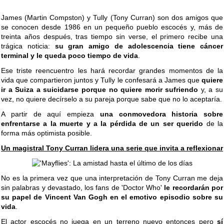
James (Martin Compston) y Tully (Tony Curran) son dos amigos que
se conocen desde 1986 en un pequeño pueblo escocés y, más de
treinta años después, tras tiempo sin verse, el primero recibe una
trágica noticia:
su gran amigo de adolescencia tiene cáncer
terminal y le queda poco tiempo de vida
.
Ese triste reencuentro les hará recordar grandes momentos de la
vida que compartieron juntos y Tully le confesará a James que
quiere
ir a Suiza a suicidarse porque no quiere morir sufriendo
y, a su
vez, no quiere decírselo a su pareja porque sabe que no lo aceptaría.
A partir de aquí empieza
una conmovedora historia sobre
enfrentarse a la muerte y a la pérdida de un ser querido
de la
forma más optimista posible.
Un magistral Tony Curran lidera una serie que invita a reflexionar
No es la primera vez que una interpretación de Tony Curran me deja
sin palabras y devastado, los fans de 'Doctor Who'
le recordarán por
su papel de Vincent Van Gogh en el emotivo episodio sobre su
vida
.
El actor escocés no juega en un terreno nuevo entonces pero
sí