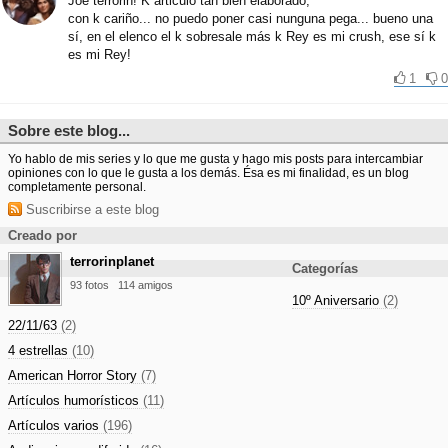
Joe terrorin! K articulo tan bien elaborado,
con k cariño... no puedo poner casi nunguna pega... bueno una
sí, en el elenco el k sobresale más k Rey es mi crush, ese sí k
es mi Rey!
1
0
Sobre este blog...
Yo hablo de mis series y lo que me gusta y hago mis posts para intercambiar
opiniones con lo que le gusta a los demás. Ésa es mi finalidad, es un blog
completamente personal.
Suscribirse a este blog
Creado por
terrorinplanet
Categorías
93 fotos
114 amigos
10º Aniversario
(2)
22/11/63
(2)
4 estrellas
(10)
American Horror Story
(7)
Artículos humorísticos
(11)
Artículos varios
(196)