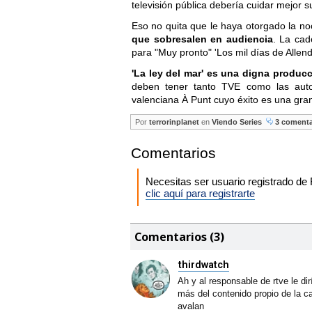
televisión pública debería cuidar mejor 
Eso no quita que le haya otorgado la n
que sobresalen en audiencia
. La cad
para "Muy pronto" 'Los mil días de Allend
'La ley del mar' es una digna producc
deben tener tanto TVE como las auto
valenciana À Punt cuyo éxito es una gran 
Por
terrorinplanet
en
Viendo Series
3 comenta
Comentarios
Necesitas ser usuario registrado d
clic aquí para registrarte
Comentarios (3)
thirdwatch
Ah y al responsable de rtve le dir
más del contenido propio de la ca
avalan