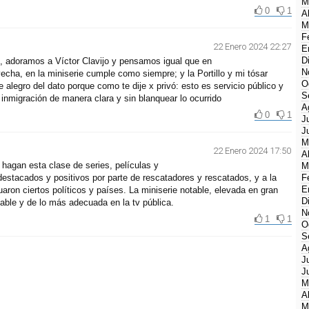
M
0
1
A
M
F
22 Enero 2024 22:27
E
D
 adoramos a Víctor Clavijo y pensamos igual que en
N
cha, en la miniserie cumple como siempre; y la Portillo y mi tósar
O
alegro del dato porque como te dije x privó: esto es servicio público y
S
 inmigración de manera clara y sin blanquear lo ocurrido
A
0
1
J
J
M
22 Enero 2024 17:50
A
 hagan esta clase de series, películas y
M
stacados y positivos por parte de rescatadores y rescatados, y a la
F
E
ron ciertos políticos y países. La miniserie notable, elevada en gran
D
ble y de lo más adecuada en la tv pública.
N
1
1
O
S
A
J
J
M
A
M