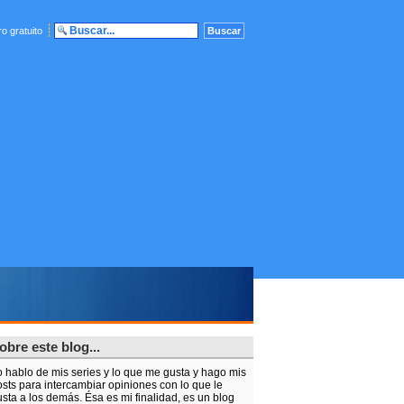
o gratuito
obre este blog...
o hablo de mis series y lo que me gusta y hago mis
sts para intercambiar opiniones con lo que le
sta a los demás. Ésa es mi finalidad, es un blog