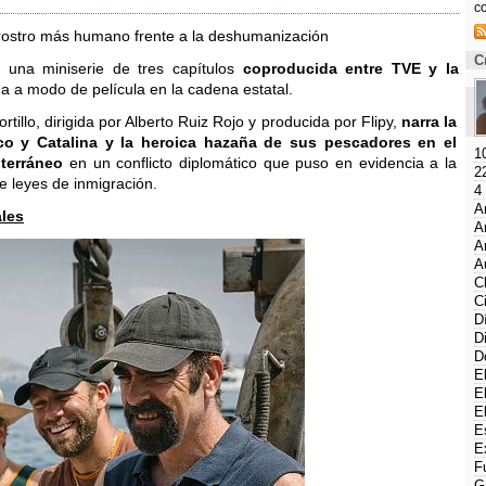
c
C
, una miniserie de tres capítulos
coproducida entre TVE y la
a a modo de película en la cadena estatal.
tillo, dirigida por Alberto Ruiz Rojo y producida por Flipy,
narra la
co y Catalina y la heroica hazaña de sus pescadores en el
1
iterráneo
en un conflicto diplomático que puso en evidencia a la
2
 leyes de inmigración.
4
A
ales
A
A
A
C
C
D
D
D
E
E
E
E
E
F
G