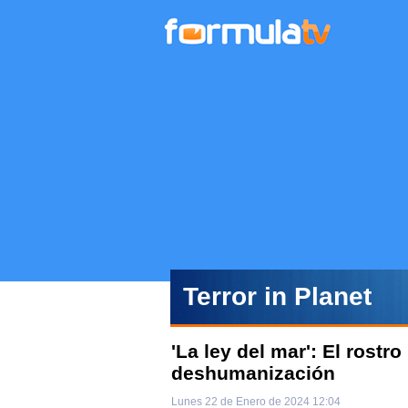
Terror in Planet
'La ley del mar': El rostr
deshumanización
Lunes 22 de Enero de 2024 12:04