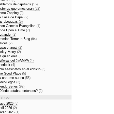
ablemos de capítulos
(15)
istorias que emocionan
(32)
omo Zapping
(9)
a Casa de Papel
(2)
as abogadas
(5)
eon Genesis Evangelion
(1)
nce Upon a Time
(7)
utlander
(2)
remios Terror in Blog
(94)
aíces
(2)
epaso anual
(2)
ick y Morty
(2)
é quién eres
(3)
eñoras del (h)AMPA
(4)
herlock
(4)
olo asesinatos en el edificio
(3)
he Good Place
(5)
u cara me suena
(55)
ideojuegos
(2)
iendo Series
(92)
Dónde estabas entonces?
(2)
rchivo
ayo 2026
(5)
bril 2026
(2)
arzo 2026
(1)