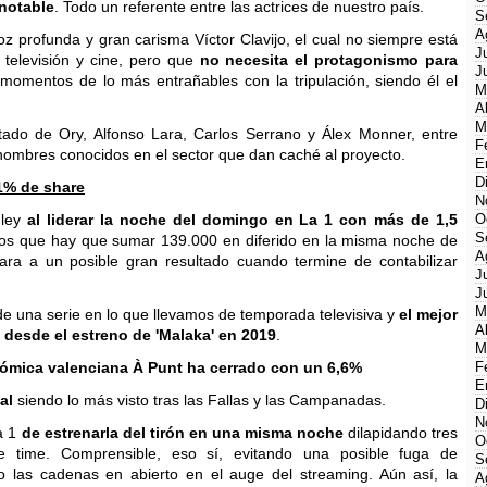
 notable
. Todo un referente entre las actrices de nuestro país.
S
A
oz profunda y gran carisma Víctor Clavijo, el cual no siempre está
J
televisión y cine, pero que
no necesita el protagonismo para
J
momentos de lo más entrañables con la tripulación, siendo él el
M
A
M
ado de Ory, Alfonso Lara, Carlos Serrano y Álex Monner, entre
F
nombres conocidos en el sector que dan caché al proyecto.
E
D
,1% de share
N
 ley
al liderar la noche del domingo en La 1 con más de 1,5
O
S
 los que hay que sumar 139.000 en diferido en la misma noche de
A
ra a un posible gran resultado cuando termine de contabilizar
J
J
M
de una serie en lo que llevamos de temporada televisiva y
el mejor
A
 desde el estreno de 'Malaka' en 2019
.
M
nómica valenciana À Punt ha cerrado con un 6,6%
F
E
al
siendo lo más visto tras las Fallas y las Campanadas.
D
N
La 1
de estrenarla del tirón en una misma noche
dilapidando tres
O
 time. Comprensible, eso sí, evitando una posible fuga de
S
o las cadenas en abierto en el auge del streaming. Aún así, la
A