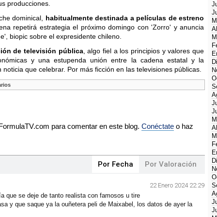
sus producciones.
J
J
oche dominical,
habitualmente destinada a películas de estreno
M
ena repetirá estrategia el próximo domingo con 'Zorro' y anuncia
A
e', biopic sobre el expresidente chileno.
M
F
ión de televisión pública
, algo fiel a los principios y valores que
E
nómicas y una estupenda unión entre la cadena estatal y la
D
noticia que celebrar. Por más ficción en las televisiones públicas.
N
O
rios
S
A
J
J
M
e FormulaTV.com para comentar en este blog.
Conéctate
o haz
A
M
F
E
D
Por Fecha
Por Valoración
N
O
22 Enero 2024 22:29
S
A
ía que se deje de tanto realista con famosos u tire
J
sa y que saque ya la ouñetera peli de Maixabel, los datos de ayer la
J