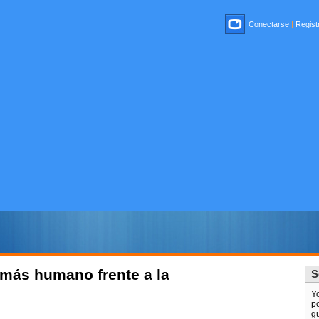
Conectarse
|
Registr
o más humano frente a la
S
Y
po
gu