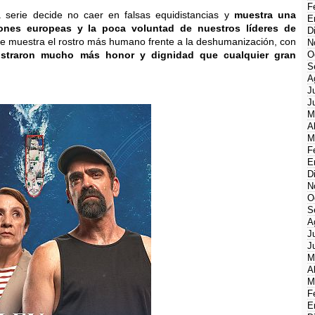
F
 serie decide no caer en falsas equidistancias y
muestra una
E
ciones europeas y la poca voluntad de nuestros líderes de
D
e muestra el rostro más humano frente a la deshumanización, con
N
straron mucho más honor y dignidad que cualquier gran
O
S
A
J
J
M
A
M
F
E
D
N
O
S
A
J
J
M
A
M
F
E