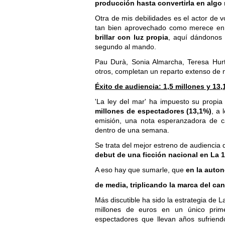
producción hasta convertirla en algo
Otra de mis debilidades es el actor de v
tan bien aprovechado como merece en 
brillar con luz propia
, aquí dándonos 
segundo al mando.
Pau Durà, Sonia Almarcha, Teresa Hurt
otros, completan un reparto extenso de 
Éxito de audiencia: 1,5 millones y 13
'La ley del mar' ha impuesto su propia
millones de espectadores (13,1%)
, a
emisión, una nota esperanzadora de ca
dentro de una semana.
Se trata del mejor estreno de audiencia 
debut de una ficción nacional en La 1
A eso hay que sumarle, que
en la auto
de media, triplicando la marca del can
Más discutible ha sido la estrategia de 
millones de euros en un único prime
espectadores que llevan años sufriend