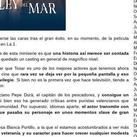
D
N
O
S
A
J
J
M
verse las caras tras el gran éxito, en su momento, de la película
A
 en La 1.
M
es de esta miniserie es que
una historia así merece ser contada
F
E
 quedado un casting en general de magnífico nivel.
D
ar que Tosar es uno de los mejores actores que tenemos ahora
N
e cine que
rara vez se deja ver por la pequeña pantalla y eso
O
S
vilegio
. Si bien no es la primera vez que hace televisión, tiende a
A
um.
J
nciano Pepe Durà, el capitán de los pescadores, y
consigue un
J
M
si bien eso ha generado críticas entre puristas valencianos que
A
omunidad. Por supuesto, idiomas aparte,
el actor transmite con
M
n que pasaba su personaje en unos momentos clave de gran
F
E
D
osa Blanca Portillo, a la que sí estamos acostumbrados a ver más
N
 veteranía y su caracter para hacer crecer cualquier modesta
O