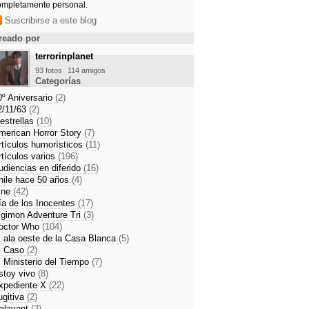
ompletamente personal.
Suscribirse a este blog
reado por
terrorinplanet
93 fotos
114 amigos
Categorías
0º Aniversario
(2)
2/11/63
(2)
 estrellas
(10)
merican Horror Story
(7)
rtículos humorísticos
(11)
rtículos varios
(196)
udiencias en diferido
(16)
hile hace 50 años
(4)
ine
(42)
ía de los Inocentes
(17)
igimon Adventure Tri
(3)
octor Who
(104)
l ala oeste de la Casa Blanca
(5)
l Caso
(2)
l Ministerio del Tiempo
(7)
stoy vivo
(8)
xpediente X
(22)
ugitiva
(2)
alavant
(3)